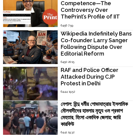
Competence—The
Controversy Over
ThePrint’s Profile of IIT
Madras Director V.
6456 7:59
Kamakoti
Wikipedia Indefinitely Bans
Co-founder Larry Sanger
Following Dispute Over
Editorial Reform
6450 20:15
RAF and Police Officer
Attacked During CJP
Protest in Delhi
6444 19:52
নেপাল: হিন্দু ধর্মীয় শোভাযাত্রায় ইসলামিক
মৌলবাদীদের হামলায় মৃত্যু ওম প্রকাশ
মেহতার, হিংসা একাধিক জেলায়; জারি
কারফিউ
6441 19:32