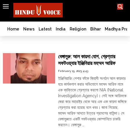
SEARCH
India
What TV doesn't, print can't;
we deliver.
Bangladesh
Home
News
Latest
India
Religion
Bihar
Madhya Pra
West
Bengal
Al Qaeda
World
বেঙ্গালুরু: আল কায়দা যোগ, গ্রেপ্তার
History
সফটওয়্যার ইঞ্জিনিয়ার মহম্মদ আরিফ
Articles
February 15, 2023 4:43
Love
ইঞ্জিনিয়ারিং পেশার ফাঁকে জিহাদী সংগঠন আল কায়দার
Jihad
হয়ে কার্যকলাপ করার অভিযোগে মহম্মদ আরিফ নামে
Opinion
এক ব্যক্তিকে গ্রেপ্তার করলো NIA (National
Investigation Agency)। সেই সঙ্গে আরিফকে
Ghar
জেরা করে মহারাষ্ট্র থেকে আর এক এক কায়দা জঙ্গিকে
Wapsi
গ্রেপ্তার করা হয়েছে বলে খবর। জানা গিয়েছে,
Politics
মহম্মদ আরিফ আদতে উত্তর প্রদেশের বাসিন্দা। সে
বেঙ্গালুরুতে একটি সফটওয়্যার কোম্পানিতে চাকরি
Law
করতেন। বেঙ্গালুরু …
&