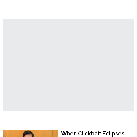
"বেঙ্গালুরু:
Order
Continue reading
আল
Hindu
কায়দা
Temples
যোগ,
গ্রেপ্তার
সফটওয়্যার
ইঞ্জিনিয়ার
মহম্মদ
আরিফ"
Popular Now
When Clickbait Eclipses