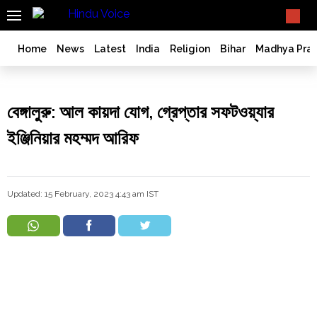
SEARCH
What TV doesn't, print can't;
we deliver.
India
Home
News
Latest
India
Religion
Bihar
Madhya Pra
Bangladesh
West
Bengal
বেঙ্গালুরু: আল কায়দা যোগ, গ্রেপ্তার সফটওয়্যার
World
ইঞ্জিনিয়ার মহম্মদ আরিফ
History
Articles
Love
Updated: 15 February, 2023 4:43 am IST
Jihad
Opinion
Ghar
Wapsi
Politics
Law
&