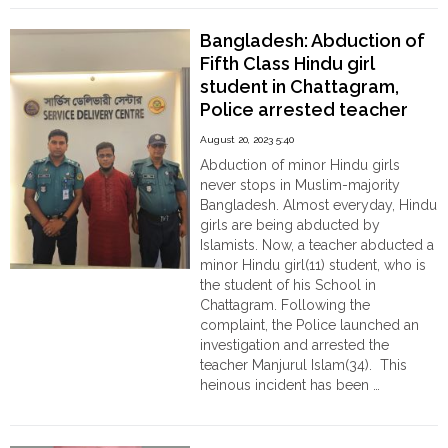
Order
6
Islamists
Hindu
Bangladesh: Abduction of
abducted
Temples
Fifth Class Hindu girl
and
student in Chattagram,
gang-
raped
Police arrested teacher
a
Manjurul Islam
August 20, 2023 5:40
Janajatiya
Abduction of minor Hindu girls
Hindu
never stops in Muslim-majority
girl
Bangladesh. Almost everyday, Hindu
in
girls are being abducted by
Khagracherri"
Islamists. Now, a teacher abducted a
minor Hindu girl(11) student, who is
the student of his School in
Chattagram. Following the
complaint, the Police launched an
investigation and arrested the
teacher Manjurul Islam(34). This
heinous incident has been …
"Bangladesh:
Continue reading
Abduction
of