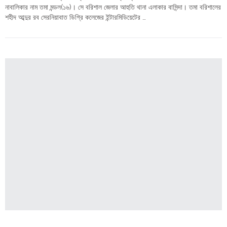
Sajjad
নাবালিকার নাম তমা মন্ডল(১৬)। সে বরিশাল জেলার আহুতি থানা এলাকার বাসিন্দা। তমা বরিশালের
Hossain
শহীদ আব্দুর রব সেরনিয়াবাত ডিগ্রি কলেজের ইন্টারমিডিয়েটের …
arrested"
"বরিশাল:
Continue reading
হিন্দু
নাবালিকাকে
অপহরণ,
পুলিশ
অভিযোগ
না
নেওয়ায়
আদালতের
দ্বারস্থ
পিতা"