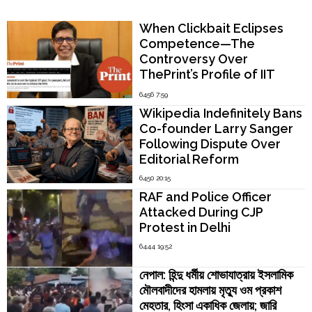
Popular Now
When Clickbait Eclipses
Competence—The
Controversy Over
ThePrint’s Profile of IIT
Madras Director V.
6456 7:59
Kamakoti
Wikipedia Indefinitely Bans
Co-founder Larry Sanger
Following Dispute Over
Editorial Reform
6450 20:15
RAF and Police Officer
Attacked During CJP
Protest in Delhi
6444 19:52
নেপাল: হিন্দু ধর্মীয় শোভাযাত্রায় ইসলামিক
মৌলবাদীদের হামলায় মৃত্যু ওম প্রকাশ
মেহতার, হিংসা একাধিক জেলায়; জারি