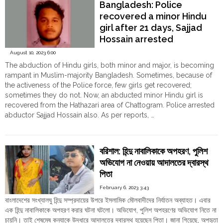
Bangladesh: Police
Fifth
recovered a minor Hindu
Class
girl after 21 days, Sajjad
Hindu
Hossain arrested
girl
student
August 10, 2023 6:00
in
The abduction of Hindu girls, both minor and major, is becoming
Chattagram,
rampant in Muslim-majority Bangladesh. Sometimes, because of
Police
the activeness of the Police force, few girls get recovered;
arrested
sometimes they do not. Now, an abducted minor Hindu girl is
teacher
recovered from the Hathazari area of Chattogram. Police arrested
Manjurul
abductor Sajjad Hossain also. As per reports, …
Islam"
"Bangladesh:
Continue reading
Police
recovered
বরিশাল: হিন্দু নাবালিকাকে অপহরণ, পুলিশ
a
অভিযোগ না নেওয়ায় আদালতের দ্বারস্থ
minor
পিতা
Hindu
girl
February 6, 2023 3:43
after
বাংলাদেশের সংখ্যালঘু হিন্দু সম্প্রদায়ের উপরে ইসলামিক মৌলবাদীদের নির্যাতন অব্যাহত। এবার
21
এক হিন্দু নাবালিকাকে অপহরণ করার ঘটনা ঘটলো। অভিযোগ, পুলিশ অপহরণের অভিযোগ নিতে না
days,
চায়নি। তাই শেষমেষ কন্যাকে উদ্ধারে আদালতের দ্বারস্থ হয়েছেন পিতা। জানা গিয়েছে, অপহৃতা