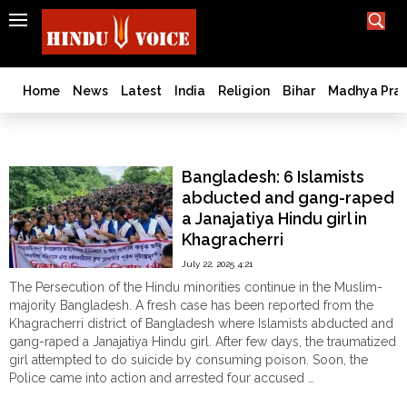
SEARCH
India
What TV doesn't, print can't;
we deliver.
Bangladesh
Home
News
Latest
India
Religion
Bihar
Madhya Pra
West
Bengal
Hindu girl abducted
World
Bangladesh: 6 Islamists
History
abducted and gang-raped
Articles
a Janajatiya Hindu girl in
Love
Khagracherri
Jihad
July 22, 2025 4:21
Opinion
The Persecution of the Hindu minorities continue in the Muslim-
Ghar
majority Bangladesh. A fresh case has been reported from the
Wapsi
Khagracherri district of Bangladesh where Islamists abducted and
gang-raped a Janajatiya Hindu girl. After few days, the traumatized
Politics
girl attempted to do suicide by consuming poison. Soon, the
Law
Police came into action and arrested four accused …
&
"Bangladesh:
Continue reading