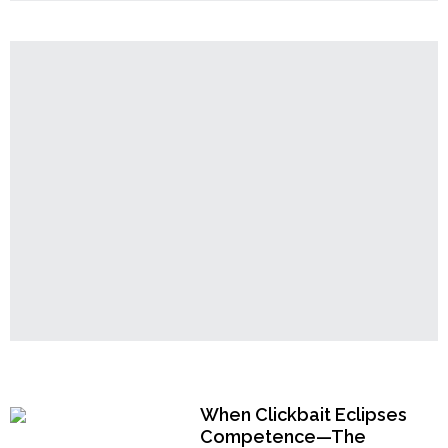
Order
ও
Hindu
দেওয়ালে
Temples
খোদিত
লিপি"
Popular Now
When Clickbait Eclipses
Competence—The