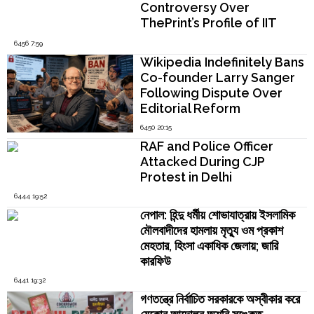
Controversy Over
ThePrint’s Profile of IIT
Madras Director V.
6456 7:59
Kamakoti
Wikipedia Indefinitely Bans
Co-founder Larry Sanger
Following Dispute Over
Editorial Reform
6450 20:15
RAF and Police Officer
Attacked During CJP
Protest in Delhi
6444 19:52
নেপাল: হিন্দু ধর্মীয় শোভাযাত্রায় ইসলামিক
মৌলবাদীদের হামলায় মৃত্যু ওম প্রকাশ
মেহতার, হিংসা একাধিক জেলায়; জারি
কারফিউ
6441 19:32
গণতন্ত্রে নির্বাচিত সরকারকে অস্বীকার করে