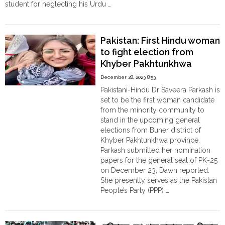
student for neglecting his Urdu …
"Pakistan:
Continue reading
Hindu
school
Pakistan: First Hindu woman
principal
to fight election from
arrested
Khyber Pakhtunkhwa
&
jailed
December 28, 2023 8:53
in
Pakistani-Hindu Dr Saveera Parkash is
2019
set to be the first woman candidate
for
from the minority community to
alleged
stand in the upcoming general
‘blasphemy’
elections from Buner district of
of
Khyber Pakhtunkhwa province.
Islam
Parkash submitted her nomination
cleared
papers for the general seat of PK-25
of
on December 23, Dawn reported.
the
She presently serves as the Pakistan
charges
People’s Party (PPP) …
by
"Pakistan:
Continue reading
Sindh
First
HC"
Hindu