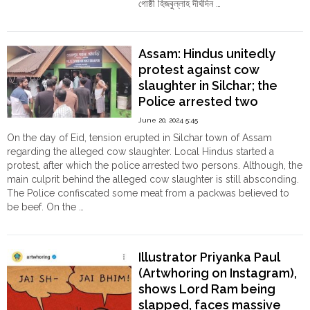
Order
গোষ্ঠী হিজবুল্লাহ দীর্ঘদিন …
"লেবানন:
Continue reading
Hindu
হিজবুল্লাহ
Temples
জিহাদীদের
Assam: Hindus unitedly
পকেটে
protest against cow
থাকা
slaughter in Silchar; the
ইলেকট্রনিক
Police arrested two
ডিভাইসে
বিস্ফোরণ,
June 20, 2024 5:45
উড়ে
On the day of Eid, tension erupted in Silchar town of Assam
গেলো
regarding the alleged cow slaughter. Local Hindus started a
গোপনাঙ্গ;
protest, after which the police arrested two persons. Although, the
আহত
main culprit behind the alleged cow slaughter is still absconding.
তিন
The Police confiscated some meat from a packwas believed to
হাজার"
be beef. On the …
"Assam:
Continue reading
Hindus
unitedly
Illustrator Priyanka Paul
protest
(Artwhoring on Instagram),
against
shows Lord Ram being
cow
slaughter
slapped, faces massive