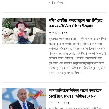
সর্বোচ্চ শক্তি …
"ইরান:
Continue reading
হেলিকপ্টার
দুর্ঘটনা,
দক্ষিণ কোরিয়া: কমছে জন্মের হার, চিন্তিত
মৃত্যু
প্রধানমন্ত্রী নিলেন বিশেষ উদ্যোগ
রাষ্ট্রপতি
ইব্রাহিম
May 13, 2024 6:18
রাইসির"
ক্রমাগত কমছে জন্মের হার। সেই সঙ্গে লাফিয়ে লাফিয়ে
বাড়ছে বৃদ্ধ ও বৃদ্ধার সংখ্যা। আর এর ফলে অদূর
ভবিষ্যতে পরিবর্তন হতে পারে জনবিন্যাসের। এমনকি
ধাক্কা খেতে পারে দেশের অর্থনীতি। স্বাভাবিকভাবেই
চিন্তিত দক্ষিণ কোরিয়া। দেশটির প্রধানমন্ত্রী ইয়ন
সুক ইয়ল এক সরকারি অনুষ্ঠানে বক্তব্য রাখতে গিয়ে
দেশের ক্রম হ্রাসমান জন্মের হার নিয়ে উদ্বেগ প্রকাশ
করেন। বক্তব্য রাখতে গিয়ে …
"দক্ষিণ
Continue reading
কোরিয়া:
কমছে
আল জাজিরাকে নিষিদ্ধ করলো ইজরায়েল;
জন্মের
নেতানিয়াহু বললেন, ‘জঙ্গিদের চ্যানেল’
হার,
চিন্তিত
April 2, 2024 19:44
প্রধানমন্ত্রী
ইসলামিক রাষ্ট্র কাতারের দেওয়া অর্থে চলা মিডিয়া