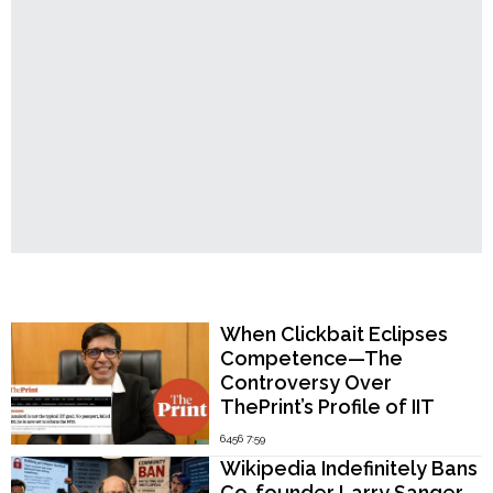
Popular Now
When Clickbait Eclipses
Competence—The
Controversy Over
ThePrint’s Profile of IIT
Madras Director V.
6456 7:59
Kamakoti
Wikipedia Indefinitely Bans
Co-founder Larry Sanger