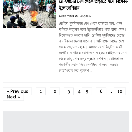
রোহিঙ্গাদের দেশ থেকে তাড়াতে হবে, বিক্ষোভ
woman
ইন্দোনেশিয়ায়
to
fight
December 28, 2023 8:27
election
রোহিঙ্গা মুসলিমদের দেশ থেকে তাড়াতে হবে, এমন
from
দাবিতে উত্তাল হলো ইন্দোনেশিয়ার শহর বান্দা এসহ।
Khyber
বিক্ষোভরত জনতার দাবি, রোহিঙ্গা মুসলিমদের দেশের
Pakhtunkhwa"
নাগরিকত্ব দেওয়া যাবে না। অবিলম্বে তাদের দেশ
থেকে তাড়ানো হোক। আসলে বেশ কিছুদিন ধরেই
দেশটির সামাজিক যোগাযোগ মাধ্যমে রোহিঙ্গাদের দেশ
থেকে তাড়ানোর জন্য প্রচার চলছিল। রোহিঙ্গাদের
শরণার্থীর মর্যাদা দিয়ে দেশটিতে থাকতে দেওয়ার
বিরোধিতায় মত প্রকাশ …
"রোহিঙ্গাদের
Continue reading
দেশ
থেকে
4
…
« Previous
1
2
3
5
6
12
তাড়াতে
Next »
হবে,
বিক্ষোভ
ইন্দোনেশিয়ায়"