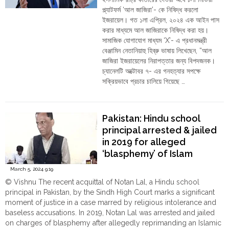
নিলেন
প্ল্যাটফর্ম ‘আল জাজিরা’- কে নিষিদ্ধ করলো
বিশেষ
ইজরায়েল। গত ১লা এপ্রিল, ২০২৪ এক আইন পাস
উদ্যোগ"
করার মাধ্যমে আল জাজিরাকে নিষিদ্ধ করা হয়।
সামাজিক যোগাযোগ মাধ্যম ‘X’- এ প্রধানমন্ত্রী
বেঞ্জামিন নেতানিয়াহু হিব্রু ভাষায় লিখেছেন, “আল
জাজিরা ইজরায়েলের নিরাপত্তার জন্য বিপদজনক।
চ্যানেলটি অক্টোবর ৭- এর গনহত্যার সপক্ষে
সক্রিয়ভাবে প্রচার চালিয়ে গিয়েছে …
"আল
Continue reading
জাজিরাকে
নিষিদ্ধ
Pakistan: Hindu school
করলো
principal arrested & jailed
ইজরায়েল;
in 2019 for alleged
নেতানিয়াহু
‘blasphemy’ of Islam
বললেন,
‘জঙ্গিদের
cleared of the charges by
March 5, 2024 9:19
চ্যানেল’"
Sindh HC
© Vishnu The recent acquittal of Notan Lal, a Hindu school
principal in Pakistan, by the Sindh High Court marks a significant
moment of justice in a case marred by religious intolerance and
baseless accusations. In 2019, Notan Lal was arrested and jailed
on charges of blasphemy after allegedly reprimanding an Islamic