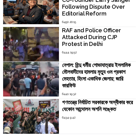
Following Dispute Over
Editorial Reform
6450 20:15
RAF and Police Officer
Attacked During CJP
Protest in Delhi
6444 19:52
নেপাল: হিন্দু ধর্মীয় শোভাযাত্রায় ইসলামিক
মৌলবাদীদের হামলায় মৃত্যু ওম প্রকাশ
মেহতার, হিংসা একাধিক জেলায়; জারি
কারফিউ
6441 19:32
গণতন্ত্রে নির্বাচিত সরকারকে অস্বীকার করে
যেকোন আন্দোলন অশনি সঙ্কেত
6434 9:42