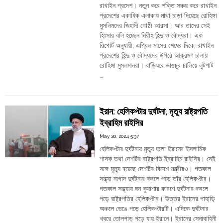
রাখাইন প্রদেশ। নতুন করে শক্তি সঞ্চয় করে রাখাইন
slapped,
প্রদেশের একাধিক এলাকায় মাথা চাড়া দিয়েছে রোহিঙ্গা
faces
মুসলিমদের জিহাদী গোষ্ঠী আরসা। আর তাদের সেই
massive
হিংসার বলি হচ্ছেন নিরীহ হিন্দু ও বৌদ্ধরা। এক
backlash
রিপোর্ট অনুযায়ী, এপ্রিল মাসের শেষের দিকে, রাখাইন
over
প্রদেশের হিন্দু ও বৌদ্ধদের উপরে আক্রমণ চালায়
her
রোহিঙ্গা মুসলমানরা। বাড়িঘরে ভাঙচুর চালিয়ে লুটপাট
Hinduphobic
…
posters"
"মায়ানমার:
Continue reading
রোহিঙ্গা
মুসলিমদের
ইরান: হেলিকপ্টার দুর্ঘটনা, মৃত্যু রাষ্ট্রপতি
আক্রমণে
ইব্রাহিম রাইসির
দিশেহারা
হিন্দু
May 20, 2024 5:37
ও
হেলিকপ্টার দুর্ঘটনায় মৃত্যু হলো ইরানের ইসলামিক
বৌদ্ধরা,
শাসক তথা দেশটির রাষ্ট্রপতি ইব্রাহিম রাইসির। সেই
পুড়লো
সঙ্গে মৃত্যু হয়েছে দেশটির বিদেশ মন্ত্রীরও। গতকাল
৫
সন্ধ্যা নাগাদ দুর্ঘটনার কবলে পড়ে তাঁর হেলিকপ্টার।
হাজার
গতকাল সন্ধ্যায় ঘন কুয়াশার কারণে দুর্ঘটনার কবলে
বাড়ি"
পড়ে রাষ্ট্রপতির হেলিকপ্টার। উত্তর ইরানের পাহাড়ি
অঞ্চলে ভেঙে পড়ে হেলিকপ্টারটি। এদিকে দুর্ঘটনার
খবরে তোলপাড় পড়ে যায় ইরানে। ইরানের সেনাবাহিনী