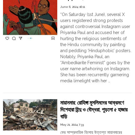
in
backlash over her
June 6, 2024 16:11
Silchar;
Hinduphobic posters
“On Saturday (1st June), several X
the
users registered strong protests
Police
against controversial Instagram user
arrested
Priyanka Paul and accused her of
two"
hurting the religious sentiments of
the Hindu community by painting
and peddling ‘Hinduphobic’ posters.
Notably, Priyanka Paul, an
“Ambedkarite Feminist” goes by the
user name artwhoring on Instagram.
She has been recurrently garnering
media limelight with her …
"Illustrator Priyanka
Continue reading
Paul
(Artwhoring
মায়ানমার: রোহিঙ্গা মুসলিমদের আক্রমণে
on
দিশেহারা হিন্দু ও বৌদ্ধরা, পুড়লো ৫ হাজার
Instagram),
বাড়ি
shows
Lord
May 21, 2024 7:33
Ram
ফের সাম্প্রদায়িক হিংসায় উত্তপ্ত মায়ানমারের
being