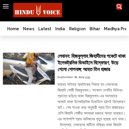
SEARCH
India
What TV doesn't, print can't;
we deliver.
Bangladesh
Home
News
Latest
India
Religion
Bihar
Madhya Pra
West
Bengal
World
World
লেবানন: হিজবুল্লাহ জিহাদীদের পকেটে থাকা
History
ইলেকট্রনিক ডিভাইসে বিস্ফোরণ, উড়ে
Articles
গেলো গোপনাঙ্গ; আহত তিন হাজার
Love
September 18, 2024 5:55
Jihad
ভয়াবহ সাইবার অ্যাটাকের শিকার হল লেবাননের
Opinion
জিহাদি গোষ্ঠী হিজবুল্লাহ। গতকাল দেশটির বিভিন্ন
প্রান্তে ছড়িয়ে থাকা হিজবুল্লাহ-এর সদস্যদের
Ghar
পকেটে থাকা ইলেকট্রনিক ডিভাইসে হঠাৎই বিস্ফোরণ
Wapsi
ঘটে। শেষ পাওয়া খবর অনুযায়ী প্রায় তিন হাজারেরও
Politics
বেশি জিহাদি গোষ্ঠীর সদস্যরা গুরুতর আহত হয়েছেন।
Law
এর পাশাপাশি প্রায় আটজনের মৃত্যু হয়েছে বলে খবর।
&
উল্লেখ্য, লেবাননের মাটিতে সক্রিয় থাকা জিহাদি