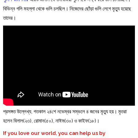
বিভিন্ন গলি মহল্লা থেকে গুলি চলছিল। নিজেদের ছোঁড়া গুলি লেগে মৃত্যু হয়েছে
তাদের।
প্রসঙ্গত উল্লেখ্য, গতকাল ২৪শে নভেম্বর সম্ভলে ৪ জনের মৃত্যু হয়। মৃতরা
হলেন বিলাল(২৩), রোমান(৫০), নাঈম(৩০) ও কাইফ(১৮)।
If you love our world, you can help us by