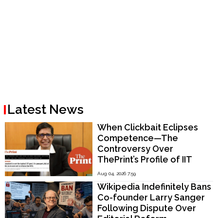
Latest News
When Clickbait Eclipses
Competence—The
Controversy Over
ThePrint’s Profile of IIT
Madras Director V.
Aug 04, 2026 7:59
Kamakoti
Wikipedia Indefinitely Bans
Co-founder Larry Sanger
Following Dispute Over