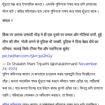
ছুঁড়তে শুরু করে ইসলামিক জনতা। এমনকি পুলিশকে লক্ষ্য করে গুলি চালানোর
ঘটনা ঘটে। বাড়ির মহিলারাও ছাদ থেকে পুলিশকে লক্ষ্য করে পাথর ছুঁড়তে থাকে।
संभल !!
हिंसा पर उतारू उन्मादी भीड़ ने ही एक दूसरे पर पत्थर और गोलियां दाग़ी, हुई
तीन की मौत, गोली लगने से पुलिस भी जख्मी, पुलिस ने दिया बेहद धैर्य का
परिचय, चलाई सिर्फ टीयर गैस और प्लास्टिक बुलेट
pic.twitter.com/5krr3uQhGy
— Dr. Shalabh Mani Tripathi (@shalabhmani)
November
24, 2024
পুলিশ কমিশনার জানান যে জনতাকে ছত্রভঙ্গ করার প্রস্তুতি নিয়ে গিয়েছিলেন
তাঁরা। জনতা অত্যধিক পাথর ছুঁড়তে শুরু করলে কাঁদানে গ্যাস ছোঁড়া হয়, লাঠিচার্জ
করা হয়। পরে জনতা হিংস্র হয়ে উঠলে রাবার বুলেট ছোঁড়া হয়। কিন্তু গুলি চালানো
হয়নি। পরিবারের লোকজন যে অভিযোগ করছেন, তা মিথ্যা।
পুলিশ কমিশনার
আরও জানান যে দাঙ্গাবাজরা পুলিশকে লক্ষ্য করে গুলি চালাচ্ছিল।