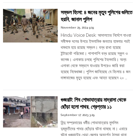
Order
Bengal:
Hindu
Hindu
সম্ভল হিংসা: ৪ জনের মৃত্যু পুলিশের গুলিতে
man
Temples
হয়নি, জানাল পুলিশ
lynched
to
November 25, 2024 9:19
death,
Hindu Voice Desk: আদালতের নির্দেশে যাওয়া
the
সমীক্ষক দলের উপরে ইসলামিক জনতার হামলার পরই
Police
থমথমে হয়ে রয়েছে সম্ভল। বন্ধ রাখা হয়েছে
arrested
ইন্টারনেট পরিষেবা। পাশাপাশি বন্ধ রয়েছে স্কুল ও
Sirajdoula
কলেজ। এলাকায় চলছে পুলিশের টহলদারি। অন্য
and
এলাকা থেকে সম্ভলে যাওয়ার উপরেও জারি করা
Jalal
হয়েছে নিষেধাজ্ঞা। পুলিশ জানিয়েছে যে হিংসায় ৪ জন
Muhammad"
দাঙ্গাবাজের মৃত্যু হয়েছে এবং আহত হয়েছেন ২০ …
"সম্ভল
Continue reading
হিংসা:
৪
গুজরাট: শিব শোভাযাত্রায় মাদ্রাসা থেকে
জনের
ছোঁড়া হলো পাথর, গ্রেপ্তার ১১
মৃত্যু
পুলিশের
September 17, 2023 3:29
গুলিতে
হিন্দু সম্প্রদায়ের ধর্মীয় শোভাযাত্রায় মুসলিম
হয়নি,
দুষ্কৃতীদের পাথর ছোঁড়ার ঘটনা থামছে না। এবারে
জানাল
ঘটনা গুজরাটের খেড়া জেলার অন্তর্গত ঠাসরা থানা