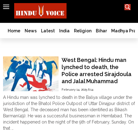
SEARCH
India
What TV doesn't, print can't;
we deliver.
Bangladesh
Home
News
Latest
India
Religion
Bihar
Madhya Pra
West
Bengal
Islamic radicals mob
World
West Bengal: Hindu man
History
lynched to death, the
Articles
Police arrested Sirajdoula
Love
and Jalal Muhammad
Jihad
February 14, 2025 6:14
Opinion
A Hindu man was lynched to death in the Baliya village under the
Ghar
jurisdiction of the Bhatol Police Outpost of Uttar Dinajpur district of
Wapsi
West Bengal. The deceased man has been identified as Bikash
Barman(49). He was a successful businessman in Hemtabad. The
Politics
incident happened on the night of the 9th of February, Sunday. On
Law
that …
&
"West
Continue reading