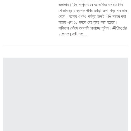
পুলিশ"
এলাকায়। হিন্দু সম্প্রদায়ের আয়োজিত ভগবান শিব
শোভাযাত্রায় ব্যাপক পাথর ছোঁড়া হলো মাদ্রাসার ছাদ
থেকে। ঘটনায় এখনও পর্যন্ত তিনটি FIR দায়ের করা
হয়েছে এবং ১১ জনকে গ্রেপ্তার করা হয়েছে।
বাকিদের খোঁজে তল্লাশি চালাচ্ছে পুলিশ। #Kheda
stone pelting: …
"গুজরাট:
Continue reading
শিব
শোভাযাত্রায়
মাদ্রাসা
থেকে
ছোঁড়া
হলো
পাথর,
গ্রেপ্তার
১১"