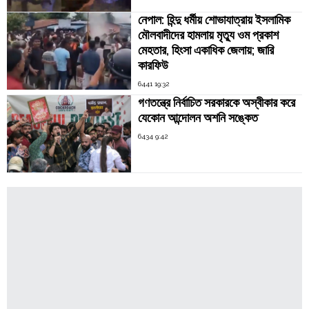
নেপাল: হিন্দু ধর্মীয় শোভাযাত্রায় ইসলামিক
মৌলবাদীদের হামলায় মৃত্যু ওম প্রকাশ
মেহতার, হিংসা একাধিক জেলায়; জারি
কারফিউ
6441 19:32
গণতন্ত্রে নির্বাচিত সরকারকে অস্বীকার করে
যেকোন আন্দোলন অশনি সঙ্কেত
6434 9:42