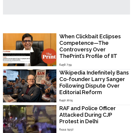
Popular Now
When Clickbait Eclipses
Competence—The
Controversy Over
ThePrint’s Profile of IIT
Madras Director V.
6456 7:59
Kamakoti
Wikipedia Indefinitely Bans
Co-founder Larry Sanger
Following Dispute Over
Editorial Reform
6450 20:15
RAF and Police Officer
Attacked During CJP
Protest in Delhi
6444 19:52