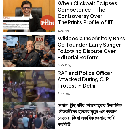
When Clickbait Eclipses
Competence—The
Controversy Over
ThePrint’s Profile of IIT
Madras Director V.
6456 7:59
Kamakoti
Wikipedia Indefinitely Bans
Co-founder Larry Sanger
Following Dispute Over
Editorial Reform
6450 20:15
RAF and Police Officer
Attacked During CJP
Protest in Delhi
6444 19:52
নেপাল: হিন্দু ধর্মীয় শোভাযাত্রায় ইসলামিক
মৌলবাদীদের হামলায় মৃত্যু ওম প্রকাশ
মেহতার, হিংসা একাধিক জেলায়; জারি
কারফিউ