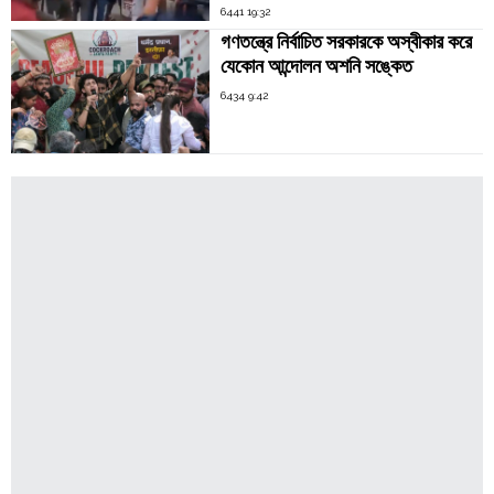
6441 19:32
গণতন্ত্রে নির্বাচিত সরকারকে অস্বীকার করে
যেকোন আন্দোলন অশনি সঙ্কেত
6434 9:42