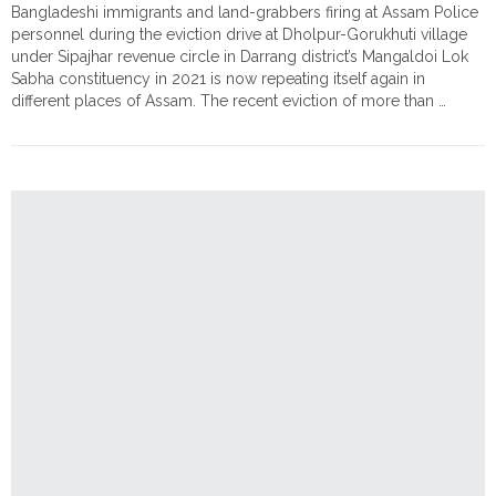
Bangladeshi immigrants and land-grabbers firing at Assam Police
Against
personnel during the eviction drive at Dholpur-Gorukhuti village
Illegal
under Sipajhar revenue circle in Darrang district’s Mangaldoi Lok
Encroachments”
Sabha constituency in 2021 is now repeating itself again in
by
different places of Assam. The recent eviction of more than …
Dr.
"Assam’s
Continue reading
Ankita
Last
Dutta"
Stand:
A
Struggle
against
Demographic
Warfare
to
Reclaim
Encroached
Ancestral
Lands"