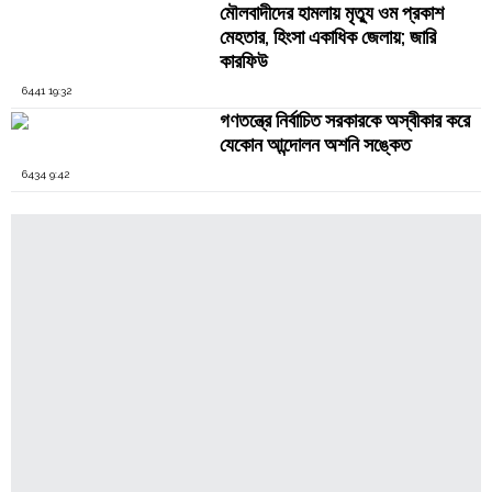
মৌলবাদীদের হামলায় মৃত্যু ওম প্রকাশ
মেহতার, হিংসা একাধিক জেলায়; জারি
কারফিউ
6441 19:32
গণতন্ত্রে নির্বাচিত সরকারকে অস্বীকার করে
যেকোন আন্দোলন অশনি সঙ্কেত
6434 9:42