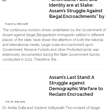
Order
পদক্ষেপ,
Identity are at Stake:
হিন্দু
Hindu
Assam’s Struggle Against
বাঙালিদের
Temples
বিরুদ্ধে
Illegal Encroachments” by
সন্দেহজনক
Dr. Ankita Dutta
August 5, 2025 14:58
বিদেশি
The continuous eviction drives undertaken by the Government of
মামলা
Assam against illegal Bangladeshi immigrants settled in different
প্রত্যাহার
places of the state, have drawn the attention of both the national
করার
and international media. Large-scale encroachment upon
নির্দেশ"
Government, Reserve Forests and other Protected lands was
extensively documented during the State Government Survey
conducted in 2021. Therefore, the …
"“When
Continue reading
Land,
Faith,
Assam’s Last Stand: A
and
Struggle against
Identity
Demographic Warfare to
are
at
Reclaim Encroached
Stake:
Ancestral Lands
July 20, 2025 15:05
Assam’s
Dr. Ankita Dutta and Vladimir Adityanath The incident of illegal
Struggle