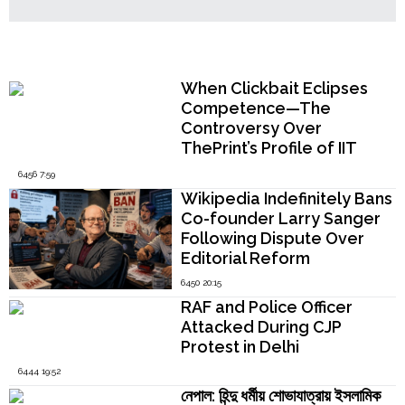
Popular Now
When Clickbait Eclipses
Competence—The
Controversy Over
ThePrint’s Profile of IIT
Madras Director V.
6456 7:59
Kamakoti
Wikipedia Indefinitely Bans
Co-founder Larry Sanger
Following Dispute Over
Editorial Reform
6450 20:15
RAF and Police Officer
Attacked During CJP
Protest in Delhi
6444 19:52
নেপাল: হিন্দু ধর্মীয় শোভাযাত্রায় ইসলামিক