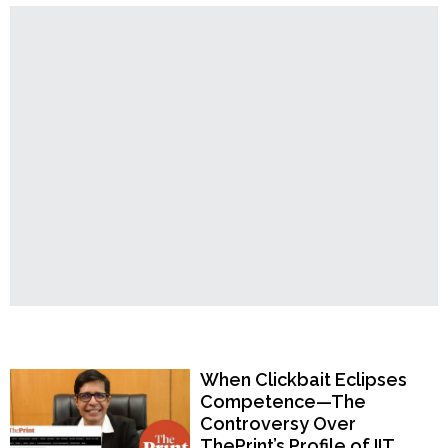
Order
মিডিয়ায়
ইসলামিক
Hindu
স্টেটের
Temples
মতাদর্শ
প্রচার,
গ্রেপ্তার
মহম্মদ
তারিক"
Popular Now
When Clickbait Eclipses
Competence—The
Controversy Over
ThePrint’s Profile of IIT