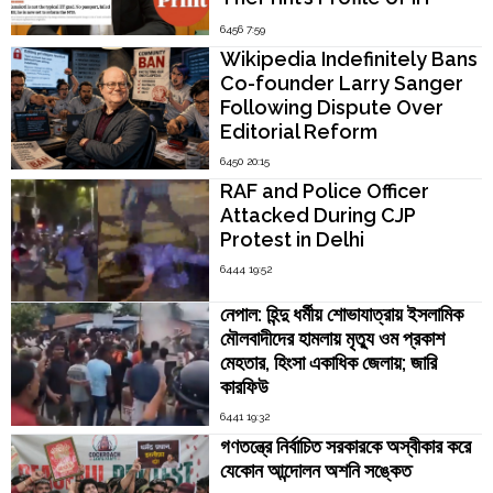
Madras Director V.
6456 7:59
Kamakoti
Wikipedia Indefinitely Bans
Co-founder Larry Sanger
Following Dispute Over
Editorial Reform
6450 20:15
RAF and Police Officer
Attacked During CJP
Protest in Delhi
6444 19:52
নেপাল: হিন্দু ধর্মীয় শোভাযাত্রায় ইসলামিক
মৌলবাদীদের হামলায় মৃত্যু ওম প্রকাশ
মেহতার, হিংসা একাধিক জেলায়; জারি
কারফিউ
6441 19:32
গণতন্ত্রে নির্বাচিত সরকারকে অস্বীকার করে
যেকোন আন্দোলন অশনি সঙ্কেত