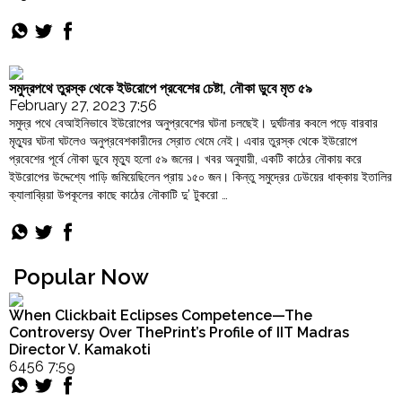
"Italy
Continue reading
Bans
Hijab,
Niqab
and
সমুদ্রপথে তুরস্ক থেকে ইউরোপে প্রবেশের চেষ্টা, নৌকা ডুবে মৃত ৫৯
Burqa
February 27, 2023 7:56
in
সমুদ্র পথে বেআইনিভাবে ইউরোপের অনুপ্রবেশের ঘটনা চলছেই। দুর্ঘটনার কবলে পড়ে বারবার
Landmark
মৃত্যুর ঘটনা ঘটলেও অনুপ্রবেশকারীদের স্রোত থেমে নেই। এবার তুরস্ক থেকে ইউরোপে
Move
প্রবেশের পূর্বে নৌকা ডুবে মৃত্যু হলো ৫৯ জনের। খবর অনুযায়ী, একটি কাঠের নৌকায় করে
to
ইউরোপের উদ্দেশ্যে পাড়ি জমিয়েছিলেন প্রায় ১৫০ জন। কিন্তু সমুদ্রের ঢেউয়ের ধাক্কায় ইতালির
Counter
ক্যালাব্রিয়া উপকূলের কাছে কাঠের নৌকাটি দু’ টুকরো …
Rising
"সমুদ্রপথে
Continue reading
Islamist
তুরস্ক
Threats"
থেকে
ইউরোপে
Popular Now
প্রবেশের
চেষ্টা,
When Clickbait Eclipses Competence—The
নৌকা
Controversy Over ThePrint’s Profile of IIT Madras
ডুবে
Director V. Kamakoti
মৃত
6456 7:59
৫৯"