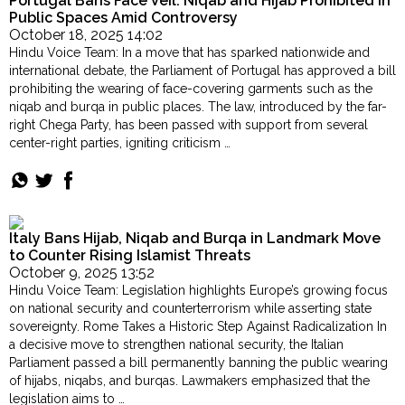
Portugal Bans Face Veil: Niqab and Hijab Prohibited in
Order
Bangladeshi
Public Spaces Amid Controversy
Hindu
Imam,
October 18, 2025 14:02
Temples
Closes
Hindu Voice Team: In a move that has sparked nationwide and
60
international debate, the Parliament of Portugal has approved a bill
Illegal
prohibiting the wearing of face-covering garments such as the
Mosques"
niqab and burqa in public places. The law, introduced by the far-
right Chega Party, has been passed with support from several
center-right parties, igniting criticism …
"Portugal
Continue reading
Bans
Face
Veil:
Niqab
Italy Bans Hijab, Niqab and Burqa in Landmark Move
and
to Counter Rising Islamist Threats
Hijab
October 9, 2025 13:52
Prohibited
Hindu Voice Team: Legislation highlights Europe’s growing focus
in
on national security and counterterrorism while asserting state
Public
sovereignty. Rome Takes a Historic Step Against Radicalization In
Spaces
a decisive move to strengthen national security, the Italian
Amid
Parliament passed a bill permanently banning the public wearing
Controversy"
of hijabs, niqabs, and burqas. Lawmakers emphasized that the
legislation aims to …