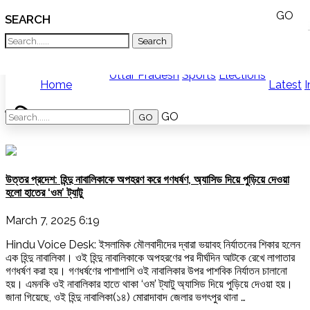
GO
SEARCH
What TV doesn't, print can't;
we deliver.
India
News
Bangladesh
West
Uttar Pradesh
Sports
Elections
Home
Latest
I
Bengal
World
দলিত
History
GO
Articles
Love
Jihad
Opinion
উত্তর প্রদেশ: হিন্দু নাবালিকাকে অপহরণ করে গণধর্ষণ, অ্যাসিড দিয়ে পুড়িয়ে দেওয়া
Ghar
হলো হাতের ‘ওম’ ট্যাটু
Wapsi
Politics
Law
March 7, 2025 6:19
&
Hindu Voice Desk: ইসলামিক মৌলবাদীদের দ্বারা ভয়াবহ নির্যাতনের শিকার হলেন
Order
এক হিন্দু নাবালিকা। ওই হিন্দু নাবালিকাকে অপহরণের পর দীর্ঘদিন আটকে রেখে লাগাতার
Hindu
গণধর্ষণ করা হয়। গণধর্ষণের পাশাপাশি ওই নাবালিকার উপর পাশবিক নির্যাতন চালানো
Temples
হয়। এমনকি ওই নাবালিকার হাতে থাকা ‘ওম’ ট্যাটু অ্যাসিড দিয়ে পুড়িয়ে দেওয়া হয়।
জানা গিয়েছে, ওই হিন্দু নাবালিকা(১৪) মোরাদাবাদ জেলার ভগৎপুর থানা …