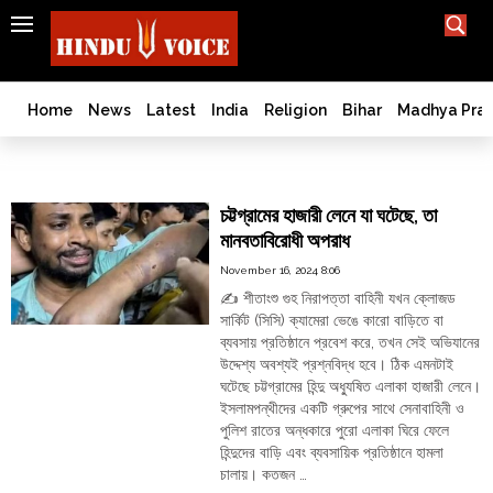
SEARCH
India
What TV doesn't, print can't;
we deliver.
Bangladesh
Home
News
Latest
India
Religion
Bihar
Madhya Pra
West
Bengal
চট্টগ্রাম
World
চট্টগ্রামের হাজারী লেনে যা ঘটেছে, তা
History
মানবতাবিরোধী অপরাধ
Articles
November 16, 2024 8:06
Love
✍️ শীতাংশু গুহ নিরাপত্তা বাহিনী যখন ক্লোজড
Jihad
সার্কিট (সিসি) ক্যামেরা ভেঙে কারো বাড়িতে বা
Opinion
ব্যবসায় প্রতিষ্ঠানে প্রবেশ করে, তখন সেই অভিযানের
উদ্দেশ্য অবশ্যই প্রশ্নবিদ্ধ হবে। ঠিক এমনটাই
Ghar
ঘটেছে চট্টগ্রামের হিন্দু অধ্যুষিত এলাকা হাজারী লেনে।
Wapsi
ইসলামপন্থীদের একটি গ্রুপের সাথে সেনাবাহিনী ও
Politics
পুলিশ রাতের অন্ধকারে পুরো এলাকা ঘিরে ফেলে
হিন্দুদের বাড়ি এবং ব্যবসায়িক প্রতিষ্ঠানে হামলা
Law
&
চালায়। কতজন …