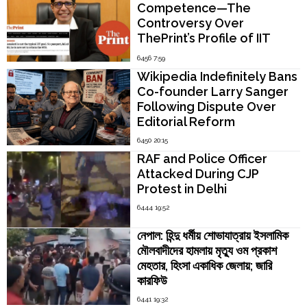
Competence—The
Controversy Over
ThePrint’s Profile of IIT
Madras Director V.
6456 7:59
Kamakoti
Wikipedia Indefinitely Bans
Co-founder Larry Sanger
Following Dispute Over
Editorial Reform
6450 20:15
RAF and Police Officer
Attacked During CJP
Protest in Delhi
6444 19:52
নেপাল: হিন্দু ধর্মীয় শোভাযাত্রায় ইসলামিক
মৌলবাদীদের হামলায় মৃত্যু ওম প্রকাশ
মেহতার, হিংসা একাধিক জেলায়; জারি
কারফিউ
6441 19:32