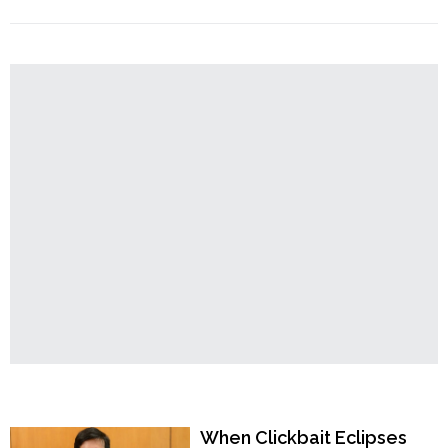
Order
"চট্টগ্রামের
Continue reading
হাজারী
Hindu
লেনে
Temples
যা
ঘটেছে,
তা
মানবতাবিরোধী
অপরাধ"
Popular Now
When Clickbait Eclipses