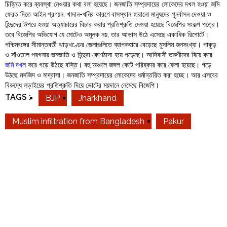
চিহ্নিত করে ব্যবস্থা নেওয়ার কথা বলা হয়েছে। জনজাতি সম্প্রদায়ের লোকেদের দখল হওয়া জমি
ফেরত দিতে আইন প্রণয়ন, খাদান-খনির কারণে বাসস্থান হারানো মানুষদের পুনর্বাসন দেওয়া ও
হিন্দুদের উপরে হওয়া অত্যাচারের বিচার করার প্রতিশ্রুতি দেওয়া হয়েছে বিজেপির সংকল্প পত্রে।
তবে বিজেপির অভিযোগ যে মোটেও অমূলক নয়, তার আভাস উঠে এসেছে একাধিক রিপোর্টে।
পশ্চিমবঙ্গের সীমান্তবর্তী ঝাড়খণ্ডের জেলাগুলিতে ব্যাপকহারে বেড়েছে মুসলিম জনসংখ্যা। পাকুড়
ও সাঁওতাল পরগনায় জনজাতি ও হিন্দুরা কোণঠাসা হয়ে পড়েছে। আদিবাসী তরুণীদের বিয়ে করে
জমি দখল
করে গড়ে উঠছে বস্তি। বহু অঞ্চলে জঙ্গল কেটে পরিষ্কার করে ফেলা হয়েছে। গড়ে
উঠছে মসজিদ ও মাদ্রাসা। জনজাতি সম্প্রদায়ের লোকেদের ধর্মান্তরিত করা হচ্ছে। আর এসবের
বিরুদ্ধে লড়াইয়ের প্রতিশ্রুতি দিয়ে ভোটের ময়দানে নেমেছে বিজেপি।
TAGS :
BJP
Jharkhand
Muslim infiltration from Bangladesh
Pakur