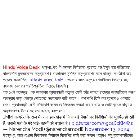
Order
Hindu
Temples
Hindu Voice Desk
: ঝাড়খণ্ডের বিধানসভা নির্বাচনের প্রচারে বড় ইস্যু হয়ে দাঁড়িয়েছে
বাংলাদেশি মুসলমানদের অনুপ্রবেশ। বাংলাদেশি মুসলিম অনুপ্রবেশের ফলে রাজ্যে কোণঠাসা হয়ে
পড়েছে জনজাতিরা,
অভিযোগ করেছে বিজেপি
। ক্ষমতায় এলে অনুপ্রবেশকারীদের বিরুদ্ধে কড়া
ব্যবস্থা নেওয়ার প্রতিশ্রুতিও দিয়েছে বিজেপি।
গত ১৩ই নভেম্বর, এক জনসভায় প্রধানমন্ত্রী নরেন্দ্র মোদী তাঁর ভাষণে রাজ্যের জনজাতিদের করুণ
অবস্থার জন্য হেমন্ত সোরেনের সরকারকে দায়ী করেন। পাশাপাশি তিনি কংগ্রেসকেও একহাত
নেন। প্রধানমন্ত্রী মোদী অভিযোগ করেন যে নিজেদের ক্ষমতা ধরে রাখতে ও ভোট ব্যাংক বাড়াতে
অনুপ্রবেশকারীদের সহায়তা করেছে কংগ্রেস।
JMM-कांग्रेस के राज में आज झारखंड में जिस बड़े पैमाने पर विदेशियों की घुसपैठ हो रही
है, उससे यहां के मेरे भाई-बहनों को बचाना है।
pic.twitter.com/9gqaCcKMWz
— Narendra Modi (@narendramodi)
November 13, 2024
উল্লেখ্য, ঝাড়খণ্ডের বিধানসভা নির্বাচনে বিজেপির জারি করা সংকল্প পত্রেও অনুপ্রবেশকারীদের