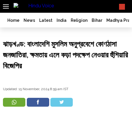
SEARCH
What TV doesn't, print can't;
we deliver.
India
Home
News
Latest
India
Religion
Bihar
Madhya Pra
Bangladesh
West
ঝাড়খণ্ড: বাংলাদেশি মুসলিম অনুপ্রবেশে কোণঠাসা
Bengal
World
জনজাতিরা, ক্ষমতায় এলে কড়া পদক্ষেপ নেওয়ার হুঁশিয়ারি
History
বিজেপির
Articles
Love
Jihad
Updated: 15 November, 2024 8:59 am IST
Opinion
Ghar
Wapsi
Politics
Law
&