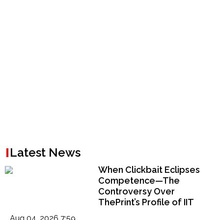
Latest News
When Clickbait Eclipses
Competence—The
Controversy Over
ThePrint’s Profile of IIT
Madras Director V.
Aug 04, 2026 7:59