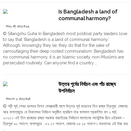
কি
ভাষাভিত্তিক
Is Bangladesh a land of
দেশ?"
communal harmony?
May 28, 2023 8:44
© Sitangshu Guha In Bangladesh most political party leaders love
to say that ‘Bangladesh is a land of communal harmony’.
Although, knowingly they lie, they do that for the sake of
camouflaging their deep rooted communalism. Bangladesh has
no communal harmony, it is an Islamic society, non-Muslims are
persecuted routinely. Can anyone find a country …
"Is
Continue reading
Bangladesh
a
উত্তর পূর্বের নির্বাচন এবং পাঁচ রাজ্যে
land
উপনির্বাচন
of
communal
March 3, 2023 8:56
harmony?"
© শ্রী সূর্য শেখর হালদার বিগত ফেব্রুয়ারী মাসে উত্তর পূর্ব ভারতের তিন রাজ্য ত্রিপুরা, মেঘালয়
আর নাগাল্যান্ডে যে বিধানসভা নির্বাচন অনুষ্ঠিত হয়েছিল তার ফলাফল প্রকাশিত হল ২ মার্চ,
২০২৩। এই তিন রাজ্যের রাজ্য সরকার বাছাইয়ের নির্বাচনে মতদানের পার্সেন্টেজ ছিল এইরকম –
ত্রিপুরা ৯০ শতাংশ, নাগাল্যান্ড : ৮২.২৭ শতাংশ, মেঘালয় ৮৫.২৫ শতাংশ। মতদানের এই উচ্চ হার
…