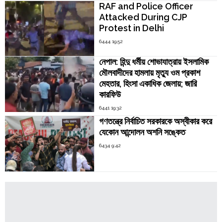
RAF and Police Officer
Attacked During CJP
Protest in Delhi
6444 19:52
নেপাল: হিন্দু ধর্মীয় শোভাযাত্রায় ইসলামিক
মৌলবাদীদের হামলায় মৃত্যু ওম প্রকাশ
মেহতার, হিংসা একাধিক জেলায়; জারি
কারফিউ
6441 19:32
গণতন্ত্রে নির্বাচিত সরকারকে অস্বীকার করে
যেকোন আন্দোলন অশনি সঙ্কেত
6434 9:42