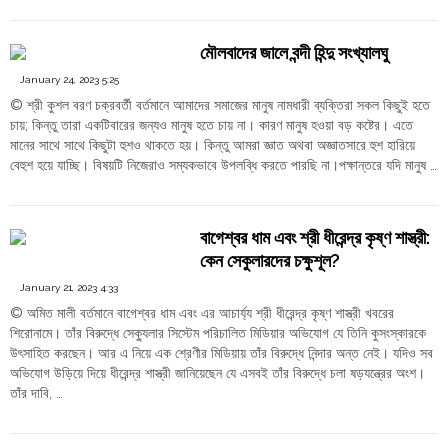
Continue reading
of
Bangladesh:
মৌলবাদের জালে বন্দী হিন্দু সংখ্যালঘু
the
Enemy
January 24, 2023 5:25
of
© শ্রী কুশল বরণ চক্রবর্তী বর্তমানে আমাদের সমাজের মানুষ নামধারী ব্যক্তিরা সকল কিছুই হতে
the
চায়; কিন্তু তারা একটিবারের জন্যও মানুষ হতে চায় না। কারণ মানুষ হওয়া বড় কষ্টের। এতে
State"
মানের সাথে সাথে কিছুটা হুশও থাকতে হয়। কিন্তু আমরা জ্ঞাত অথবা অজ্ঞাতসারে হুশ হারিয়ে
বেহুশ হয়ে যাচ্ছি। বিষয়টি নিজেরাও সম্যকভাবে উপলব্ধি করতে পারছি না।পক্ষান্তরে যদি মানুষ …
"মৌলবাদের
Continue reading
জালে
বন্দী
বাগেশ্বর ধাম এবং শ্রী ধীরেন্দ্র কৃষ্ণ শাস্ত্রী:
হিন্দু
কেন সেকুলারদের চক্ষুশূল?
সংখ্যালঘু"
January 21, 2023 4:33
© অমিত মালী বর্তমানে বাগেশ্বর ধাম এবং এর আচার্য্য শ্রী ধীরেন্দ্র কৃষ্ণ শাস্ত্রী খবরের
শিরোনামে। তাঁর বিরুদ্ধে সেক্যুলার সিস্টেম পরিচালিত মিডিয়ার অভিযোগ যে তিনি কুসংস্কারকে
উৎসাহিত করছেন। আর এ নিয়ে এক শ্রেণীর মিডিয়ায় তাঁর বিরুদ্ধে নিন্দার অন্ত নেই। যদিও সব
অভিযোগ উড়িয়ে দিয়ে ধীরেন্দ্র শাস্ত্রী জানিয়েছেন যে এসবই তাঁর বিরুদ্ধে চলা ষড়যন্ত্রের অংশ।
তাঁর দাবি, …
"বাগেশ্বর
Continue reading
ধাম