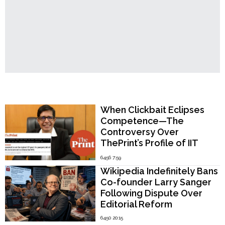
Popular Now
When Clickbait Eclipses
Competence—The
Controversy Over
ThePrint’s Profile of IIT
Madras Director V.
6456 7:59
Kamakoti
Wikipedia Indefinitely Bans
Co-founder Larry Sanger
Following Dispute Over
Editorial Reform
6450 20:15