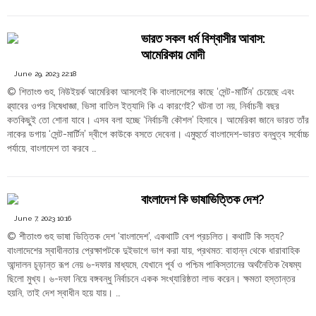
"সংখ্যালঘু
Order
Continue reading
হিন্দুদের
Hindu
রক্ষার্থে
Temples
ভারত সকল ধর্ম বিশ্বাসীর আবাস:
রাষ্ট্রের
আমেরিকায় মোদী
যা
যা
June 29, 2023 22:18
করণীয়"
© শিতাংশু গুহ, নিউইয়র্ক আমেরিকা আসলেই কি বাংলাদেশের কাছে ‘সেন্ট-মার্টিন’ চেয়েছে এবং
ৱ্যাবের ওপর নিষেধাজ্ঞা, ভিসা বাতিল ইত্যাদি কি এ কারণেই? ঘটনা তা নয়, নির্বাচনী বছর
কতকিছুই তো শোনা যাবে। এসব বলা হচ্ছে ‘নির্বাচনী কৌশল’ হিসাবে। আমেরিকা জানে ভারত তাঁর
নাকের ডগায় ‘সেন্ট-মার্টিন’ দ্বীপে কাউকে বসতে দেবেনা। এমুহুর্তে বাংলাদেশ-ভারত বন্ধুত্ব সর্বোচ্চ
পর্যায়ে, বাংলাদেশ তা করবে …
"ভারত
Continue reading
সকল
ধর্ম
বাংলাদেশ কি ভাষাভিত্তিক দেশ?
বিশ্বাসীর
আবাস:
June 7, 2023 10:16
আমেরিকায়
© শীতাংশু গুহ ভাষা ভিত্তিক দেশ ‘বাংলাদেশ’, একথাটি বেশ প্রচলিত। কথাটি কি সত্য?
মোদী"
বাংলাদেশের স্বাধীনতার প্রেক্ষাপটকে দুইভাগে ভাগ করা যায়, প্রথমত: বাহান্ন থেকে ধারাবাহিক
আন্দালন চূড়ান্ত রূপ নেয় ৬-দফার মাধ্যমে, যেখানে পূর্ব ও পশ্চিম পাকিস্তানের অর্থনৈতিক বৈষম্য
ছিলো মুখ্য। ৬-দফা নিয়ে বঙ্গবন্ধু নির্বাচনে একক সংখ্যারিষ্ঠতা লাভ করেন। ক্ষমতা হস্তান্তর
হয়নি, তাই দেশ স্বাধীন হয়ে যায়। …
"বাংলাদেশ
Continue reading