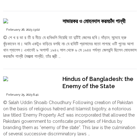
"উত্তর
Continue reading
পূর্বের
নির্বাচন
সাভারকর ও মোহনদাস করমচাঁদ গান্ধী
এবং
পাঁচ
February 26, 2023 13:02
রাজ্যে
© শে খ র ভা র তী য় নীচে যে ছবিগুলি দিয়েছি তা দুটিই জেলের ছবি। দাঁড়ান, সন্দেহে ভ্রু
উপনির্বাচন"
কুঁচকাবেন না। আমি একটুও বাড়িয়ে বলছি না৷ যে ছবিটি প্রাসাদের মতো লাগছে ওটি পুনের আগা
খান প্যালেস। এখানেই ৯ অগাস্ট ১৯৪২ সাল থেকে ৬ মে ১৯৪৪ পর্যন্ত জেলবন্দি ছিলেন মোহনদাস
করমচাঁদ গান্ধী (মহাত্মা গান্ধী), তাঁর স্ত্রী …
"সাভারকর
Continue reading
ও
মোহনদাস
Hindus of Bangladesh: the
করমচাঁদ
Enemy of the State
গান্ধী"
February 25, 2023 6:41
© Salah Uddin Shoaib Choudhury Following creation of Pakistan
on the basis of religious hatred and Islamist bigotry, a notorious
law titled ‘Enemy Property Act’ was incorporated that allowed the
Pakistani government to confiscate properties of Hindus by
branding them as “enemy of the state”. This law is the culmination
of several successive discriminatory laws …
"Hindus