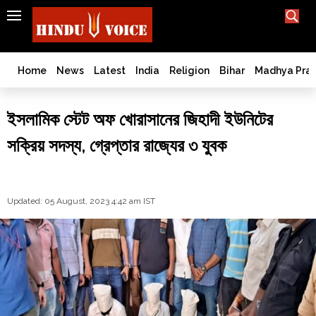
SEARCH
India
What TV doesn't, print can't;
we deliver.
Bangladesh
Home
News
Latest
India
Religion
Bihar
Madhya Pra
West
Bengal
ইসলামিক স্টেট অফ খোরাসানের জিহাদী ইউনিটের
World
সক্রিয় সদস্য, গ্রেপ্তার রাজ্যের ৩ যুবক
History
Articles
Love
Jihad
Updated: 05 August, 2023 4:42 am IST
Opinion
Ghar
Wapsi
Politics
Law
&