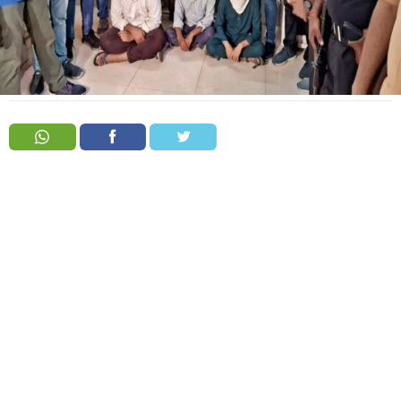
Order
Hindu
Temples