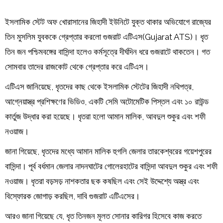
ইসলামিক স্টেট অফ খোরাসানের জিহাদী ইউনিটে যুক্ত থাকার অভিযোগে রাজ্যের
তিন মুসলিম যুবককে গ্রেপ্তার করলো গুজরাট এটিএস(Gujarat ATS)। ধৃত
তিন জন পশ্চিমবঙ্গের বাসিন্দা হলেও কর্মসূত্রে দীর্ঘদিন ধরে গুজরাটে থাকতেন। গত
সোমবার তাদের রাজকোট থেকে গ্রেপ্তার করে এটিএস।
এটিএস জানিয়েছে, ধৃতদের কাছ থেকে ইসলামিক স্টেটের জিহাদী নথিপত্র,
আগ্নেয়াস্ত্র প্রশিক্ষণের ভিডিও, একটি সেমি অটোমেটিক পিস্তল এবং ১০ রাউন্ড
কার্তুজ উদ্ধার করা হয়েছে। ধৃতরা হলো আমান মালিক, আবদুল শুকুর এবং শফী
নওয়াজ।
জানা গিয়েছে, ধৃতদের মধ্যে আমান মালিক হুগলি জেলার তারকেশ্বরের গয়েশপুরের
বাসিন্দা। পূর্ব বর্ধমান জেলার নাদনঘাটের গোলেরহাটের বাসিন্দা আবদুল শুকুর এবং শফী
নওয়াজ। ধৃতরা বড়সড় নাশকতার ছক কষছিল এবং সেই উদ্দেশ্যে অস্ত্র এবং
বিস্ফোরক জোগাড় করছিল, দাবি গুজরাট এটিএসের।
আরও জানা গিয়েছে যে, ধৃত তিনজন মূলত সোনার কারিগর হিসেবে কাজ করতে