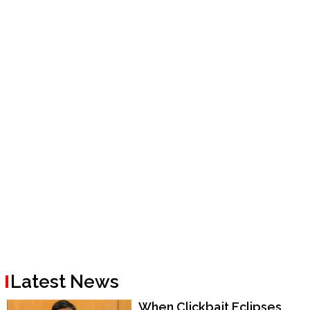
Latest News
When Clickbait Eclipses