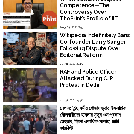
Competence—The
Controversy Over
ThePrint’s Profile of IIT
Madras Director V.
Aug 04, 2026 7:59
Kamakoti
Wikipedia Indefinitely Bans
Co-founder Larry Sanger
Following Dispute Over
Editorial Reform
Jul 31, 2026 20:15
RAF and Police Officer
Attacked During CJP
Protest in Delhi
Jul 31, 2026 19:52
নেপাল: হিন্দু ধর্মীয় শোভাযাত্রায় ইসলামিক
মৌলবাদীদের হামলায় মৃত্যু ওম প্রকাশ
মেহতার, হিংসা একাধিক জেলায়; জারি
কারফিউ