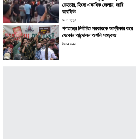
মেহতার, হিংসা একাধিক জেলায়; জারি
কারফিউ
6441 19:32
গণতন্ত্রে নির্বাচিত সরকারকে অস্বীকার করে
যেকোন আন্দোলন অশনি সঙ্কেত
6434 9:42