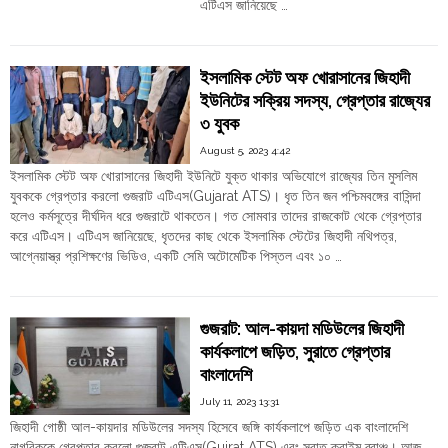
Order
এটিএস জানিয়েছে …
"গুজরাট:
Continue reading
Hindu
অপারেশন
Temples
সিঁদুরে
ইসলামিক স্টেট অফ খোরাসানের জিহাদী
আপত্তি,
ইউনিটের সক্রিয় সদস্য, গ্রেপ্তার রাজ্যের
২০টি
৩ যুবক
সরকারি
ওয়েবসাইট
August 5, 2023 4:42
হ্যাক
ইসলামিক স্টেট অফ খোরাসানের জিহাদী ইউনিটে যুক্ত থাকার অভিযোগে রাজ্যের তিন মুসলিম
করে
যুবককে গ্রেপ্তার করলো গুজরাট এটিএস(Gujarat ATS)। ধৃত তিন জন পশ্চিমবঙ্গের বাসিন্দা
গ্রেপ্তার
হলেও কর্মসূত্রে দীর্ঘদিন ধরে গুজরাটে থাকতেন। গত সোমবার তাদের রাজকোট থেকে গ্রেপ্তার
জসিম
করে এটিএস। এটিএস জানিয়েছে, ধৃতদের কাছ থেকে ইসলামিক স্টেটের জিহাদী নথিপত্র,
শাহনওয়াজ আনসারী"
আগ্নেয়াস্ত্র প্রশিক্ষণের ভিডিও, একটি সেমি অটোমেটিক পিস্তল এবং ১০ …
"ইসলামিক
Continue reading
স্টেট
অফ
গুজরাট: আল-কায়দা মডিউলের জিহাদী
খোরাসানের
কার্যকলাপে জড়িত, সুরাতে গ্রেপ্তার
জিহাদী
বাংলাদেশি
ইউনিটের
সক্রিয়
July 11, 2023 13:31
সদস্য,
জিহাদী গোষ্ঠী আল-কায়দার মডিউলের সদস্য হিসেবে জঙ্গি কার্যকলাপে জড়িত এক বাংলাদেশি
গ্রেপ্তার
নাগরিককে গ্রেপ্তার করলো গুজরাট এটিএস(Gujrat ATS) এবং সুরাত ক্রাইম ব্রাঞ্চ। আজ