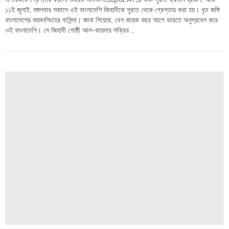
রাজ্যের
১১ই জুলাই, মঙ্গলবার সকালে ওই বাংলাদেশি জিহাদীকে সুরাত থেকে গ্রেপ্তার করা হয়। ধৃত জঙ্গি
৩
বাংলাদেশের ময়মনসিংহের বাসিন্দা। জানা গিয়েছে, বেশ কয়েক বছর আগে ভারতে অনুপ্রবেশ করে
যুবক"
ওই বাংলাদেশি। সে জিহাদী গোষ্ঠী আল-কায়দার সক্রিয় …
"গুজরাট:
Continue reading
আল-
কায়দা
মডিউলের
জিহাদী
কার্যকলাপে
জড়িত,
সুরাতে
গ্রেপ্তার
বাংলাদেশি"