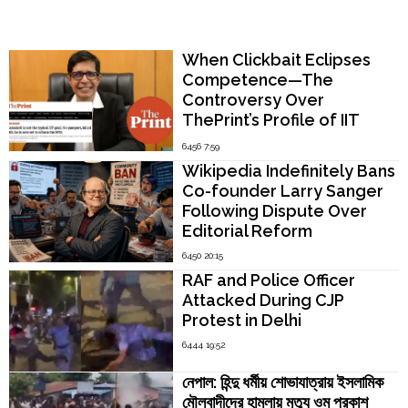
Popular Now
When Clickbait Eclipses
Competence—The
Controversy Over
ThePrint’s Profile of IIT
Madras Director V.
6456 7:59
Kamakoti
Wikipedia Indefinitely Bans
Co-founder Larry Sanger
Following Dispute Over
Editorial Reform
6450 20:15
RAF and Police Officer
Attacked During CJP
Protest in Delhi
6444 19:52
নেপাল: হিন্দু ধর্মীয় শোভাযাত্রায় ইসলামিক
মৌলবাদীদের হামলায় মৃত্যু ওম প্রকাশ