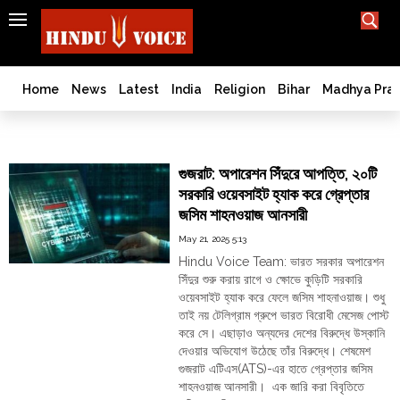
SEARCH
India
What TV doesn't, print can't;
we deliver.
Bangladesh
Home
News
Latest
India
Religion
Bihar
Madhya Pra
West
Bengal
Gujarat ATS
World
গুজরাট: অপারেশন সিঁদুরে আপত্তি, ২০টি
History
সরকারি ওয়েবসাইট হ্যাক করে গ্রেপ্তার
Articles
জসিম শাহনওয়াজ আনসারী
Love
May 21, 2025 5:13
Jihad
Hindu Voice Team: ভারত সরকার অপারেশন
Opinion
সিঁদুর শুরু করায় রাগে ও ক্ষোভে কুড়িটি সরকারি
ওয়েবসাইট হ্যাক করে ফেলে জসিম শাহনাওয়াজ। শুধু
Ghar
তাই নয় টেলিগ্রাম গ্রুপে ভারত বিরোধী মেসেজ পোস্ট
Wapsi
করে সে। এছাড়াও অন্যদের দেশের বিরুদ্ধে উস্কানি
Politics
দেওয়ার অভিযোগ উঠেছে তাঁর বিরুদ্ধে। শেষমেশ
Law
গুজরাট এটিএস(ATS)-এর হাতে গ্রেপ্তার জসিম
&
শাহনওয়াজ আনসারী। এক জারি করা বিবৃতিতে