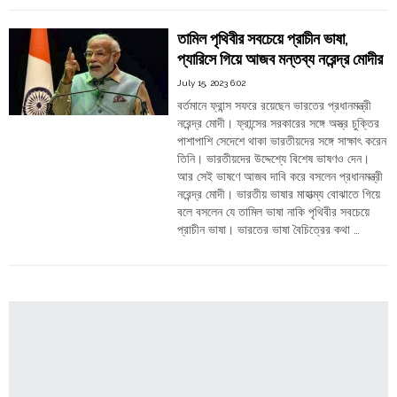
Order
Last
Stand:
Hindu
তামিল পৃথিবীর সবচেয়ে প্রাচীন ভাষা,
Temples
A
প্যারিসে গিয়ে আজব মন্তব্য নরেন্দ্র মোদীর
Struggle
against
July 15, 2023 6:02
Demographic
বর্তমানে ফ্রান্স সফরে রয়েছেন ভারতের প্রধানমন্ত্রী
Warfare
নরেন্দ্র মোদী। ফ্রান্সের সরকারের সঙ্গে অস্ত্র চুক্তির
to
পাশাপাশি সেদেশে থাকা ভারতীয়দের সঙ্গে সাক্ষাৎ করেন
Reclaim
তিনি। ভারতীয়দের উদ্দেশ্যে বিশেষ ভাষণও দেন।
Encroached
আর সেই ভাষণে আজব দাবি করে বসলেন প্রধানমন্ত্রী
Ancestral
নরেন্দ্র মোদী। ভারতীয় ভাষার মাহাত্ম্য বোঝাতে গিয়ে
Lands"
বলে বসলেন যে তামিল ভাষা নাকি পৃথিবীর সবচেয়ে
প্রাচীন ভাষা। ভারতের ভাষা বৈচিত্রের কথা …
"তামিল
Continue reading
পৃথিবীর
সবচেয়ে
প্রাচীন
ভাষা,
প্যারিসে
গিয়ে
আজব
মন্তব্য