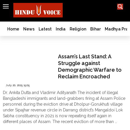
SEARCH
India
What TV doesn't, print can't;
we deliver.
Bangladesh
Home
News
Latest
India
Religion
Bihar
Madhya Pra
West
Bengal
Language
World
Assam’s Last Stand: A
History
Struggle against
Articles
Demographic Warfare to
Love
Reclaim Encroached
Jihad
Ancestral Lands
July 20, 2025 15:05
Opinion
Dr. Ankita Dutta and Vladimir Adityanath The incident of illegal
Ghar
Bangladeshi immigrants and land-grabbers firing at Assam Police
Wapsi
personnel during the eviction drive at Dholpur-Gorukhuti village
under Sipajhar revenue circle in Darrang district’s Mangaldoi Lok
Politics
Sabha constituency in 2021 is now repeating itself again in
Law
different places of Assam. The recent eviction of more than …
&
"Assam’s
Continue reading