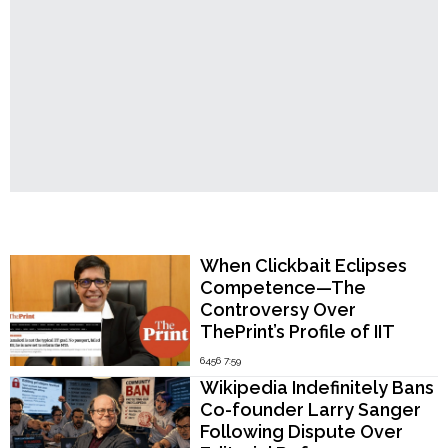
নরেন্দ্র
মোদীর"
Popular Now
When Clickbait Eclipses
Competence—The
Controversy Over
ThePrint’s Profile of IIT
Madras Director V.
6456 7:59
Kamakoti
Wikipedia Indefinitely Bans
Co-founder Larry Sanger
Following Dispute Over