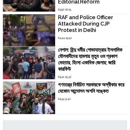
Editorial Reform
6450 20:15
RAF and Police Officer
Attacked During CJP
Protest in Delhi
6444 19:52
নেপাল: হিন্দু ধর্মীয় শোভাযাত্রায় ইসলামিক
মৌলবাদীদের হামলায় মৃত্যু ওম প্রকাশ
মেহতার, হিংসা একাধিক জেলায়; জারি
কারফিউ
6441 19:32
গণতন্ত্রে নির্বাচিত সরকারকে অস্বীকার করে
যেকোন আন্দোলন অশনি সঙ্কেত
6434 9:42