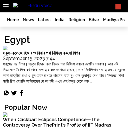
SEARCH
What TV doesn't, print can't;
we deliver.
India
Home
News
Latest
India
Religion
Bihar
Madhya Pra
Bangladesh
West
Egypt
Bengal
World
স্কুল-কলেজে হিজাব ও নিকাব পরা নিষিদ্ধ করলো মিশর
History
September 15, 2023 7:44
ফ্রান্সের পর মিশর। স্কুলে হিজাব এবং নিকাব পরা নিষিদ্ধ করলো দেশটির সরকার। আর এই
Articles
নিয়ম আগামী শিক্ষাবর্ষ থেকে লাগু হবে বলে জানানো হয়েছে। তবে নির্দেশিকায় বলা হয়েছে যে স্কুলে
Love
আসা ছাত্রীরা মাথা ও চুল ঢেকে রাখতে পারবেন, তবে মুখ যেন পুরোপুরি দেখা যায়। মিশরের শিক্ষা
Jihad
মন্ত্রী রিদা হেগাজি জানিয়েছেন যে আগামী ৩০শে সেপ্টেম্বর থেকে শুরু …
"স্কুল-
Continue reading
Opinion
কলেজে
Ghar
হিজাব
Wapsi
ও
Popular Now
Politics
নিকাব
পরা
Law
When Clickbait Eclipses Competence—The
নিষিদ্ধ
&
Controversy Over ThePrint’s Profile of IIT Madras
করলো