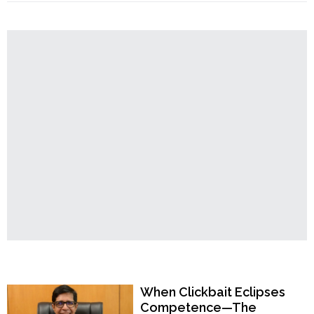
কারণে
Order
‘আজাদী’
Hindu
স্লোগানকে
Temples
ঘৃণা
করা
উচিত"
Popular Now
When Clickbait Eclipses
Competence—The