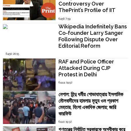
Controversy Over
ThePrint’s Profile of IIT
Madras Director V.
6456 7:59
Kamakoti
Wikipedia Indefinitely Bans
Co-founder Larry Sanger
Following Dispute Over
Editorial Reform
6450 20:15
RAF and Police Officer
Attacked During CJP
Protest in Delhi
6444 19:52
নেপাল: হিন্দু ধর্মীয় শোভাযাত্রায় ইসলামিক
মৌলবাদীদের হামলায় মৃত্যু ওম প্রকাশ
মেহতার, হিংসা একাধিক জেলায়; জারি
কারফিউ
6441 19:32
গণতন্ত্রে নির্বাচিত সরকারকে অস্বীকার করে