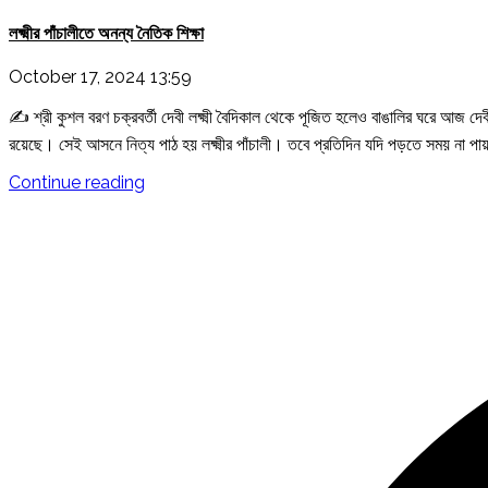
লক্ষ্মীর পাঁচালীতে অনন্য নৈতিক শিক্ষা
October 17, 2024 13:59
✍️ শ্রী কুশল বরণ চক্রবর্তী দেবী লক্ষ্মী বৈদিকাল থেকে পূজিত হলেও বাঙালির ঘরে আজ দেবী লক
রয়েছে। সেই আসনে নিত্য পাঠ হয় লক্ষ্মীর পাঁচালী। তবে প্রতিদিন যদি পড়তে সময় না পা
"লক্ষ্মীর
Continue reading
পাঁচালীতে
অনন্য
নৈতিক
শিক্ষা"