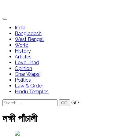
India
Bangladesh
West Bengal
World
History
Articles
Love Jihad
Opinion
Ghar Wapsi
Politics
Law & Order
Hindu Temples
GO
লক্ষী পাঁচালী