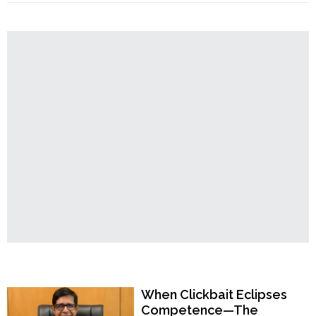
Order
নির্মীয়মাণ
রথে
Hindu
এলোপাথাড়ি
Temples
গুলি
চালালো
অজ্ঞাতপরিচয়
দুষ্কৃতীরা"
Popular Now
When Clickbait Eclipses
Competence—The