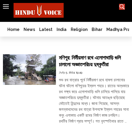
SEARCH
India
What TV doesn't, print can't;
we deliver.
Bangladesh
Home
News
Latest
India
Religion
Bihar
Madhya Pra
West
Bengal
মেইতেই
World
মণিপুর: নির্মীয়মাণ রথে এলোপাথাড়ি গুলি
History
চালালো অজ্ঞাতপরিচয় দুষ্কৃতীরা
Articles
July 5, 2024 19:49
Love
শুভ রথ যাত্রার পূর্বে নির্মীয়মাণ রথে হামলা চালানোর
Jihad
ঘটনা ঘটলো মণিপুরের ইম্ফল শহরে। রাতের অন্ধকারে
Opinion
রথ লক্ষ্য করে এলোপাথাড়ি গুলি চালিয়ে পালিয়ে যায়
অজ্ঞাতপরিচয় দুষ্কৃতীরা। ঘটনায় আতঙ্ক ছড়িয়েছে
Ghar
মেইতেই হিন্দুদের মধ্যে। জানা গিয়েছে, আসন্ন
Wapsi
জগন্নাথদেবের রথ যাত্রা উপলক্ষে ইম্ফল শহরের সানা
Politics
কনুং এলাকায় একটি রথের নির্মাণ কাজ চলছিল।
রথটির নির্মাণ প্রায় সম্পূর্ণ। গত বৃহস্পতিবার রাতে …
Law
"মণিপুর:
&
Continue reading