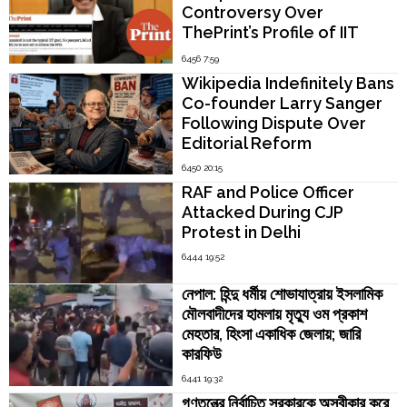
Controversy Over
ThePrint’s Profile of IIT
Madras Director V.
6456 7:59
Kamakoti
Wikipedia Indefinitely Bans
Co-founder Larry Sanger
Following Dispute Over
Editorial Reform
6450 20:15
RAF and Police Officer
Attacked During CJP
Protest in Delhi
6444 19:52
নেপাল: হিন্দু ধর্মীয় শোভাযাত্রায় ইসলামিক
মৌলবাদীদের হামলায় মৃত্যু ওম প্রকাশ
মেহতার, হিংসা একাধিক জেলায়; জারি
কারফিউ
6441 19:32
গণতন্ত্রে নির্বাচিত সরকারকে অস্বীকার করে