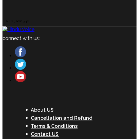
Jul 29, 2026 9:42
connect with us:
About US
Cancellation and Refund
Terms & Conditions
Contact US