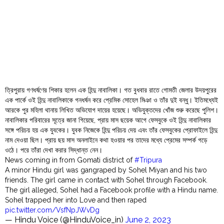
Order
Hindu
Temples
ত্রিপুরায় গণধর্ষণের শিকার হলেন এক হিন্দু নাবালিকা। গত বুধবার রাতে গোমতী জেলার উদয়পুরের
এক পার্কে ওই হিন্দু নাবালিকাকে গনধর্ষন করে প্রেমিক সোহেল মিঞা ও তাঁর দুই বন্ধু। ইতিমধ্যেই
আরকে পুর মহিলা থানায় লিখিত অভিযোগ দায়ের হয়েছে। অভিযুক্তদের খোঁজ শুরু করেছে পুলিশ।
নাবালিকার পরিবারের সূত্রে জানা গিয়েছে, প্রায় মাস ছয়েক আগে ফেসবুকে ওই হিন্দু নাবালিকার
সঙ্গে পরিচয় হয় এক যুবকের। যুবক নিজেকে হিন্দু পরিচয় দেয় এবং তাঁর ফেসবুকের প্রোফাইলে হিন্দু
নাম দেওয়া ছিল। প্রায় ছয় মাস অনলাইনে কথা হওয়ার পর তাদের মধ্যে প্রেমের সম্পর্ক গড়ে
ওঠে। পরে তাঁরা দেখা করার সিদ্ধান্ত নেন।
News coming in from Gomati district of
#Tripura
A minor Hindu girl was gangraped by Sohel Miyan and his two
friends. The girl came in contact with Sohel through Facebook.
The girl alleged, Sohel had a Facebook profile with a Hindu name.
Sohel trapped her into Love and then raped
pic.twitter.com/VsfNpJWvDg
— Hindu Voice (@HinduVoice_in)
June 2, 2023