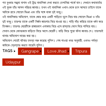
গত বুধবার সন্ধ্যা নাগাদ ওই হিন্দু নাবালিকা দেখা করতে তেপানিয়া পার্কে যান। সেখানে কথাবার্তায়
ওই যুবক তাঁর আসল পরিচয় জানায়। তখন ওই নাবালিকা ওখান থেকে চলে আসতে চাইলে তাকে
আটকে রাখে সোহেল মিঞা এবং তাঁর সঙ্গে থাকা দুই বন্ধু।
ওই নাবালিকার অভিযোগ, তাকে জোর করে একটি গাড়িতে তুলে নিয়ে যায় সোহেল মিঞা ও তাঁর
দুই বন্ধু। তারপর তাকে একটি নির্জন জায়গায় নিয়ে যাওয়া হয়। গাড়ি দাঁড় করিয়ে তাকে ধর্ষণ করে
তিনজন। তারপর মেয়েটিকে রাজারবাগ এলাকায় নিয়ে এসে রাস্তায় ফেলে দিয়ে পালিয়ে যায়।
সেখান থেকে কোনরকমে বাড়িতে ফিরে আসে মেয়েটি। বাড়ি ফিরে পুরো ঘটনা জানায় সে। তারপরই
থানায় অভিযোগ দায়ের করা হয়।
অভিযোগ পেয়েই ঘটনার তদন্ত শুরু করেছে পুলিশ। শেষ পাওয়া খবর অনুযায়ী, এখনও পর্যন্ত
কাউকে গ্রেপ্তার করতে পারেনি পুলিশ।
TAGS :
Gangrape
Love Jihad
Tripura
Udaypur