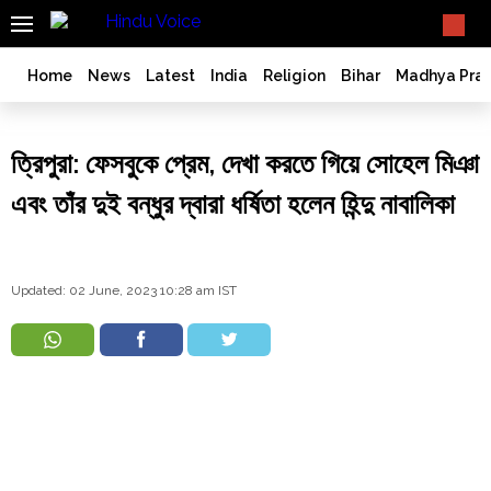
SEARCH
What TV doesn't, print can't;
we deliver.
India
Home
News
Latest
India
Religion
Bihar
Madhya Pra
Bangladesh
West
ত্রিপুরা: ফেসবুকে প্রেম, দেখা করতে গিয়ে সোহেল মিঞা
Bengal
World
এবং তাঁর দুই বন্ধুর দ্বারা ধর্ষিতা হলেন হিন্দু নাবালিকা
History
Articles
Love
Updated: 02 June, 2023 10:28 am IST
Jihad
Opinion
Ghar
Wapsi
Politics
Law
&