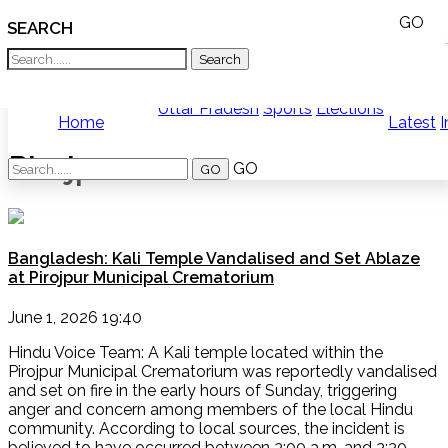
GO
SEARCH
What TV doesn't, print can't;
we deliver.
India
News
Bangladesh
West
Uttar Pradesh
Sports
Elections
Home
Latest
I
Bengal
World
Pirojpur
History
GO
Articles
Love
Jihad
Opinion
Bangladesh: Kali Temple Vandalised and Set Ablaze
Ghar
at Pirojpur Municipal Crematorium
Wapsi
Politics
Law
June 1, 2026 19:40
&
Hindu Voice Team: A Kali temple located within the
Order
Pirojpur Municipal Crematorium was reportedly vandalised
Hindu
and set on fire in the early hours of Sunday, triggering
Temples
anger and concern among members of the local Hindu
community. According to local sources, the incident is
believed to have occurred between 3:00 a.m. and 3:30