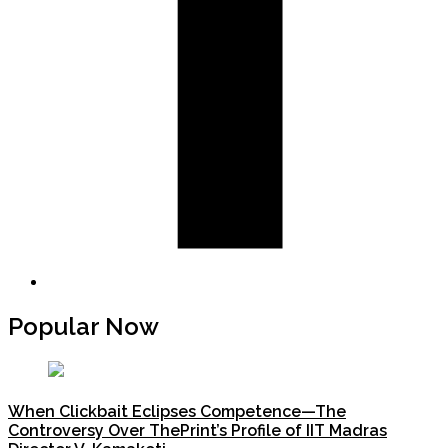
Popular Now
When Clickbait Eclipses Competence—The
Controversy Over ThePrint’s Profile of IIT Madras