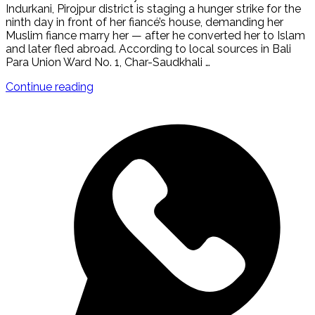
Indurkani, Pirojpur district is staging a hunger strike for the
ninth day in front of her fiancé’s house, demanding her
Muslim fiance marry her — after he converted her to Islam
and later fled abroad. According to local sources in Bali
Para Union Ward No. 1, Char-Saudkhali …
"Bangladesh:
Continue reading
Converted
Hindu
Woman
on
Hunger
Strike
After
Muslim
Lover
Refused
to
Marry"