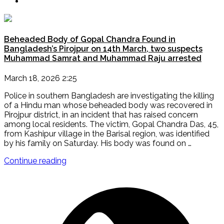
Beheaded Body of Gopal Chandra Found in
Bangladesh’s Pirojpur on 14th March, two suspects
Muhammad Samrat and Muhammad Raju arrested
March 18, 2026 2:25
Police in southern Bangladesh are investigating the killing
of a Hindu man whose beheaded body was recovered in
Pirojpur district, in an incident that has raised concern
among local residents. The victim, Gopal Chandra Das, 45,
from Kashipur village in the Barisal region, was identified
by his family on Saturday. His body was found on …
"Beheaded
Continue reading
Body
of
Gopal
Chandra
Found
in