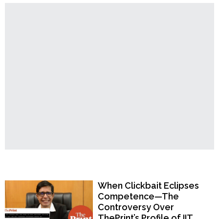
Order
থেকে
চুরি
Hindu
২৫০
Temples
বছরের
প্রাচীন
রাধা-
কৃষ্ণ
মূর্তি;
গ্রেপ্তার
রফিক,
হাসানুর,
মহিনুর
ও
অনুজ"
Popular Now
When Clickbait Eclipses
Competence—The
Controversy Over
ThePrint’s Profile of IIT