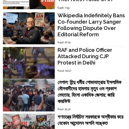
Madras Director V.
6456 7:59
Kamakoti
Wikipedia Indefinitely Bans
Co-founder Larry Sanger
Following Dispute Over
Editorial Reform
6450 20:15
RAF and Police Officer
Attacked During CJP
Protest in Delhi
6444 19:52
নেপাল: হিন্দু ধর্মীয় শোভাযাত্রায় ইসলামিক
মৌলবাদীদের হামলায় মৃত্যু ওম প্রকাশ
মেহতার, হিংসা একাধিক জেলায়; জারি
কারফিউ
6441 19:32
গণতন্ত্রে নির্বাচিত সরকারকে অস্বীকার করে
যেকোন আন্দোলন অশনি সঙ্কেত