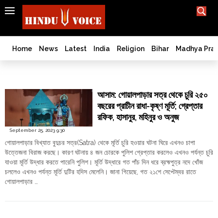
SEARCH
India
What TV doesn't, print can't;
we deliver.
Bangladesh
Home
News
Latest
India
Religion
Bihar
Madhya Pra
West
Bengal
Buduchar Satra
World
আসাম: গোয়ালপাড়ার সত্র থেকে চুরি ২৫০
History
বছরের প্রাচীন রাধা-কৃষ্ণ মূর্তি; গ্রেপ্তার
Articles
রফিক, হাসানুর, মহিনুর ও অনুজ
Love
September 25, 2023 9:30
Jihad
গোয়ালপাড়ার বিখ্যাত বুদুচর সত্র(Satra) থেকে মূর্তি চুরি হওয়ার ঘটনা ঘিরে এখনও চাপা
Opinion
উত্তেজনা বিরাজ করছে। কারণ ঘটনায় ৪ জন চোরকে পুলিশ গ্রেপ্তার করলেও এখনও পর্যন্ত চুরি
যাওয়া মূর্তি উদ্ধার করতে পারেনি পুলিশ। মূর্তি উদ্ধারে গত পাঁচ দিন ধরে ব্রহ্মপুত্র নদে খোঁজ
Ghar
চললেও এখনও পর্যন্ত মূর্তি দুটির হদিস মেলেনি। জানা গিয়েছে, গত ২১শে সেপ্টেম্বর রাতে
Wapsi
গোয়ালপাড়ার …
Politics
"আসাম:
Continue reading
Law
গোয়ালপাড়ার
&
সত্র