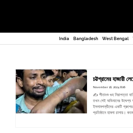
India
Bangladesh
West Bengal
হাজারী লেন
চট্টগ্রামের হাজারী ল
November 16, 2024 8:06
✍️ শীতাংশু গুহ নিরাপত্তা বাহ
তখন সেই অভিযানের উদ্দেশ্য অ
ইসলামপন্থীদের একটি গ্রুপের স
প্রতিষ্ঠানে হামলা চালায়। ক
"চট্টগ
Continue reading
হাজার
লেনে