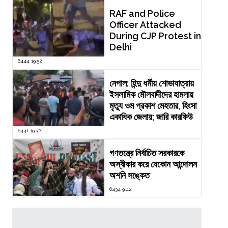
RAF and Police
Officer Attacked
During CJP Protest in
Delhi
6444 19:52
নেপাল: হিন্দু ধর্মীয় শোভাযাত্রায়
ইসলামিক মৌলবাদীদের হামলায়
মৃত্যু ওম প্রকাশ মেহতার, হিংসা
একাধিক জেলায়; জারি কারফিউ
6441 19:32
গণতন্ত্রে নির্বাচিত সরকারকে
অস্বীকার করে যেকোন আন্দোলন
অশনি সঙ্কেত
6434 9:42