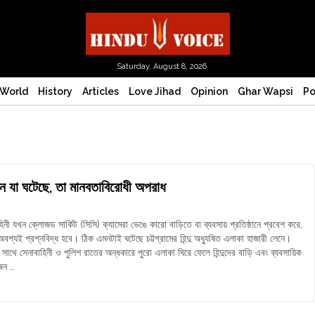
Saturday, August 8, 2026
World
History
Articles
Love Jihad
Opinion
Ghar Wapsi
Po
েনে যা ঘটেছে, তা মানবতাবিরোধী অপরাধ
িনী যখন ক্লোজড সার্কিট (সিসি) ক্যামেরা ভেঙে কারো বাড়িতে বা ব্যবসায় প্রতিষ্ঠানে প্রবেশ করে,
বশ্যই প্রশ্নবিদ্ধ হবে। ঠিক এমনটাই ঘটেছে চট্টগ্রামের হিন্দু অধ্যুষিত এলাকা হাজারী লেনে।
াথে সেনাবাহিনী ও পুলিশ রাতের অন্ধকারে পুরো এলাকা ঘিরে ফেলে হিন্দুদের বাড়ি এবং ব্যবসায়িক
তজন …
্রামের
ী