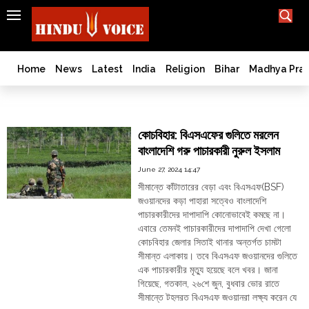
SEARCH
India
What TV doesn't, print can't;
we deliver.
Bangladesh
Home
News
Latest
India
Religion
Bihar
Madhya Pra
West
Bengal
সিতাই
World
কোচবিহার: বিএসএফের গুলিতে মরলেন
History
বাংলাদেশি গরু পাচারকারী নুরুল ইসলাম
Articles
June 27, 2024 14:47
Love
সীমান্তে কাঁটাতারের বেড়া এবং বিএসএফ(BSF)
Jihad
জওয়ানদের কড়া পাহারা সত্বেও বাংলাদেশি
Opinion
পাচারকারীদের দাপাদাপি কোনোভাবেই কমছে না।
এবারে তেমনই পাচারকারীদের দাপাদাপি দেখা গেলো
Ghar
কোচবিহার জেলার সিতাই থানার অন্তর্গত চামটা
Wapsi
সীমান্ত এলাকায়। তবে বিএসএফ জওয়ানদের গুলিতে
Politics
এক পাচারকারীর মৃত্যু হয়েছে বলে খবর। জানা
গিয়েছে, গতকাল, ২৬শে জুন, বুধবার ভোর রাতে
Law
&
সীমান্তে টহলরত বিএসএফ জওয়ানরা লক্ষ্য করেন যে