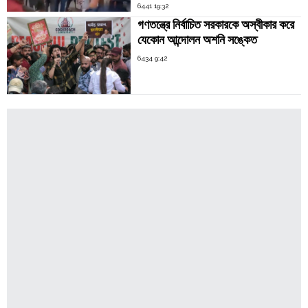
6441 19:32
গণতন্ত্রে নির্বাচিত সরকারকে অস্বীকার করে
যেকোন আন্দোলন অশনি সঙ্কেত
6434 9:42