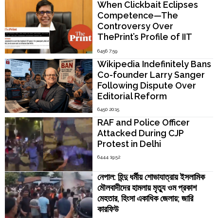
When Clickbait Eclipses
Competence—The
Controversy Over
ThePrint’s Profile of IIT
Madras Director V.
6456 7:59
Kamakoti
Wikipedia Indefinitely Bans
Co-founder Larry Sanger
Following Dispute Over
Editorial Reform
6450 20:15
RAF and Police Officer
Attacked During CJP
Protest in Delhi
6444 19:52
নেপাল: হিন্দু ধর্মীয় শোভাযাত্রায় ইসলামিক
মৌলবাদীদের হামলায় মৃত্যু ওম প্রকাশ
মেহতার, হিংসা একাধিক জেলায়; জারি
কারফিউ