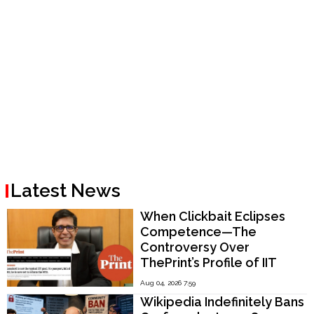
Latest News
When Clickbait Eclipses
Competence—The
Controversy Over
ThePrint’s Profile of IIT
Madras Director V.
Aug 04, 2026 7:59
Kamakoti
Wikipedia Indefinitely Bans