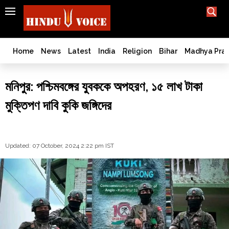
SEARCH
India
What TV doesn't, print can't;
we deliver.
Bangladesh
Home
News
Latest
India
Religion
Bihar
Madhya Pra
West
Bengal
মনিপুর: পশ্চিমবঙ্গের যুবককে অপহরণ, ১৫ লাখ টাকা
World
মুক্তিপণ দাবি কুকি জঙ্গিদের
History
Articles
Love
Jihad
Updated: 07 October, 2024 2:22 pm IST
Opinion
Ghar
Wapsi
Politics
Law
&