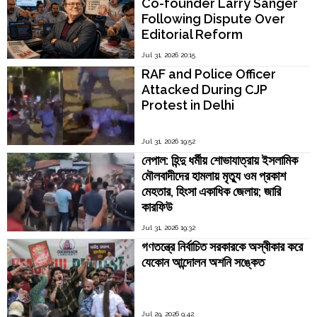
Co-founder Larry Sanger
Following Dispute Over
Editorial Reform
Jul 31, 2026 20:15
RAF and Police Officer
Attacked During CJP
Protest in Delhi
Jul 31, 2026 19:52
নেপাল: হিন্দু ধর্মীয় শোভাযাত্রায় ইসলামিক
মৌলবাদীদের হামলায় মৃত্যু ওম প্রকাশ
মেহতার, হিংসা একাধিক জেলায়; জারি
কারফিউ
Jul 31, 2026 19:32
গণতন্ত্রে নির্বাচিত সরকারকে অস্বীকার করে
যেকোন আন্দোলন অশনি সঙ্কেত
Jul 29, 2026 9:42