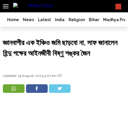
SEARCH
What TV doesn't, print can't;
we deliver.
India
Home
News
Latest
India
Religion
Bihar
Madhya Pra
Bangladesh
West
জ্ঞানবাপীর এক ইঞ্চিও জমি ছাড়বো না, সাফ জানালেন
Bengal
World
হিন্দু পক্ষের আইনজীবী বিষ্ণু শঙ্কর জৈন
History
Articles
Love
Updated: 19 August, 2023 5:07 am IST
Jihad
Opinion
Ghar
Wapsi
Politics
Law
&