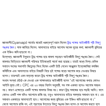
Order
Hindu
Temples
জ্ঞানবাপী(Gyanvapi) সার্ভের মাঝেই গুরুত্বপূর্ণ বয়ান দিলেন
হিন্দু পক্ষের আইনজীবী শ্রী বিষ্ণু
শঙ্কর জৈন
। সাফ জানিয়ে দিলেন, আদালতের বাইরে আপোষ অনেক দূরের কথা, জ্ঞানবাপী মন্দিরের
এক ইঞ্চিও জমি ছাড়বো না।
উল্লেখ্য, জ্ঞানবাপী ইস্যুতে হিন্দু পক্ষের হয়ে মামলা লড়ছেন আইনজীবী বিষ্ণু শঙ্কর জৈন। সেই
মামলার ভিত্তিতে জ্ঞানবাপী পরিসরে ইতিমধ্যেই সার্ভে করা হয়েছে। তারই মধ্যে বিশ্ব বেদিক
সনাতন সংঘের সভাপতি জিতেন্দ্র সিংহ বিষেন একটি চিঠি লেখেন আঞ্জুমান ইন্তেজামিয়া মসজিদ
কমিটিকে এবং আদালতের বাইরে বিষয়টি নিয়ে দুই পক্ষের মধ্যে আপোষ করে নেওয়ার বিষয়ে
বলেন। তারপরই এমন মন্তব্য করেন হিন্দু পক্ষের আইনজীবী শ্রী বিষ্ণু শঙ্কর জৈন।
সংবাদ সংস্থা ANI-কে দেওয়া এক সাক্ষাৎকারে আইনজীবী বলেন “এই আপোষের কথার কোনও
আইনি মূল্য নেই। CPC এর ২৩ নম্বর নির্দেশ অনুযায়ী, সব পক্ষ একমত হলেও আপোষ সম্ভব
নয়। কারণ এক্ষেত্রে একটি পক্ষের মামলার বিষয় নয়। কারণ হিন্দু সমাজের হয়ে লড়ছি আমি। ফলে
কোনও একটি পক্ষ যদিও আপোষে রাজি হয়, তবুও আদালতের বাইরে সমস্যার সমাধান হবে না। এর
সমাধান একমাত্র আদালতেই হবে। আপোষের জন্য মন্দিরের এক ইঞ্চিও জমি ছাড়বো না।”
কেনো আপোষে রাজি নন, এই প্রশ্নের উত্তরে বিষ্ণু শঙ্কর জৈন বলেন যে আপোষ করতে হলে