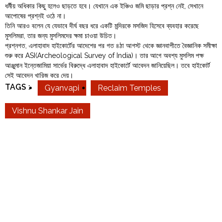
ধর্মীয় অধিকার কিছু হলেও ছাড়তে হবে। যেখানে এক ইঞ্চিও জমি ছাড়ার প্রশ্ন নেই, সেখানে
আপোষের প্রশ্নই ওঠে না।
তিনি আরও বলেন যে যেভাবে দীর্ঘ বছর ধরে একটি মন্দিরকে মসজিদ হিসেবে ব্যবহার করেছে
মুসলিমরা, তার জন্য মুসলিমদের ক্ষমা চাওয়া উচিত।
প্রশ্নগত, এলাহাবাদ হাইকোর্টের আদেশের পর গত ৪ঠা আগস্ট থেকে জ্ঞানবাপীতে বৈজ্ঞানিক সমীক্ষা
শুরু করে ASI(Archeological Survey of India)। তার আগে অবশ্য মুসলিম পক্ষ
আঞ্জুমান ইন্তেজামিয়া সার্ভের বিরুদ্ধে এলাহাবাদ হাইকোর্টে আবেদন জানিয়েছিল। তবে হাইকোর্ট
সেই আবেদন খারিজ করে দেয়।
TAGS :
Gyanvapi
Reclaim Temples
Vishnu Shankar Jain