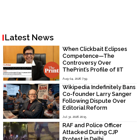
Latest News
When Clickbait Eclipses
Competence—The
Controversy Over
ThePrint’s Profile of IIT
Madras Director V.
Aug 04, 2026 7:59
Kamakoti
Wikipedia Indefinitely Bans
Co-founder Larry Sanger
Following Dispute Over
Editorial Reform
Jul 31, 2026 20:15
RAF and Police Officer
Attacked During CJP
Protest in Delhi