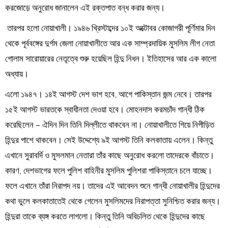
করজোড়ে অনুরোধ জানালেন এই রক্তপাত বন্ধ করার জন্য।
তারপর হলো নোয়াখালী। ১৯৪৬ খ্রিস্টাব্দের ১০ই অক্টোবর কোজাগরী পূর্ণিমার দিন
থেকে পূর্ববঙ্গের দুর্গম জেলা নোয়াখালীতে আর এক সাম্প্রদায়িক মুসলিম লীগ নেতা
গোলাম সারোয়ারের নেতৃত্বে শুরু হয়েছিল হিন্দু নিধন। ইতিহাসের আর এক কালো
অধ্যায়।
এলো ১৯৪৭। ১৪ই আগস্ট দেশ ভাগ হবে, আগে পাকিস্তান জন্ম নেবে। তারপর
১৫ই আগস্ট ভারতকে স্বাধীনতা দেওয়া হবে। মোহনদাস করমচাঁদ গান্ধী ঠিক
করেছিলেন – ঐদিন দিন তিনি দিল্লীতে থাকবেন না। নোয়াখালীতে গিয়ে নিপীড়িত
হিন্দুর পাশে থাকবেন। সেই উদ্দেশ্যে ৯ই আগস্ট তিনি কলকাতায় এলেন। কিন্তু
এখানে সুরাবর্দি ও মুসলমান নেতারা তাঁর কাছে অনুরোধ করলো তাদেরকে বাঁচাতে।
কারণ, দেশভাগের ফলে পুলিশ বাহিনীর মুসলিম পুলিশরা পাকিস্তানে চলে যাচ্ছে।
ফলে এখানে তাঁরা নিরাপদ নয়। তাদের এই আবেদন শুনে গান্ধী নোয়াখালীর হিন্দুদের
কথা ভুলে কলকাতাতেই থেকে গেলেন মুসলিমদের নিরাপত্তা সুনিশ্চিত করার জন্য।
হিন্দুরা তাকে ব্যঙ্গ করতে লাগলো। কিন্তু তিনি অবিচলিত থেকে হিন্দুদের কাছে