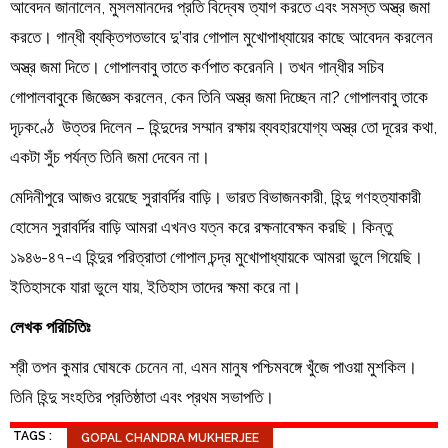
আবেদন জানালেন, মুসলমানদের প্রতি বিদ্বেষ ত্যাগ করতে এবং সমস্ত অস্ত্র জমা
করতে। গান্ধী ব্যক্তিগতভাবে দু’বার গোপাল মুখোপাধ্যায়ের কাছে আবেদন করলেন
অস্ত্র জমা দিতে। গোপালবাবু তাতে কর্ণপাত করেননি। তখন গান্ধীর সচিব
গোপালবাবুকে জিজ্ঞেস করলেন, কেন তিনি অস্ত্র জমা দিচ্ছেন না? গোপালবাবু তাকে
দৃঢ়কণ্ঠে উত্তর দিলেন – হিন্দুদের সম্মান রক্ষায় ব্যবহারযোগ্য অস্ত্র তো দূরের কথা,
একটা সুঁচ পর্যন্ত তিনি জমা দেবেন না।
মেদিনীপুরে আজও রয়েছে সুরাবর্দির বাড়ি। ভারত বিভাজনকারী, হিন্দু গণহত্যাকারী
হোসেন সুরাবর্দির বাড়ি আমরা এখনও যত্ন করে রক্ষনাবেক্ষন করছি। কিন্তু
১৯৪৬-৪৭-এ হিন্দুর পরিত্রাতা গোপাল চন্দ্র মুখোপাধ্যায়কে আমরা ভুলে গিয়েছি।
ইতিহাসকে যারা ভুলে যায়, ইতিহাস তাদের ক্ষমা করে না।
লেখক পরিচিতিঃ
শ্রী তপন কুমার ঘোষকে চেনেন না, এমন মানুষ পশ্চিমবঙ্গে খুঁজে পাওয়া মুশকিল।
তিনি হিন্দু সংহতির প্রতিষ্ঠাতা এবং প্রথম সভাপতি।
TAGS :
GOPAL CHANDRA MUKHERJEE