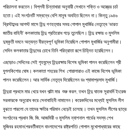
পরিচালনা করতেন। বিপ্লবী চিন্তাধারা অনুযায়ী সেখানে শক্তি ও অস্ত্রের চর্চা
হতো। এই সংগঠনটি সম্বন্ধে বেশি মানুষ অবহিত ছিলেন না। কিন্তু ১৯৪৬
খ্রিস্টাব্দের আগস্ট মাসে হিন্দু গণহত্যার সময় গোপাল মুখার্জির নেতৃত্বে ‘ভারত
জাতীয় বাহিনী’ কলকাতায় হিন্দু প্রতিরোধ গড়ে তুলেছিল। হিন্দু রক্ষায় ও মুসলিম
দুষ্কৃতী দমনে অত্যন্ত বীরত্বপূর্ণ ভূমিকা নিয়েছিল গোপাল মুখার্জির অনুগামীরা।
সেদিন কলকাতার হিন্দুদের চোখে তিনি পরিত্রাতা রূপে চিহ্নিত হয়েছিলেন।
এছাড়াও সেদিনের সেই গৃহযুদ্ধে হিন্দুরক্ষায় বিশেষ ভূমিকা পালন করেছিলেন শ্রী
যুগলকিশোর ঘোষ। কলকাতা শহরের শিখ গোয়ালারাও এই কাজে বিশেষ ভূমিকা
পালন করেছিলেন। আর সার্বিক নেতৃত্ব দিয়েছিলেন ডঃ শ্যামাপ্রসাদ মুখার্জি।
হিন্দুরা প্রথমে মার খেয়ে যখন পাল্টা মার শুরু করল, তখন হিন্দু ঘাতক সুরাবর্দি ইংরেজ
সরকারকে অনুরোধ করে সেনাবাহিনী নামালেন। কয়েকদিনের মধ্যেই মুসলিম লীগ
বুঝতে পারলো যে তাদের ক্ষতির পরিমান বেড়েই চলেছে। তখন মুসলিম লীগের ছাত্র
সংগঠনের প্রধান জি. জি. আজমিরী ও মুসলিম ন্যাশনাল গার্ডের সদস্য শেখ
মুজিবর রহমান(পরবর্তীকালে বাংলাদেশের রাষ্ট্রপতি) গোপাল মুখোপাধ্যায়ের কাছে