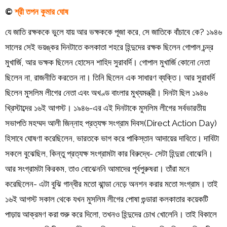
©
শ্রী তপন কুমার ঘোষ
যে জাতি রক্ষককে ভুলে যায় আর ভক্ষককে পূজা করে, সে জাতিকে বাঁচাবে কে? ১৯৪৬
সালের সেই ভয়ঙ্কর দিনটাতে কলকাতা শহরে হিন্দুদের রক্ষক ছিলেন গোপাল চন্দ্র
মুখার্জি, আর ভক্ষক ছিলেন হোসেন শাহিদ সুরাবর্দি। গোপাল মুখার্জি কোনো নেতা
ছিলেন না, রাজনীতি করতেন না। তিনি ছিলেন এক সাধারণ ব্যক্তি। আর সুরাবর্দি
ছিলেন মুসলিম লীগের নেতা এবং অখণ্ড বাংলার মুখ্যমন্ত্রী। দিনটা ছিল ১৯৪৬
খ্রিস্টাব্দের ১৬ই আগস্ট। ১৯৪৬-এর এই দিনটাকে মুসলিম লীগের সর্বভারতীয়
সভাপতি মহম্মদ আলী জিন্নাহ প্রত্যক্ষ সংগ্রাম দিবস(Direct Action Day)
হিসাবে ঘোষণা করেছিলেন, ভারতকে ভাগ করে পাকিস্তান আদায়ের দাবিতে। দাবিটা
সকলে বুঝেছিল, কিন্তু প্রত্যক্ষ সংগ্রামটা কার বিরুদ্ধে- সেটা হিন্দুরা বোঝেনি।
আর সংগ্রামটা কিরকম, তাও বোঝেননি আমাদের পূর্বপুরুষরা। তাঁরা মনে
করেছিলেন- এটা বুঝি গান্ধীর মতো ঝান্ডা নেড়ে অনশন করার মতো সংগ্রাম। তাই
১৬ই আগস্ট সকাল থেকে যখন মুসলিম লীগের পোষা গুন্ডারা কলকাতার কয়েকটি
পাড়ায় আক্রমণ করা শুরু করে দিলো, তখনও হিন্দুদের চোখ খোলেনি। তাই বিকালে