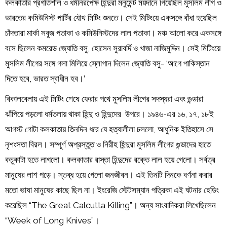
কলকাতার প্রগতিশীল ও ধর্মনিরপেক্ষ হিন্দুরা মনুমেন্ট ময়দানে গিয়েছিল মুসলিম লীগ ও
ভারতের কমিউনিস্ট পার্টির যৌথ মিটিং শুনতে। সেই মিটিংয়ে একসঙ্গে বাঁধা হয়েছিল
চাঁদতারা মার্কা সবুজ পতাকা ও কমিউনিস্টদের লাল পতাকা। মঞ্চ আলো করে একসঙ্গে
বসে ছিলেন কমরেড জ্যোতি বসু, হোসেন সুরাবর্দি ও খাজা নাজিমুদ্দিন। সেই মিটিংয়ে
মুসলিম লীগের সঙ্গে গলা মিলিয়ে স্লোগান দিলেন জ্যোতি বসু- ‘আগে পাকিস্তান
দিতে হবে, ভারত স্বাধীন হব।’
বিকালবেলায় এই মিটিং শেষে ফেরার পথে মুসলিম লীগের সদস্যরা এবং গুন্ডারা
ঝাঁপিয়ে পড়লো ধর্মতলায় থাকা হিন্দু ও হিন্দুদের উপরে। ১৯৪৬-এর ১৬, ১৭, ১৮ই
আগস্ট গোটা কলকাতায় তিনদিন ধরে যে হত্যালীলা চললো, আধুনিক ইতিহাসে সে
নৃশংসতা বিরল। সম্পূর্ণ অপ্রস্তুত ও নিরীহ হিন্দুরা মুসলিম লীগের গুন্ডাদের হাতে
কচুকাটা হতে লাগলো। কলকাতার রাস্তা হিন্দুদের রক্তে লাল হয়ে গেলো। সর্বত্র
মানুষের লাশ পড়ে। স্তব্ধ হয়ে গেলো জনজীবন। এই তিনটি দিনকে বর্ণনা করার
মতো ভাষা মানুষের কাছে ছিল না। ইংরেজি স্টেটসম্যান পত্রিকা এই ঘটনার হেডিং
করেছিল “The Great Calcutta Killing”। অন্য সাংবাদিকরা লিখেছিলেন
“Week of Long Knives”।