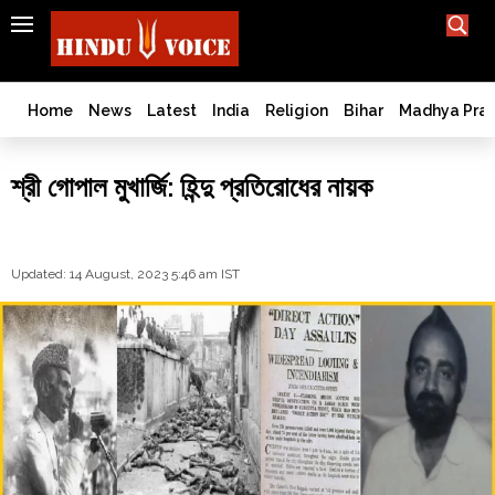
SEARCH
India
What TV doesn't, print can't;
we deliver.
Bangladesh
Home
News
Latest
India
Religion
Bihar
Madhya Pra
West
Bengal
শ্রী গোপাল মুখার্জি: হিন্দু প্রতিরোধের নায়ক
World
History
Articles
Updated: 14 August, 2023 5:46 am IST
Love
Jihad
Opinion
Ghar
Wapsi
Politics
Law
&