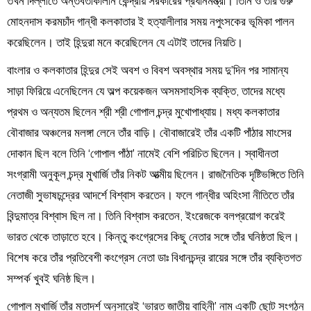
তখন দিল্লীতে অন্তবর্তীকালীন কেন্দ্রীয় সরকারের প্রধানমন্ত্রী। তিনি ও তাঁর গুরু
মোহনদাস করমচাঁদ গান্ধী কলকাতার ই হত্যালীলার সময় নপুংসকের ভূমিকা পালন
করেছিলেন। তাই হিন্দুরা মনে করেছিলেন যে এটাই তাদের নিয়তি।
বাংলার ও কলকাতার হিন্দুর সেই অবশ ও বিবশ অবস্থার সময় দু’দিন পর সামান্য
সাড়া ফিরিয়ে এনেছিলেন যে অল্প কয়েকজন অসমসাহসিক ব্যক্তি, তাদের মধ্যে
প্রথম ও অন্যতম ছিলেন শ্রী শ্রী গোপাল চন্দ্র মুখোপাধ্যায়। মধ্য কলকাতার
বৌবাজার অঞ্চলের মলঙ্গা লেনে তাঁর বাড়ি। বৌবাজারেই তাঁর একটি পাঁঠার মাংসের
দোকান ছিল বলে তিনি ‘গোপাল পাঁঠা’ নামেই বেশি পরিচিত ছিলেন। স্বাধীনতা
সংগ্রামী অনুকূল চন্দ্র মুখার্জি তাঁর নিকট আত্মীয় ছিলেন। রাজনৈতিক দৃষ্টিভঙ্গিতে তিনি
নেতাজী সুভাষচন্দ্রের আদর্শে বিশ্বাস করতেন। ফলে গান্ধীর অহিংসা নীতিতে তাঁর
বিন্দুমাত্র বিশ্বাস ছিল না। তিনি বিশ্বাস করতেন, ইংরেজকে বলপ্রয়োগ করেই
ভারত থেকে তাড়াতে হবে। কিন্তু কংগ্রেসের কিছু নেতার সঙ্গে তাঁর ঘনিষ্ঠতা ছিল।
বিশেষ করে তাঁর প্রতিবেশী কংগ্রেস নেতা ডাঃ বিধানচন্দ্র রায়ের সঙ্গে তাঁর ব্যক্তিগত
সম্পর্ক খুবই ঘনিষ্ঠ ছিল।
গোপাল মুখার্জি তাঁর মতাদর্শ অনুসারেই ‘ভারত জাতীয় বাহিনী’ নাম একটি ছোট সংগঠন