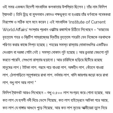
ওই সময় একজন বিদেশী সাংবাদিক কলকাতায় উপস্থিত ছিলেন। তাঁর নাম ফিলিপ
ট্যালবট। তিনি হিন্দু বা মুসলমান কোনও পক্ষভুক্ত না হওয়ায় তাঁর বর্ণনাকে গবেষকরা
নিরপেক্ষ ও সঠিক বলে মনে করেন। এই সাংবাদিক ‘Institute of Current
World Affairs’ সংস্থার প্রধান ওয়াল্টার রজার্সকে চিঠিতে লিখেছেন – “ভারতের
বৃহত্তম শহর ও ব্রিটিশ সাম্রাজ্যের দ্বিতীয় বৃহত্তম শহরটা যেন নিজেকে নরখাদকে
পরিণত করার কাজে লিপ্ত হয়েছে। শহরের সমস্ত রাস্তায় দোকানগুলির একটিরও
দেওয়াল বা দরজা গোটা নেই। সমস্ত দোকান লুট হয়েছে। আর গুন্ডারা যেগুলো লুট
করতে পারেনি, সেগুলো রাস্তায় ছড়ানো। আর চারিদিকে ছড়িয়ে ছিটিয়ে রয়েছে
মানুষের লাশ। টাটকা লাশ, গরমে পচে যাওয়া লাশ, অঙ্গহীন লাশ, থেঁতলে যাওয়া
লাশ, ঠেলাগাড়িতে স্তূপাকারে রাখা লাশ, নর্দমায় লাশ, খালি জায়গায় জড়ো করে রাখা
লাশ, শুধু লাশ আর লাশ! ”
ফিলিপ ট্যালবট আরও লিখেছেন – শুধু ৩,৫০০ লাশ সংগ্রহ করে গোনা হয়েছে, আর
কত লাশ যে হুগলী নদী দিয়ে ভেসে গিয়েছে, কত লাশ হাইড্রেনে আটকা পরে আছে,
কত লাশ যে দাঙ্গার আগুনে পুড়ে গিয়েছে, আর কত লাশ মৃতের আত্মীয়েরা তুলে নিয়ে