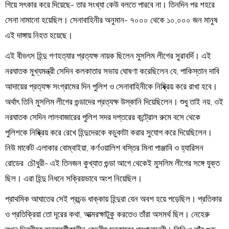
গিয়ে সৎকার করে দিয়েছে- তার সংখ্যা কেউ বলতে পারবে না। তিনদিন পর শহরে
সেনা নামানো হয়েছিল। সেনাবাহিনীর অনুমান- ৭০০০ থেকে ১০,০০০ জন মানুষ
এই দাঙ্গায় নিহত হয়েছে।
এই বীভৎস হিন্দু গণহত্যার প্রত্যক্ষ নায়ক ছিলেন মুসলিম লীগের সুরাবর্দি। এই
নরঘাতক মুখ্যমন্ত্রী সেদিন কলকাতার সভায় ঘোষণা করেছিলেন যে, পাকিস্তান দাবি
আদায়ের প্রত্যক্ষ সংগ্রামের দিন পুলিশ ও সেনাবাহিনীকে নিষ্ক্রিয় করে রাখা হবে।
অর্থাৎ তিনি মুসলিম লীগের গুন্ডাদের প্রত্যক্ষ উস্কানি দিয়েছিলেন। শুধু তাই নয়, ওই
নরঘাতক সেদিন লালবাজারের পুলিশ সদর দপ্তরের কন্ট্রোল রুমে বসে থেকে
পুলিশকে নিষ্ক্রিয় করে রেখে হিন্দুদেরকে কচুকাটা করার সুযোগ করে দিয়েছিলেন।
নিউ মার্কেট এলাকার বোম্বাইয়া, কর্ণওয়ালিশ বস্তির মিনা পাঞ্জাবি ও হ্যারিসন
রোডের চৌধুরী- এই তিনজন কুখ্যাত গুন্ডা আগে থেকেই মুসলিম লীগের সঙ্গে যুক্ত
ছিল। এরা হিন্দু নিধনে সক্রিয়ভাবে অংশ নিয়েছিল।
প্রাথমিক আঘাতের সেই প্রচন্ড ধাক্কায় হিন্দুরা যেন অবশ হয়ে পড়েছিল। প্রতিকার
ও প্রতিক্রিয়া তো দূরের কথা, আত্মরক্ষাটুকু করতেও তাঁরা অসমর্থ ছিল। নেহেরু