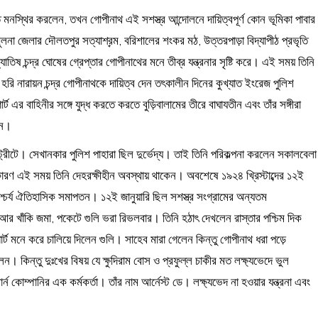
তে মনস্থির করলেন, তখন গোপীনাথ এই সশস্ত্র আন্দোলনে দায়িত্বপূর্ণ কোন ভূমিকা পাবার
না জেলার দৌলতপুর সত্যাশ্র়ম, বরিশালের শংকর মঠ, উত্তরপাড়া বিদ্যাপীঠ প্রভৃতি
িষ চন্দ্র ঘোষের গ্রেপ্তার গোপীনাথের মনে তীব্র যন্ত্রনার সৃষ্টি করে। এই সময় তিনি
রি নারায়ন চন্দ্র গোপীনাথকে দায়িত্ব দেন তৎকালীন দিনের কুখ্যাত ইংরেজ পুলিশ
্ট এর বাহিনীর সঙ্গে যুদ্ধ করতে করতে বুড়িবালামের তীরে বাঘাযতীন এবং তাঁর সঙ্গীরা
েন।
ট্রীটে। সেখানকার পুলিশ পাহারা ছিল দুর্ভেদ্য। তাই তিনি পরিকল্পনা করলেন সকালবেলা
ারণ এই সময় তিনি দেহরক্ষীহীন অবস্থায় থাকেন। অবশেষে ১৯২৪ খ্রিস্টাব্দের ১২ই
আশ্চর্য ঐতিহাসিক সমাপতন। ১২ই জানুয়ারি ছিল সশস্ত্র সংগ্রামের অন্যতম
ি আর খাঁকি জমা, পকেটে গুলি ভরা রিভলবার। তিনি হঠাৎ দেখলেন রাস্তার পশ্চিম দিক
র্ট মনে করে চালিয়ে দিলেন গুলি। সাহেব মারা গেলেন কিন্তু গোপীনাথ ধরা পড়ে
। কিন্তু দুঃখের বিষয় যে ক্ষুদিরাম বোস ও প্রফুল্ল চাকীর মত লক্ষ্যভেদে ভুল
ন কোম্পানির এক কর্মকর্তা। তাঁর নাম আর্নেস্ট ডে। লক্ষ্যভেদ না হওয়ার যন্ত্রনা এবং