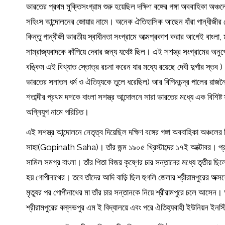
ভারতের প্রথম মুক্তিসংগ্রাম শুরু হয়েছিল দক্ষিণ বঙ্গের গঙ্গা অববাহিকা অঞ্চ
সহিংস আন্দোলনের জোয়ার নামে। অনেক ঐতিহাসিক আছেন যাঁরা গান্ধীজীর নে
কিন্তু গান্ধীজী ভারতীয় স্বাধীনতা সংগ্রামে আত্মপ্রকাশ করার আগেই বাংলা, মহ
সাম্রাজ্যবাদকে কাঁপিয়ে দেবার জন্য যথেষ্ট ছিল। এই সশস্ত্র সংগ্রামের অনুপ্র
বঙ্কিম এই বিখ্যাত স্তোত্র রচনা করেন যার মধ্যে রয়েছে দেবী দুর্গার স্তব )
ভারতের সনাতন ধর্ম ও ঐতিহ্যকে তুলে ধরেছিল) আর বিপিনচন্দ্র পালের রাজ
শতাব্দীর প্রথম দশকে বাংলা সশস্ত্র আন্দোলনে সারা ভারতের মধ্যে এক বিশিষ
অগ্নিযুগ নামে পরিচিত।
এই সশস্ত্র আন্দোলনে নেতৃত্ব দিয়েছিল দক্ষিণ বঙ্গের গঙ্গা অববাহিকা অঞ্চল
সাহা(Gopinath Saha)। তাঁর জন্ম ১৯০৫ খ্রিস্টাব্দের ১৭ই অক্টোবর। প্রসঙ্
সামিল সমগ্র বাংলা। তাঁর পিতা বিজয় কৃষ্ণের চার সন্তানের মধ্যে তৃতীয়
হয় গোপীনাথের। তবে তাঁদের আদি বাড়ি ছিল হুগলি জেলার শ্রীরামপুরের অক্সফোর
মৃত্যুর পর গোপীনাথের মা তাঁর চার সন্তানকে নিয়ে শ্রীরামপুরে চলে আসেন।
শ্রীরামপুরের বল্লভপুর এম ই বিদ্যালয়ে এবং পরে ঐতিহ্যবাহী ইউনিয়ন ইন