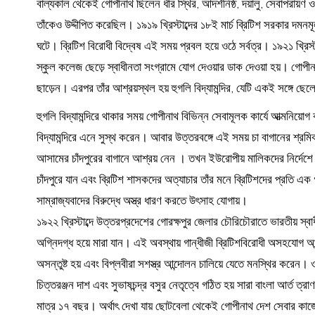
বাল্যকাল থেকেই গোপীনাথ ছিলেন ধীর স্থির, আদর্শনিষ্ঠ, দয়ালু, সেবাপরায়ণ
তাঁকেও উদ্দীপিত করেছিল। ১৯১৯ খ্রিস্টাব্দের ১৮ই মার্চ ব্রিটিশ সরকার দ
ঘটে। ব্রিটিশ বিরোধী বিদ্বেষ এই সময় প্রবল হয়ে ওঠে সর্বত্র। ১৯২১ খ্রিস্টাব
স্কুল কলেজ ছেড়ে স্বাধীনতা সংগ্রামে যোগ দেওয়ার ডাক দেওয়া হয়। গোপীনা
ছাড়েন। এরপর তাঁর আশ্রয়স্থল হয় হুগলি বিদ্যামন্দির, যেটি একই সঙ্গে ছে
হুগলি বিদ্যামন্দিরে থাকার সময় গোপীনাথ বিভিন্ন সেবামূলক কার্যে আত্মনিয়োগ
বিদ্যামন্দিরে এনে সুস্থ করেন। আবার উত্তরবঙ্গে এই সময় চা বাগানের শ্র
আসামের চাঁদপুরের বাগানে আশ্রয় নেন । তখন ইউরোপীয় মালিকদের নির্দেশে 
চাঁদপুরে যান এবং ব্রিটিশ শাসকদের অত্যাচার তাঁর মনে ব্রিটিশদের প্রতি এক 
সাম্রাজ্যবাদের বিরুদ্ধে অস্ত্র ধারণ করতে উৎসাহ যোগায়।
১৯২২ খ্রিস্টাব্দে উত্তরপ্রদেশের গোরক্ষপুর জেলার চৌরিচৌরাতে ভারতীয় স্
অগ্নিদগ্ধ হয়ে মারা যান। এই অবস্থায় গান্ধীজী ব্রিটিশবিরোধী অসহযোগ আন
অসন্তুষ্ট হয় এবং বিপ্লবীরা সশস্ত্র আন্দোলন চালিয়ে যেতে মনস্থির করেন। ওই
চিত্তরঞ্জন দাশ এবং সুভাষচন্দ্র বসুর নেতৃত্বে গঠিত হয় সারা বাংলা আর্ত 
মাত্র ১৭ বছর। অর্থাৎ দেখা যায় ছোটবেলা থেকেই গোপীনাথ দেশ সেবার কাজে