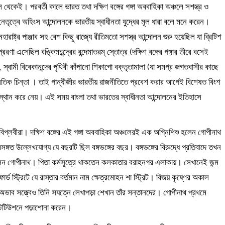
লে থেকেই। পরবর্তী কালে ভারত তথা দক্ষিণ বঙ্গের গঙ্গা অববাহিকা অঞ্চলে সশস্ত্র ও
তৃত্বে অহিংস আন্দোলনকে ভারতীয় স্বাধীনতা যুদ্ধের মূল ধারা বলে মনে করেন।
ারাষ্ট্র পাঞ্জাব সহ বেশ কিছু রাজ্যে রীতিমতো সশস্ত্র আন্দোলন শুরু হয়েছিল যা ব্রিটিশ
েরণা এসেছিল বঙ্কিমচন্দ্রের বন্দেমাতরম্ স্তোত্র (দক্ষিণ বঙ্গের গঙ্গার তীরে বসেই
 , স্বামী বিবেকানন্দের পৃথিবী কাঁপানো শিকাগো বক্তৃতামালা (যা সমগ্র জগতবাসীর কাছে
নৈতিক চিন্তা । তাই গান্ধীজীর ভারতীয় রাজনীতিতে প্রবেশ করার আগেই বিশেষত বিংশ
্ট স্থান করে নেয়। এই সময় বাংলা তথা ভারতের স্বাধীনতা আন্দোলনের ইতিহাসে
ের বিপ্লবীরা। দক্ষিণ বঙ্গের এই গঙ্গা অববাহিকা অঞ্চলেরই এক অগ্নিশিশু হলেন গোপীনাথ
গত উল্লেখযোগ্য যে বছরটি ছিল বঙ্গভঙ্গের বছর। বঙ্গভঙ্গের বিরুদ্ধে প্রতিবাদে তখন
 ছিলেন গোপীনাথ। পিতা কর্মসূত্রে থাকতেন কলকাতার বরাহনগর এলাকায়। সেখানেই জন্ম
্ড স্ট্রিটে যে রাস্তার বর্তমান নাম ক্ষেত্রমোহন শা স্ট্রিট। বিজয় কৃষ্ণের অকাল
 অভাব সত্ত্বেও তিনি সযত্নে লেখাপড়া শেখান তাঁর সন্তানদের। গোপীনাথ প্রথমে
স্টিটিউশনে পড়াশোনা করেন।