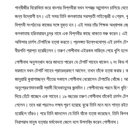
গান্ধীজীর বিরোধিতা করে বাংলার বিপ্লবীরা যখন সশস্ত্র আন্দোলন চালিয়ে যে
জন্য উদ্যোগী হন। এই সময় তিনি কলকাতার সরস্বতী লাইব্রেরী ও প্রেস, খুল
বিপ্লবী সংগঠনের কাজের সঙ্গে যুক্ত হন। এই সময় তাঁর শিক্ষক অধ্যাপক জ্যোত
কলকাতায় হরিনারায়ন চন্দ্র নামে এক বিপ্লবীর কাছে থাকতে শুরু করেন। এই হ
অফিসার চার্লস টেগার্টকে হত্যা করতে। প্রসঙ্গত উল্লেখযোগ্য এই চার্লস টেগার
বীরগতি প্রাপ্ত হয়েছিলেন। তরুণ গোপীনাথ এইরকম দায়িত্ব পেয়ে খুশি হল
গোপীনাথ অনুসন্ধান করে জানতে পারেন যে টেগার্ট সাহেব থাকেন ২ নং কিড স্
ময়দানে যখন টেগার্ট সাহেব প্রাতঃভ্রমণে আসেন, তখন তাঁকে হত্যা করার। ক
জানুয়ারি কুয়াশাচ্ছন্ন শীতের সকালে গোপীনাথ বেরোলেন টেগার্টের খোঁজে। 
অনুপ্রেরণাদানকারী স্বামী বিবেকানন্দের জন্মদিন। গোপীনাথের পরনে ছিল ধুত
দিয়ে হেঁটে যাচ্ছেন এক সাহেব। ১৯ বছরের তরুণ গোপীনাথ তাঁকেই চার্লস টেগা
গেলেন। তবে ধরা পড়লেও লক্ষ্য পূরণ হয়েছে বুঝে তিনি মনে মনে শান্ত রইলেন
হয়েছিল তাঁরও। পরে তিনি জানলেন যে তিনি যাঁকে হত্যা করেছেন, তিনি কিলবার্
নিরাপরাধ মানুষ হত্যার মর্মবেদনা জেলে বসে উপলব্ধি করেন গোপীনাথ।