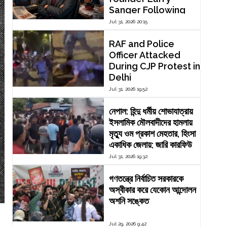
Sanger Following
Dispute Over
Jul 31, 2026 20:15
Editorial Reform
RAF and Police
Officer Attacked
During CJP Protest in
Delhi
Jul 31, 2026 19:52
নেপাল: হিন্দু ধর্মীয় শোভাযাত্রায়
ইসলামিক মৌলবাদীদের হামলায়
মৃত্যু ওম প্রকাশ মেহতার, হিংসা
একাধিক জেলায়; জারি কারফিউ
Jul 31, 2026 19:32
গণতন্ত্রে নির্বাচিত সরকারকে
অস্বীকার করে যেকোন আন্দোলন
অশনি সঙ্কেত
Jul 29, 2026 9:42