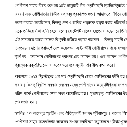
গোপীনাথ সাহার বিচার শুরু হয় ১৪ই জানুয়ারি চীফ প্রেসিডেন্সি ম্যাজিস্ট্র
বিবরণ এবং গোপীনাথের নির্ভীক বক্তব্য প্রকাশিত হত। আদালতে দাঁড়িয়ে গোপী
হত্যা করতে চেয়েছিলেন, কিন্তু দেশ ও জাতির শত্রুকে হত্যা করার পরিবর্ত
দিকে তাকিয়ে বাঁকা হাসি হেসে বলেন যে টেগার্ট সাহেব হয়তো ভাবছেন যে তি
এই মামলাতে আরো অনেক বিপ্লবী জড়িয়ে পড়তে পারতেন । কিন্তু সাহসী গ
চিত্তরঞ্জন দাশের পরামর্শে বেশ কয়েকজন আইনজীবী গোপীনাথের পক্ষে সওয়াল কর
ব্যর্থ হয়। অবশেষে গোপীনাথের প্রাণদণ্ডের আদেশ হয়। এই আদেশ গোপীনাথক
প্রত্যেক রক্তবিন্দু যেন ভারতের ঘরে ঘরে স্বাধীনতার বীজ বপন করে।
অবশেষে ১৯২৪ খ্রিস্টাব্দের ১লা মার্চ প্রেসিডেন্সি জেলে গোপীনাথের ফাঁসি হয়
করার। কিন্তু ব্রিটিশ সরকার জেলের মধ্যে গোপীনাথের অন্ত্যেষ্টিক্রিয়া সম্প
হরিশ পার্কে গোপীনাথের শোক সভা আয়োজিত হয়। সুভাষচন্দ্র গোপীনাথের উত
গ্রেফতার হন।
হুগলির এক অত্যন্ত প্রাচীন এবং ঐতিহ্যবাহী জনপদ শ্রীরামপুর। বাংলার শ
গোপীনাথ সাহার আত্মবলিদান ভারতের সশস্ত্র স্বাধীনতা আন্দোলনে শ্রীরামপ