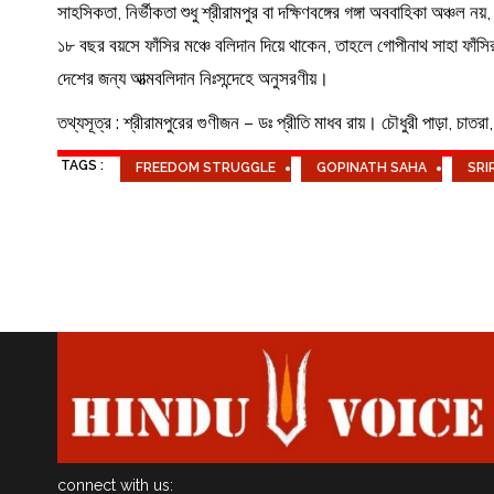
সাহসিকতা, নির্ভীকতা শুধু শ্রীরামপুর বা দক্ষিণবঙ্গের গঙ্গা অববাহিকা অঞ্চল 
১৮ বছর বয়সে ফাঁসির মঞ্চে বলিদান দিয়ে থাকেন, তাহলে গোপীনাথ সাহা ফাঁসি
দেশের জন্য আত্মবলিদান নিঃসন্দেহে অনুসরণীয়।
তথ্যসূত্র : শ্রীরামপুরের গুণীজন – ডঃ প্রীতি মাধব রায়। চৌধুরী পাড়া, চাতরা
TAGS :
FREEDOM STRUGGLE
GOPINATH SAHA
SRI
connect with us: