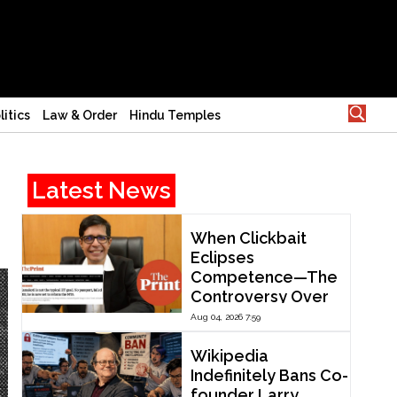
litics
Law & Order
Hindu Temples
Latest News
When Clickbait
Eclipses
Competence—The
Controversy Over
ThePrint’s Profile of
Aug 04, 2026 7:59
IIT Madras Director
V. Kamakoti
Wikipedia
Indefinitely Bans Co-
founder Larry