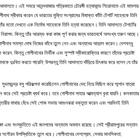
েটের আদালতে। এই সময়ে আনন্দবাজার পত্রিকাতে চৌরঙ্গী হত্যাকান্ড শিরোনামে এই মামলার
নাথ স্বীকার করেন যে ভারতের মুক্তি সংগ্রামের বিষাক্ত কাঁটা টেগার্ট সাহেবকে তিনি
ে তাঁর মতো দেখতে এক নির্দোষ সাহেবকে তিনি হত্যা করেছেন। তিনি আদালতে টেগার্টের
নি নিরাপদ, কিন্তু তাঁর আরম্ভ করা কাজ পূর্ণ করার জন্য ভারতবর্ষে অসংখ্য তরুণ আছে।
োপীনাথ সমস্ত দোষ নিজের কাঁধে তুলে নেন এবং অন্যদের আড়াল করেন। দেশবন্ধু
েন, কিন্তু গোপীনাথের নির্ভীক এবং সুস্পষ্ট স্বীকারোক্তির কারণে তাঁদের প্রচেষ্টা
ে দুঃখিত করতে পারেনি; উপরন্তু তিনি আদালতে দাঁড়িয়ে চিৎকার করে বলেন যে তাঁর
। সুভাষচন্দ্র বসু পরিকল্পনা করেছিলেন গোপীনাথের দেহ নিয়ে মিছিল করে শ্মশান যাত্রা
ন্ন করে সেই প্রচেষ্টা ব্যর্থ করে। তবে গোপীনাথ সাহার আত্মত্যাগ বৃথা যায়নি। কলকাতার
্তরীয় মাথায় বেঁধে সেই শোক সভায় আগুনঝরা বক্তৃতা করেন এবং পরদিনই তিনি
িক্ষা এবং সংস্কৃতিতে এই জনপদের অন্যতম অবদান রয়েছে। সেই শ্রীরামপুরের সন্তান
ুরের সগৌরব উপস্থিতিকে তুলে ধরে। গোপীনাথের দেশপ্রেম, সেবার মানসিকতা,