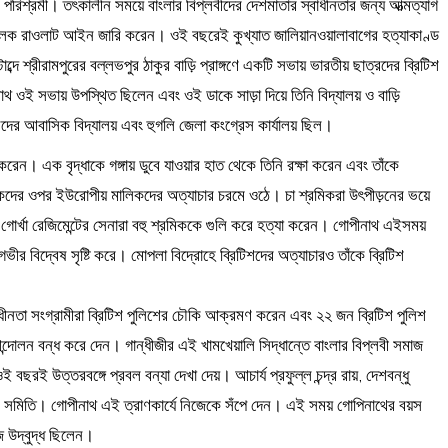
 ও পরিশ্রমী। তৎকালীন সময়ে বাংলার বিপ্লবীদের দেশমাতার স্বাধীনতার জন্য আত্মত্যাগ
মনমূলক রাওলাট আইন জারি করেন। ওই বছরেই কুখ্যাত জালিয়ানওয়ালাবাগের হত্যাকাণ্ড
্দে শ্রীরামপুরের বল্লভপুর ঠাকুর বাড়ি প্রাঙ্গণে একটি সভায় ভারতীয় ছাত্রদের ব্রিটিশ
থ ওই সভায় উপস্থিত ছিলেন এবং ওই ডাকে সাড়া দিয়ে তিনি বিদ্যালয় ও বাড়ি
লেদের আবাসিক বিদ্যালয় এবং হুগলি জেলা কংগ্রেস কার্যালয় ছিল।
 করেন। এক বৃদ্ধাকে গঙ্গায় ডুবে যাওয়ার হাত থেকে তিনি রক্ষা করেন এবং তাঁকে
মিকদের ওপর ইউরোপীয় মালিকদের অত্যাচার চরমে ওঠে। চা শ্রমিকরা উৎপীড়নের ভয়ে
গোর্খা রেজিমেন্টের সেনারা বহু শ্রমিককে গুলি করে হত্যা করেন। গোপীনাথ এইসময়
গভীর বিদ্বেষ সৃষ্টি করে। মোপলা বিদ্রোহে ব্রিটিশদের অত্যাচারও তাঁকে ব্রিটিশ
বাধীনতা সংগ্রামীরা ব্রিটিশ পুলিশের চৌকি আক্রমণ করেন এবং ২২ জন ব্রিটিশ পুলিশ
্দোলন বন্ধ করে দেন। গান্ধীজীর এই খামখেয়ালি সিদ্ধান্তে বাংলার বিপ্লবী সমাজ
 বছরই উত্তরবঙ্গে প্রবল বন্যা দেখা দেয়। আচার্য প্রফুল্ল চন্দ্র রায়, দেশবন্ধু
ত্রাণ সমিতি। গোপীনাথ এই ত্রাণকার্যে নিজেকে সঁপে দেন। এই সময় গোপিনাথের বয়স
 উদ্বুদ্ধ ছিলেন।