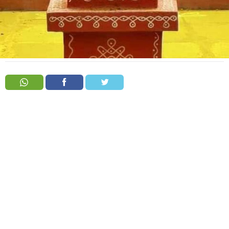
Order
Hindu
Temples