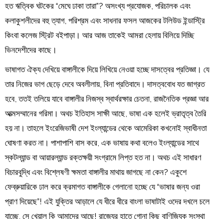
হত ঋত্বিক ঘটকের “মেঘে ঢাকা তারা”? অসংখ্য প্রযোজক, পরিচালক এবং
কলাকুশলীদের বহু ত্যাগ, পরিশ্রম এবং সাধনার ফসল আজকের টলিউড ইন্ডাস্ট্রি
কিংবা কলেজ স্ট্রিট বইপাড়া। আর আজ তাকেই আমরা হেলায় বিলিয়ে দিচ্ছি
ভিনদেশীদের কাছে।
ভাষাগত ঐক্য দেখিয়ে বাঙ্গালীকে দিয়ে লিখিয়ে নেওয়া হচ্ছে দাসত্বের প্রতিজ্ঞা। যে
তার নিজের ভাগ ছেড়ে দেবে অবলীলায়, বিনা প্রতিবাদে। দাসত্ববোধ যত জাগ্রত
হবে, ততই তলিয়ে যাবে বাঙ্গালীর নিজস্ব স্বার্থরক্ষার চেতনা, রাজনৈতিক প্রজ্ঞা আর
আত্মসম্মানের গরিমা। অথচ ইতিহাস সাক্ষী আছে, ভাষা এক হলেই ভ্রাতৃত্ব তৈরি
হয় না। তাহলে ইংরেজিভাষী দেশ ইংল্যান্ডের থেকে আমেরিকা কখনোই স্বাধীনতা
ঘোষণা করত না। পাশাপাশি বাস করে, এক ভাষায় কথা বলেও ইংল্যান্ডের সাথে
স্কটল্যান্ড বা আয়ারল্যান্ড রক্তক্ষয়ী সংগ্রামে লিপ্ত হত না। অথচ এই সাধারণ
বিচারবুদ্ধি এবং বিশ্লেষণী ক্ষমতা বাঙ্গালীর মাথায় জাগছে না কেন? একুশে
ফেব্রুয়ারিকে ঢাল করে ক্রমাগত বাঙ্গালীকে গেলানো হচ্ছে যে “ভাষার জন্য ওরা
প্রাণ দিয়েছে”! এই যুক্তির আড়ালে যে ধীরে ধীরে বাংলা ভাষাটাই ওদের দখলে চলে
যাচ্ছে, সে খেয়াল কি আমাদের আছে! রাজ্যের হাতে গোনা কিছু বাণিজ্যিক সংস্থা