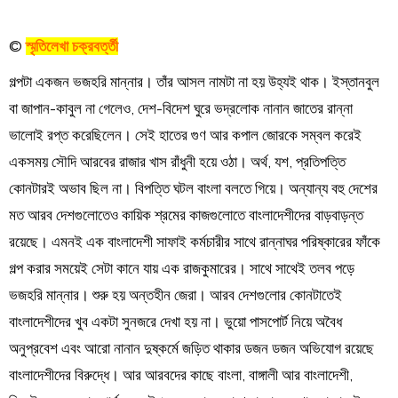
©
স্মৃতিলেখা চক্রবর্ত্তী
গল্পটা একজন ভজহরি মান্নার। তাঁর আসল নামটা না হয় উহ্যই থাক। ইস্তানবুল
বা জাপান-কাবুল না গেলেও, দেশ-বিদেশ ঘুরে ভদ্রলোক নানান জাতের রান্না
ভালোই রপ্ত করেছিলেন। সেই হাতের গুণ আর কপাল জোরকে সম্বল করেই
একসময় সৌদি আরবের রাজার খাস রাঁধুনী হয়ে ওঠা। অর্থ, যশ, প্রতিপত্তি
কোনটারই অভাব ছিল না। বিপত্তি ঘটল বাংলা বলতে গিয়ে। অন্যান্য বহু দেশের
মত আরব দেশগুলোতেও কায়িক শ্রমের কাজগুলোতে বাংলাদেশীদের বাড়বাড়ন্ত
রয়েছে। এমনই এক বাংলাদেশী সাফাই কর্মচারীর সাথে রান্নাঘর পরিষ্কারের ফাঁকে
গল্প করার সময়েই সেটা কানে যায় এক রাজকুমারের। সাথে সাথেই তলব পড়ে
ভজহরি মান্নার। শুরু হয় অন্তহীন জেরা। আরব দেশগুলোর কোনটাতেই
বাংলাদেশীদের খুব একটা সুনজরে দেখা হয় না। ভুয়ো পাসপোর্ট নিয়ে অবৈধ
অনুপ্রবেশ এবং আরো নানান দুষ্কর্মে জড়িত থাকার ডজন ডজন অভিযোগ রয়েছে
বাংলাদেশীদের বিরুদ্ধে। আর আরবদের কাছে বাংলা, বাঙ্গালী আর বাংলাদেশী,