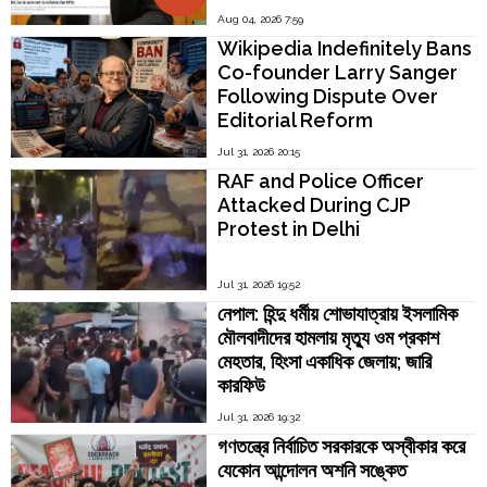
Madras Director V.
Aug 04, 2026 7:59
Kamakoti
Wikipedia Indefinitely Bans
Co-founder Larry Sanger
Following Dispute Over
Editorial Reform
Jul 31, 2026 20:15
RAF and Police Officer
Attacked During CJP
Protest in Delhi
Jul 31, 2026 19:52
নেপাল: হিন্দু ধর্মীয় শোভাযাত্রায় ইসলামিক
মৌলবাদীদের হামলায় মৃত্যু ওম প্রকাশ
মেহতার, হিংসা একাধিক জেলায়; জারি
কারফিউ
Jul 31, 2026 19:32
গণতন্ত্রে নির্বাচিত সরকারকে অস্বীকার করে
যেকোন আন্দোলন অশনি সঙ্কেত