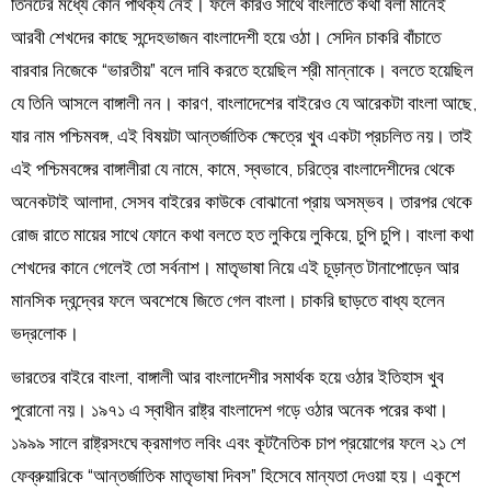
তিনটের মধ্যে কোন পার্থক্য নেই। ফলে কারও সাথে বাংলাতে কথা বলা মানেই
আরবী শেখদের কাছে সন্দেহভাজন বাংলাদেশী হয়ে ওঠা। সেদিন চাকরি বাঁচাতে
বারবার নিজেকে “ভারতীয়” বলে দাবি করতে হয়েছিল শ্রী মান্নাকে। বলতে হয়েছিল
যে তিনি আসলে বাঙ্গালী নন। কারণ, বাংলাদেশের বাইরেও যে আরেকটা বাংলা আছে,
যার নাম পশ্চিমবঙ্গ, এই বিষয়টা আন্তর্জাতিক ক্ষেত্রে খুব একটা প্রচলিত নয়। তাই
এই পশ্চিমবঙ্গের বাঙ্গালীরা যে নামে, কামে, স্বভাবে, চরিত্রে বাংলাদেশীদের থেকে
অনেকটাই আলাদা, সেসব বাইরের কাউকে বোঝানো প্রায় অসম্ভব। তারপর থেকে
রোজ রাতে মায়ের সাথে ফোনে কথা বলতে হত লুকিয়ে লুকিয়ে, চুপি চুপি। বাংলা কথা
শেখদের কানে গেলেই তো সর্বনাশ। মাতৃভাষা নিয়ে এই চূড়ান্ত টানাপোড়েন আর
মানসিক দ্বন্দ্বের ফলে অবশেষে জিতে গেল বাংলা। চাকরি ছাড়তে বাধ্য হলেন
ভদ্রলোক।
ভারতের বাইরে বাংলা, বাঙ্গালী আর বাংলাদেশীর সমার্থক হয়ে ওঠার ইতিহাস খুব
পুরোনো নয়। ১৯৭১ এ স্বাধীন রাষ্ট্র বাংলাদেশ গড়ে ওঠার অনেক পরের কথা।
১৯৯৯ সালে রাষ্ট্রসংঘে ক্রমাগত লবিং এবং কূটনৈতিক চাপ প্রয়োগের ফলে ২১ শে
ফেব্রুয়ারিকে “আন্তর্জাতিক মাতৃভাষা দিবস” হিসেবে মান্যতা দেওয়া হয়। একুশে