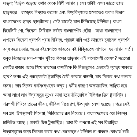
সন্ধ্যা; হিড়িক পড়েছে ওপার থেকে শিল্পী আনার। যেন ওটাই এখন জাতে ওঠার
ছাড়পত্র। রাজ্যের বিখ্যাত কলেজ এবং বিশ্ববিদ্যালয় গুলোতেও অবাধ বিচরণ
বাংলাদেশের ছাত্র-ছাত্রীদের। সেই তালেই তাল মিলিয়েছে টলিউড। বাংলা
রিয়েলিটি শো, সিনেমা, সিরিয়াল সর্বত্র বাংলাদেশীর ছোঁয়া। অথচ বাংলাদেশে
এপারের সিনেমা প্রদর্শন প্রায় নিষিদ্ধ, প্রায়ই দাবি ওঠে ভারতের চ্যানেল প্রদর্শন
বন্ধ করে দেবার, ওদের বইমেলাতে ভারতের বই বিক্রিতেও লাগানো হয় নানান শর্ত।
তবুও নিজেদের মান-সম্মান খুইয়ে কিসের তাড়নায় এই বাংলাদেশী তোষণ? সতেরো
কোটির বাজার ধরতে গিয়ে ভারতের বাঙ্গালীকে কি নিজভূমেও এভাবেই ব্রাত্য থাকতে
হবে? অথচ এই প্রত্যেকটা ইন্ডাস্ট্রি তৈরী করেছে বাঙ্গালী, তার নিজের কথা বলবার
জন্য। তার নিজের কর্মসংস্থানের জন্য। ধর্মীয় কারণে অত্যাচারিত, লাঞ্ছিত হয়ে
আসা লাখে লাখ উদ্বাস্তুর মুখের ভাষা হয়ে দাঁড়িয়েছিল টালিগঞ্জ ফিল্ম ইন্ডাস্ট্রি।
শরণার্থী শিবিরে তাদের জীবন, জীবিকা নিয়ে গল্প, উপন্যাস লেখা হয়েছে। পরে সেই
সব গল্প, উপন্যাসই সিনেমা, সিরিয়ালের রূপ নিয়েছে। বাংলাদেশেরও তো নিজস্ব
ঢালিউড আছে। ঢাকাই ফিল্ম ইন্ডাস্ট্রি। তারা কি কখনো এই সব বিতাড়িত
উদ্বাস্তুদের জন্য সিনেমা করার কথা ভেবেছেন? টলিউড না থাকলে কোথায় তৈরি