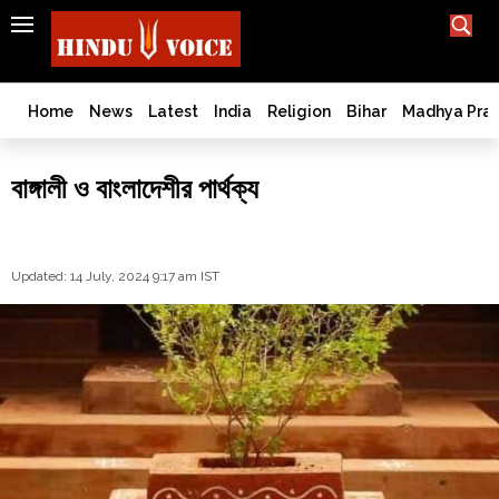
SEARCH
India
What TV doesn't, print can't;
we deliver.
Bangladesh
Home
News
Latest
India
Religion
Bihar
Madhya Pra
West
Bengal
বাঙ্গালী ও বাংলাদেশীর পার্থক্য
World
History
Articles
Updated: 14 July, 2024 9:17 am IST
Love
Jihad
Opinion
Ghar
Wapsi
Politics
Law
&