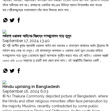
শঙ্খশিল্প, বয়নশিল্প, অঙ্কনশিল্প, কাংসশিল্প এবং দারুশিল্প ইত্যাদি বিবিধ শিল্প এবং প্রকৌশল বিদ্যার
তাঁকে অধীশ্বর বলা হয়। রামায়ণের একাধিক কাণ্ডের বিভিন্ন স্থানে বিশ্বকর্মার কথা পাওয়া
যায়।শ্রীরামচন্দ্রের বনবাসকালে তাঁর সাথে মিলনের কালে পথে …
"রামায়ণে
Continue reading
দেবশিল্পী
বিশ্বকর্মা"
সর্বনাশা ওয়াকফ আইনের বিরুদ্ধে গণআন্দোলন গড়ে তুলুন
September 17, 2024 13:40
© শ্রী আশীষ কুমার ব্যানার্জি ওয়াকফ আইন কত ভয়ংকর ও খানগ্রেস আমাদের অর্থাৎ হিন্দুদের কি
সর্বনাশ করে গেছে তা দেখুন। এই কালাকানুন অপসারন ও ওয়াকফ বোর্ড তুলে দেওয়ার দাবিতে
গণআন্দোলন গড়ে তুলুন‌।যেকোনো মূহুর্তে আপনাকে গৃহহীন করতে পারে এই আইন। ওয়াকফ আ্যক্ট
১৯৯৩ এবং ২০১৩ সম্বন্ধে দু চারটি কথা জেনে রাখা ভাল। এই আ্যক্টটির বিরুদ্ধে একটি …
"সর্বনাশা
Continue reading
ওয়াকফ
আইনের
বিরুদ্ধে
গণআন্দোলন
Hindu uprising in Bangladesh
গড়ে
September 16, 2024 6:03
তুলুন"
© NJ Thakuria Commonly depicted picture of Bangladesh, where
the Hindu and other religious minorities often face persecution by
the majority Muslims, recently contradicted by some public