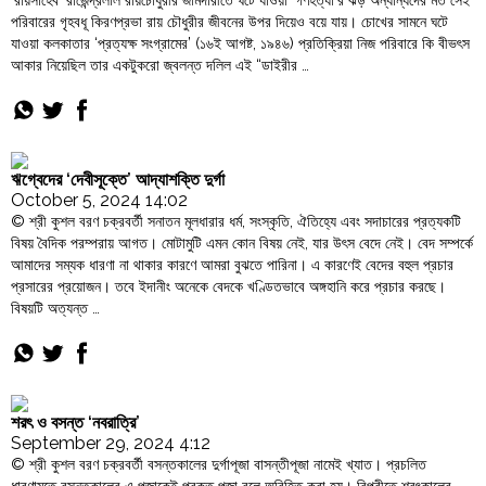
‘রায়সাহেব’ রাজেন্দ্রলাল রায়চৌধুরীর জমিদারীতে ঘটে যাওয়া ‘গণহত্যা’র ঝড় অন্যান্যদের মত সেই
Order
পরিবারের গৃহবধূ কিরণপ্রভা রায় চৌধুরীর জীবনের উপর দিয়েও বয়ে যায়। চোখের সামনে ঘটে
Hindu
যাওয়া কলকাতার ‘প্রত্যক্ষ সংগ্রামের’ (১৬ই আগষ্ট, ১৯৪৬) প্রতিক্রিয়া নিজ পরিবারে কি বীভৎস
Temples
আকার নিয়েছিল তার একটুকরো জ্বলন্ত দলিল এই “ডাইরীর …
"Noyakhali
Continue reading
Hindu
Genocide:
নোয়াখালির
সেই
ঋগ্বেদের ‘দেবীসূক্তে’ আদ্যাশক্তি দুর্গা
বিভীষিকাময়
October 5, 2024 14:02
কালো
© শ্রী কুশল বরণ চক্রবর্তী সনাতন মূলধারার ধর্ম, সংস্কৃতি, ঐতিহ্যে এবং সদাচারের প্রত্যকটি
রাত"
বিষয় বৈদিক পরম্পরায় আগত। মোটামুটি এমন কোন বিষয় নেই, যার উৎস বেদে নেই। বেদ সম্পর্কে
আমাদের সম্যক ধারণা না থাকার কারণে আমরা বুঝতে পারিনা। এ কারণেই বেদের বহুল প্রচার
প্রসারের প্রয়োজন। তবে ইদানীং অনেকে বেদকে খণ্ডিতভাবে অঙ্গহানি করে প্রচার করছে।
বিষয়টি অত্যন্ত …
"ঋগ্বেদের
Continue reading
‘দেবীসূক্তে’
আদ্যাশক্তি
দুর্গা"
শরৎ ও বসন্ত ‘নবরাত্রি’
September 29, 2024 4:12
© শ্রী কুশল বরণ চক্রবর্তী বসন্তকালের দুর্গাপূজা বাসন্তীপূজা নামেই খ্যাত। প্রচলিত