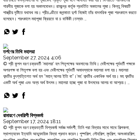
ধারণামতে বসন্তকালের এ পূজাকেই প্রকৃত পূজা বলে অবিহিত করা হয়। বিপরীতে শরৎকালের
শারদীয় পূজাকে বলা হয় অকালবোধন। রামচন্দ্র কর্তৃক প্রবর্তিত অকালের পূজা। কিন্তু বিষয়টি
শাস্ত্রীয় দৃষ্টিতে যথাযথ নয়। শ্রীচণ্ডীতে জগন্মাতা দুর্গা নিজেই তাঁর বাৎসরিক পূজা শরৎকালে করতে
বলেছেন। শরৎকালে মহাপূজা ক্রিয়তে যা চ বার্ষিকী।তস্যাং …
"শরৎ
Continue reading
ও
বসন্ত
‘নবরাত্রি’"
তর্পণের তিথি মহালয়া
September 27, 2024 4:06
© শ্রী কুশল বরণ চক্রবর্তী ‘মহালয়া’ হল পিতৃপক্ষের অবসানের তিথি। দেবীপক্ষের পূর্ববর্তী পক্ষকে
অপরপক্ষ বা পিতৃপক্ষ বলা হয় এবং দেবীপক্ষের পূর্ববর্তী অমাবস্যাকে মহালয়া বলা হয়। মহালয়া
শব্দটির বুৎপ্যত্তিগত অর্থ হল “মহান্‌ আলয় ইতি বা”।‘মহ’ শব্দটির একাধিক অর্থ হয়। মহ শব্দটির
একটি অর্থ পূজা এবং অন্য অর্থ উৎসব। মহালয়া হচ্ছে পূজা বা উৎসবের আলয় বা আশ্রয়। …
"তর্পণের
Continue reading
তিথি
মহালয়া"
রামায়ণে দেবশিল্পী বিশ্বকর্মা
September 17, 2024 18:11
© শ্রী কুশল বরণ চক্রবর্ত্তী বিশ্বকর্মা সর্বজ্ঞ সর্বদর্শী; তিনি পরা বিদ্যার সাথে সাথে শিল্পকলা,
স্থাপত্যবেদ ইত্যাদি আভ্যুদয়িক বিদ্যা প্রদান করেন। পুষ্পশিল্প, লৌহশিল্প, মৃৎশিল্প, অলংকারশিল্প,