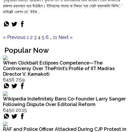
পুনর্মূল্যায়ন একান্ত প্রয়োজন। মুসলিম লীগ ও বামপন্থীদের যৌথ উদ্যোগে খোদ কলকাতার
রাজপথ রক্তাক্ত হয়ে উঠেছিল। ইতিহাসের পাতায় যা নিবদ্ধ ‘দ্যা গ্রেট ক্যালকাটা কিলিং’, ‘
ডাইরেক্ট একশন ডে’, উইক …
"১৯৪৬-
Continue reading
এর
কুখ্যাত
গ্রেট
« Previous
1
2
3
4
5
6
…
11
Next »
ক্যালকাটা
কিলিং"
Popular Now
When Clickbait Eclipses Competence—The
Controversy Over ThePrint’s Profile of IIT Madras
Director V. Kamakoti
6456 7:59
Wikipedia Indefinitely Bans Co-founder Larry Sanger
Following Dispute Over Editorial Reform
6450 20:15
RAF and Police Officer Attacked During CJP Protest in