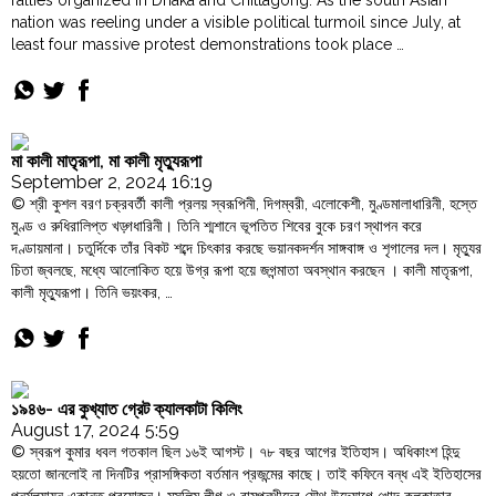
rallies organized in Dhaka and Chittagong. As the south Asian
nation was reeling under a visible political turmoil since July, at
least four massive protest demonstrations took place …
"Hindu
Continue reading
uprising
in
Bangladesh"
মা কালী মাতৃরূপা, মা কালী মৃত্যুরূপা
September 2, 2024 16:19
© শ্রী কুশল বরণ চক্রবর্তী কালী প্রলয় স্বরূপিনী, দিগম্বরী, এলোকেশী, মুণ্ডমালাধারিনী, হস্তে
মুণ্ড ও রুধিরালিপ্ত খড়্গধারিনী। তিনি শ্মশানে ভূপতিত শিবের বুকে চরণ স্থাপন করে
দণ্ডায়মানা। চতুর্দিকে তাঁর বিকট শব্দে চিৎকার করছে ভয়ানকদর্শন সাঙ্গবাঙ্গ ও শৃগালের দল। মৃত্যুর
চিতা জ্বলছে, মধ্যে আলোকিত হয়ে উগ্র রূপা হয়ে জগন্মাতা অবস্থান করছেন । কালী মাতৃরূপা,
কালী মৃত্যুরূপা। তিনি ভয়ংকর, …
"মা
Continue reading
কালী
মাতৃরূপা,
মা
কালী
১৯৪৬- এর কুখ্যাত গ্রেট ক্যালকাটা কিলিং
মৃত্যুরূপা"
August 17, 2024 5:59
© স্বরূপ কুমার ধবল গতকাল ছিল ১৬ই আগস্ট। ৭৮ বছর আগের ইতিহাস। অধিকাংশ হিন্দু
হয়তো জানলোই না দিনটির প্রাসঙ্গিকতা বর্তমান প্রজন্মের কাছে। তাই কফিনে বন্ধ এই ইতিহাসের