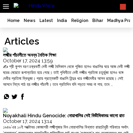
SEARCH
What TV doesn't, print can't;
we deliver.
India
Home
News
Latest
India
Religion
Bihar
Madhya Pra
Bangladesh
West
Articles
Bengal
World
লক্ষ্মীর পাঁচালীতে অনন্য নৈতিক শিক্ষা
History
October 17, 2024 13:59
✍️ শ্রী কুশল বরণ চক্রবর্তী দেবী লক্ষ্মী বৈদিকাল থেকে পূজিত হলেও বাঙালির ঘরে আজ দেবী লক্ষ্মী
Articles
ঘরের মেয়েতে রূপান্তরিত হয়ে গেছে। তাই পৃথিবীতে দেবী লক্ষ্মীর প্রতিমা চতুর্ভুজা হলেও বঙ্গে
Love
দেবীর প্রতিমা দ্বিভুজা। প্রায় প্রত্যেকটি বাঙালি হিন্দুর ধরে লক্ষ্মীদেবীর আসন রয়েছে। সেই
Jihad
আসনে নিত্য পাঠ হয় লক্ষ্মীর পাঁচালী। তবে প্রতিদিন যদি পড়তে সময় না পায়, তবে …
"লক্ষ্মীর
Continue reading
Opinion
পাঁচালীতে
Ghar
অনন্য
Wapsi
নৈতিক
Politics
শিক্ষা"
Noyakhali Hindu Genocide: নোয়াখালির সেই বিভীষিকাময় কালো রাত
October 17, 2024 13:14
Law
১৯৪৬’এর ১০ই অক্টোবর কোজাগরী লক্ষ্মীপূজার দিন নোয়াখালির বিখ্যাত রায়চৌধুরী পরিবারে অর্থাৎ
&