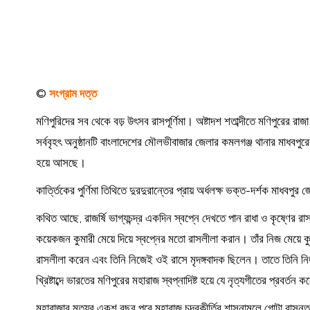
©
সংগ্রাম দত্ত
মণিপুরিদের সব থেকে বড় উৎসব রাসপূর্ণিমা। অষ্টাদশ শতাব্দীতে মণিপুরের রাজা ম
সর্ববৃহৎ অনুষ্ঠানটি বাংলাদেশের মৌলভীবাজার জেলার কমলগঞ্জ থানার মাধবপু
হয়ে আসছে।
কার্ত্তিকের পুর্ণিমা তিথিতে দুরদুরান্তের প্রায় অর্ধলক্ষ ভক্ত-দর্শক মাধ
কথিত আছে, রাজর্ষি ভাগ্যচন্দ্র একদিন স্বপ্নে দেখতে পান রাধা ও কৃষ্ণে
কয়েকজন কুমারী মেয়ে দিয়ে স্বপ্নের মতো রাসলীলা করান। তাঁর নিজ মেয়ে কুমা
রাসলীলা করেন এবং তিনি নিজেই ওই রাসে মৃদঙ্গবাদক ছিলেন। তাতে তিনি ন
খ্রিষ্টাব্দে ভারতের মণিপুরের মহারাজ স্বপ্নাদিষ্ট হয়ে যে নৃত্যগীতের প্রবর্তন 
মহারাজার মৃত্যুর একশ বছর পরে মহারাজ চন্দ্রকীর্তির শাসনামলে গোটা রাসনৃত্য আচ