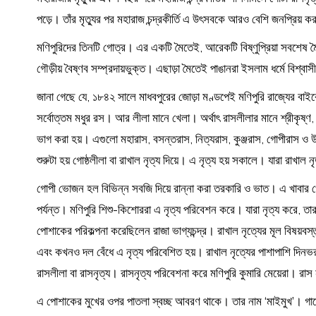
পড়ে। তাঁর মৃত্যুর পর মহারাজ চন্দ্রকীর্তি এ উৎসবকে আরও বেশি জনপ্রিয় 
মণিপুরিদের তিনটি গোত্র। এর একটি মৈতেই, আরেকটি বিষ্ণুপ্রিয়া সবশেষ মৈ
গৌড়ীয় বৈষ্ণব সম্প্রদায়ভুক্ত। এছাড়া মৈতেই পাঙানরা ইসলাম ধর্মে বিশ্বাস
জানা গেছে যে, ১৮৪২ সালে মাধবপুরের জোড়া মণ্ডপেই মণিপুরি রাজ্যের বাইর
সর্বোত্তম মধুর রস। আর লীলা মানে খেলা। অর্থাৎ রাসলীলার মানে শ্রীকৃষ্ণ,
ভাগ করা হয়। এগুলো মহারাস, বসন্তরাস, নিত্যরাস, কুঞ্জরাস, গোপীরাস ও উদু
শুরুটা হয় গোষ্ঠলীলা বা রাখাল নৃত্য দিয়ে। এ নৃত্য হয় সকালে। যারা রাখ
গোপী ভোজন হল বিভিন্ন সবজি দিয়ে রান্না করা তরকারি ও ভাত। এ খাবার খেয়
পর্যন্ত। মণিপুরি শিশু-কিশোররা এ নৃত্য পরিবেশন করে। যারা নৃত্য করে
পোশাকের পরিকল্পনা করেছিলেন রাজা ভাগ্যচন্দ্র। রাখাল নৃত্যের মূল বিষয
এবং কখনও দল বেঁধে এ নৃত্য পরিবেশিত হয়। রাখাল নৃত্যের পাশাপাশি দিনভর চল
রাসলীলা বা রাসনৃত্য। রাসনৃত্য পরিবেশনা করে মণিপুরি কুমারি মেয়েরা। রা
এ পোশাকের মুখের ওপর পাতলা স্বচ্ছ আবরণ থাকে। তার নাম ‘মাইমুখ’। গা