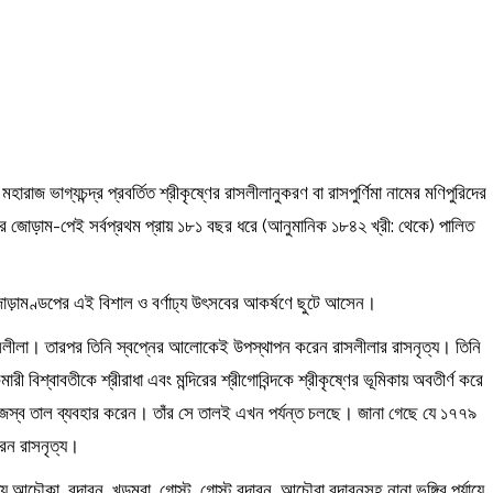
হারাজ ভাগ্যচন্দ্র প্রবর্তিত শ্রীকৃষ্ণের রাসলীলানুকরণ বা রাসপুর্ণিমা নামের মণিপুরিদের
রের জোড়াম-পেই সর্বপ্রথম‌ প্রায় ১৮১ বছর ধরে (আনুমানিক ১৮৪২ খ্রী: থেকে) পালিত
বপুর জোড়ামণ্ডপের এই বিশাল ও বর্ণাঢ্য উৎসবের আকর্ষণে ছুটে আসেন।
র রাসলীলা। তারপর তিনি স্বপ্নের আলোকেই উপস্থাপন করেন রাসলীলার রাসনৃত্য। তিনি
রী বিশ্বাবতীকে শ্রীরাধা এবং মন্দিরের শ্রীগোবিন্দকে শ্রীকৃষ্ণের ভূমিকায় অবতীর্ণ করে
িজস্ব তাল ব্যবহার করেন। তাঁর সে তালই এখন পর্যন্ত চলছে। জানা গেছে যে ১৭৭৯
করেন রাসনৃত্য।
ৌকা, বৃন্দাবন, খুডুম্বা, গোস্ট, গোস্ট বৃন্দাবন, আচৌবা বৃন্দাবনসহ নানা ভঙ্গির পর্যায়ে