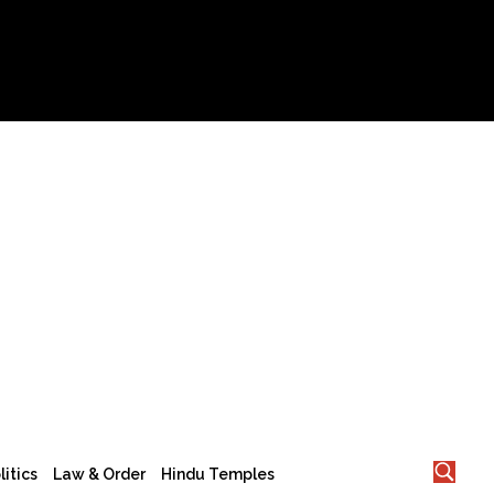
litics
Law & Order
Hindu Temples