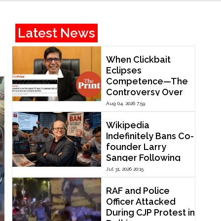
Latest News
When Clickbait
Eclipses
Competence—The
Controversy Over
ThePrint’s Profile of
Aug 04, 2026 7:59
IIT Madras Director
V. Kamakoti
Wikipedia
Indefinitely Bans Co-
founder Larry
Sanger Following
Dispute Over
Jul 31, 2026 20:15
Editorial Reform
RAF and Police
Officer Attacked
During CJP Protest in