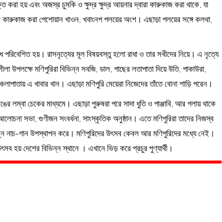
করা হয় এবং অজস্র চুমকি ও ক্ষুদ্র ক্ষুদ্র আয়নার দ্বারা কারুকাজ করা থাকে, যা
ারুকাজ করা পেশোয়ান খাওন, খবাংনপ পলয়ের অংশ। এছাড়া পলয়ের সঙ্গে কলথা,
বেশিত হয়। রাসনৃত্যের মূল বিষয়বস্তু হলো রাধা ও তার সখীদের নিয়ে। এ নৃত্যে
লা উপলক্ষে মণিপুরিরা বিভিন্ন সবজি, ডাল, গাছের লতাপাতা দিয়ে উতি, পাকাউরা,
াপাতায় এ খাবার খান। এছাড়া মণিপুরি মেয়েরা নিজেদের তাঁতে বোনা শাড়ি পরেন।
র লম্বা চেকের মাধ্যমে। এছাড়া পুরুষরা পরে সাদা ধুতি ও পাঞ্জাবি, আর গলায় থাকে
আলোচনা সভা, গুণীজন সংবর্ধনা, সাংস্কৃতিক অনুষ্ঠান। এতে মণিপুরিরা তাদের নিজস্ব
বিভিন্ন নাচ-গান উপস্থাপন করে। মণিপুরিদের উৎসব কেবল আর মণিপুরিদের মধ্যে নেই।
 হয় দেশের বিভিন্ন স্থানে । এখানে ভিড় করে প্রচুর পুণ্যার্থী।