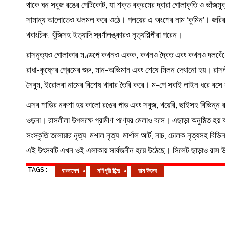
থাকে ঘন সবুজ রঙের পেটিকোট, যা শক্ত বক্রমের দ্বারা গোলাকৃতি ও ভাঁজমুক্ত 
সামান্য আলোতেও ঝলমল করে ওঠে। পলয়ের এ অংশের নাম ‘কুমিন’। জরির ক
খবাংচিক, খুঁজিসহ ইত্যাদি স্বর্ণালঙ্কারও নৃত্যশিল্পীরা পরেন।
রাসনৃত্যও গোলাকার মণ্ডপে কখনও একক, কখনও দ্বৈত এবং কখনও দলবেঁধে পরি
রাধা-কৃষ্ণের প্রেমের শুরু, মান-অভিমান এবং শেষে মিলন দেখানো হয়। রাসলী
সৈবুম, ইরোলবা নামের বিশেষ খাবার তৈরি করে। ম-পে সবাই লাইন ধরে বসে কল
এসব শাড়ির নকশা হয় কালো রঙের পাড় এবং সবুজ, খয়েরি, ছাইসহ বিভিন্ন রঙে
ওড়না। রাসলীলা উপলক্ষে গ্রামীণ পণ্যের মেলাও বসে। এছাড়া অনুষ্ঠিত হয় 
সংস্কৃতি তলোয়ার নৃত্য, মশাল নৃত্য, মার্শাল আর্ট, নাচ, ঢোলক নৃত্যসহ 
এই উৎসবটি এখন ওই এলাকায় সার্বজনীন হয়ে উঠেছে। সিলেট ছাড়াও রাস উৎসব
TAGS :
বাংলাদেশ
মণিপুরী হিন্দু
রাস উৎসব