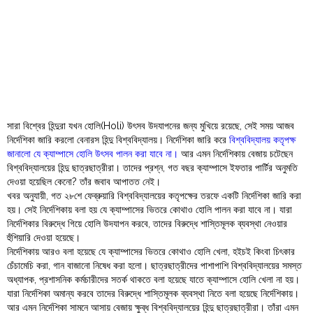
Order
Hindu
Temples
সারা বিশ্বের হিন্দুরা যখন হোলি(Holi) উৎসব উদযাপনের জন্য মুখিয়ে রয়েছে, সেই সময় আজব
নির্দেশিকা জারি করলো বেনারস হিন্দু বিশ্ববিদ্যালয়। নির্দেশিকা জারি করে
বিশ্ববিদ্যালয় কতৃপক্ষ
জানালো যে ক্যাম্পাসে হোলি উৎসব পালন করা যাবে না।
আর এমন নির্দেশিকায় বেজায় চটেছেন
বিশ্ববিদ্যালয়ের হিন্দু ছাত্রছাত্রীরা। তাদের প্রশ্ন, গত বছর ক্যাম্পাসে ইফতার পার্টির অনুমতি
দেওয়া হয়েছিল কেনো? তাঁর জবাব আপাতত নেই।
খবর অনুযায়ী, গত ২৮শে ফেব্রুয়ারি বিশ্ববিদ্যালয়ের কতৃপক্ষের তরফে একটি নির্দেশিকা জারি করা
হয়। সেই নির্দেশিকায় বলা হয় যে ক্যাম্পাসের ভিতরে কোথাও হোলি পালন করা যাবে না। যারা
নির্দেশিকার বিরুদ্ধে গিয়ে হোলি উদযাপন করবে, তাদের বিরুদ্ধে শাস্তিমূলক ব্যবস্থা নেওয়ার
হুঁশিয়ারি দেওয়া হয়েছে।
নির্দেশিকায় আরও বলা হয়েছে যে ক্যাম্পাসের ভিতরে কোথাও হোলি খেলা, হইচই কিংবা চিৎকার
চেঁচামেচি করা, গান বাজানো নিষেধ করা হলো। ছাত্রছাত্রীদের পাশাপাশি বিশ্ববিদ্যালয়ের সমস্ত
অধ্যাপক, প্রশাসনিক কর্মচারীদের সতর্ক থাকতে বলা হয়েছে যাতে ক্যাম্পাসে হোলি খেলা না হয়।
যারা নির্দেশিকা অমান্য করবে তাদের বিরুদ্ধে শাস্তিমূলক ব্যবস্থা নিতে বলা হয়েছে নির্দেশিকায়।
আর এমন নির্দেশিকা সামনে আসায় বেজায় ক্ষুব্ধ বিশ্ববিদ্যালয়ের হিন্দু ছাত্রছাত্রীরা। তাঁরা এমন