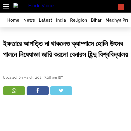
SEARCH
What TV doesn't, print can't;
we deliver.
India
Home
News
Latest
India
Religion
Bihar
Madhya Pra
Bangladesh
West
ইফতারে আপত্তি না থাকলেও ক্যাম্পাসে হোলি উৎসব
Bengal
World
পালনে নিষেধাজ্ঞা জারি করলো বেনারস হিন্দু বিশ্ববিদ্যালয়
History
Articles
Love
Updated: 03 March, 2023 7:26 pm IST
Jihad
Opinion
Ghar
Wapsi
Politics
Law
&