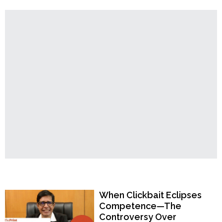
Order
কাশ্যপ!"
Hindu
Temples
Popular Now
When Clickbait Eclipses
Competence—The
Controversy Over