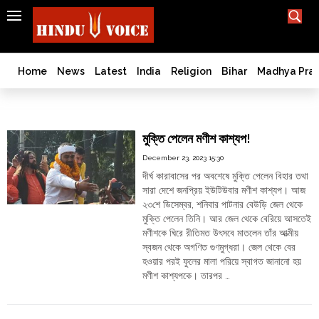
SEARCH
India
What TV doesn't, print can't;
we deliver.
Bangladesh
Home
News
Latest
India
Religion
Bihar
Madhya Pra
West
Bengal
Manish Kashyap
World
মুক্তি পেলেন মণীশ কাশ্যপ!
History
December 23, 2023 15:30
Articles
দীর্ঘ কারাবাসের পর অবশেষে মুক্তি পেলেন বিহার তথা
Love
সারা দেশে জনপ্রিয় ইউটিউবার মণীশ কাশ্যপ। আজ
Jihad
২৩শে ডিসেম্বর, শনিবার পাটনার বেউড়ি জেল থেকে
Opinion
মুক্তি পেলেন তিনি। আর জেল থেকে বেরিয়ে আসতেই
মণীশকে ঘিরে রীতিমত উৎসবে মাতলেন তাঁর আত্মীয়
Ghar
স্বজন থেকে অগণিত গুণমুগ্ধরা। জেল থেকে বের
Wapsi
হওয়ার পরই ফুলের মালা পরিয়ে স্বাগত জানানো হয়
Politics
মণীশ কাশ্যপকে। তারপর …
"মুক্তি
Continue reading
Law
পেলেন
&
মণীশ