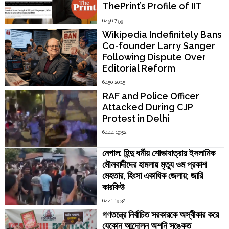
ThePrint’s Profile of IIT
Madras Director V.
6456 7:59
Kamakoti
Wikipedia Indefinitely Bans
Co-founder Larry Sanger
Following Dispute Over
Editorial Reform
6450 20:15
RAF and Police Officer
Attacked During CJP
Protest in Delhi
6444 19:52
নেপাল: হিন্দু ধর্মীয় শোভাযাত্রায় ইসলামিক
মৌলবাদীদের হামলায় মৃত্যু ওম প্রকাশ
মেহতার, হিংসা একাধিক জেলায়; জারি
কারফিউ
6441 19:32
গণতন্ত্রে নির্বাচিত সরকারকে অস্বীকার করে
যেকোন আন্দোলন অশনি সঙ্কেত