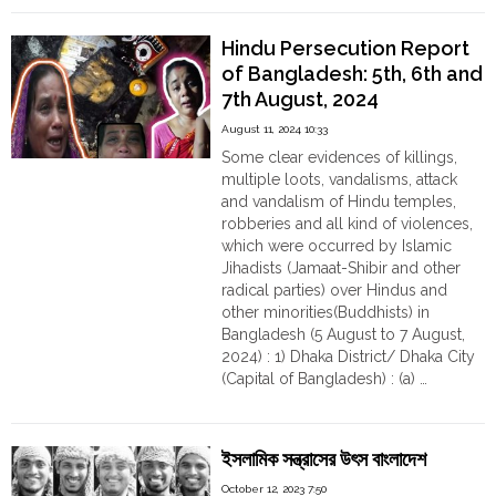
Order
Leader’s
New
Hindu
Hindu Persecution Report
Temples
York
of Bangladesh: 5th, 6th and
Remarks
7th August, 2024
Trigger
Regional
August 11, 2024 10:33
Alarm
Some clear evidences of killings,
—
multiple loots, vandalisms, attack
“5
and vandalism of Hindu temples,
MILLION
robberies and all kind of violences,
READY”
which were occurred by Islamic
Rhetoric
Jihadists (Jamaat-Shibir and other
and
radical parties) over Hindus and
the
other minorities(Buddhists) in
Ghazwa-
Bangladesh (5 August to 7 August,
e-
2024) : 1) Dhaka District/ Dhaka City
Hind
(Capital of Bangladesh) : (a) …
Reference
"Hindu
Continue reading
Raise
Persecution
Security,
Report
Diplomatic
ইসলামিক সন্ত্রাসের উৎস বাংলাদেশ
of
Concerns"
Bangladesh:
October 12, 2023 7:50