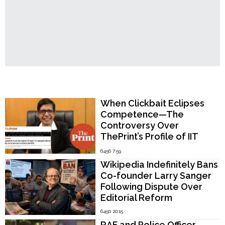
Popular Now
When Clickbait Eclipses
Competence—The
Controversy Over
ThePrint’s Profile of IIT
Madras Director V.
6456 7:59
Kamakoti
Wikipedia Indefinitely Bans
Co-founder Larry Sanger
Following Dispute Over
Editorial Reform
6450 20:15
RAF and Police Officer