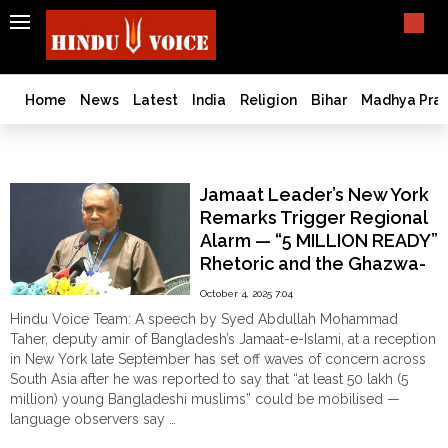
SEARCH
India
What TV doesn't, print can't;
we deliver.
Bangladesh
Home
News
Latest
India
Religion
Bihar
Madhya Pra
West
Bengal
Jamat
World
Jamaat Leader’s New York
History
Remarks Trigger Regional
Articles
Alarm — “5 MILLION READY”
Love
Rhetoric and the Ghazwa-
Jihad
e-Hind Reference Raise
October 4, 2025 7:04
Opinion
Security, Diplomatic
Hindu Voice Team: A speech by Syed Abdullah Mohammad
Concerns
Ghar
Taher, deputy amir of Bangladesh’s Jamaat-e-Islami, at a reception
Wapsi
in New York late September has set off waves of concern across
South Asia after he was reported to say that “at least 50 lakh (5
Politics
million) young Bangladeshi muslims” could be mobilised —
Law
language observers say …
&
"Jamaat
Continue reading