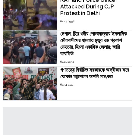
Attacked During CJP
Protest in Delhi
6444 19:52
নেপাল: হিন্দু ধর্মীয় শোভাযাত্রায় ইসলামিক
মৌলবাদীদের হামলায় মৃত্যু ওম প্রকাশ
মেহতার, হিংসা একাধিক জেলায়; জারি
কারফিউ
6441 19:32
গণতন্ত্রে নির্বাচিত সরকারকে অস্বীকার করে
যেকোন আন্দোলন অশনি সঙ্কেত
6434 9:42