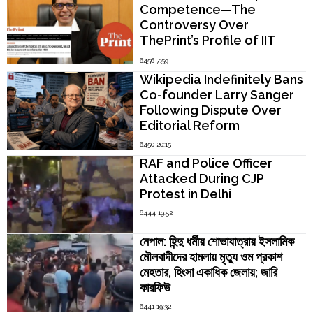
Competence—The
Controversy Over
ThePrint’s Profile of IIT
Madras Director V.
6456 7:59
Kamakoti
Wikipedia Indefinitely Bans
Co-founder Larry Sanger
Following Dispute Over
Editorial Reform
6450 20:15
RAF and Police Officer
Attacked During CJP
Protest in Delhi
6444 19:52
নেপাল: হিন্দু ধর্মীয় শোভাযাত্রায় ইসলামিক
মৌলবাদীদের হামলায় মৃত্যু ওম প্রকাশ
মেহতার, হিংসা একাধিক জেলায়; জারি
কারফিউ
6441 19:32