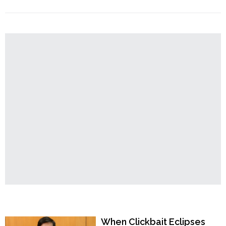
Order
"আত্মরক্ষার
Continue reading
জন্য
Hindu
বাড়িতে
Temples
তরোয়াল
রাখুন,
হিন্দুদের
উদ্দেশ্যে
বললেন
কেন্দ্রীয়
মন্ত্রী
গিরিরাজ
সিং"
Popular Now
When Clickbait Eclipses