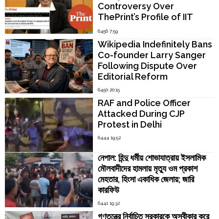
Controversy Over
ThePrint’s Profile of IIT
Madras Director V.
6456 7:59
Kamakoti
Wikipedia Indefinitely Bans
Co-founder Larry Sanger
Following Dispute Over
Editorial Reform
6450 20:15
RAF and Police Officer
Attacked During CJP
Protest in Delhi
6444 19:52
নেপাল: হিন্দু ধর্মীয় শোভাযাত্রায় ইসলামিক
মৌলবাদীদের হামলায় মৃত্যু ওম প্রকাশ
মেহতার, হিংসা একাধিক জেলায়; জারি
কারফিউ
6441 19:32
গণতন্ত্রে নির্বাচিত সরকারকে অস্বীকার করে