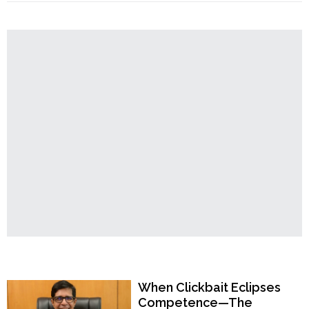
ডিব্রুগড়ে
Order
খুন
Hindu
মেহেক
Temples
শর্মা,
গ্রেপ্তার
প্রেমিক
আজিজ
আহমেদ"
Popular Now
When Clickbait Eclipses
Competence—The