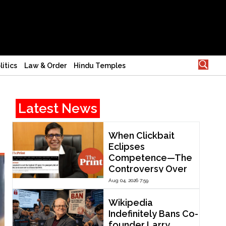
litics
Law & Order
Hindu Temples
Latest News
When Clickbait
Eclipses
Competence—The
Controversy Over
ThePrint’s Profile of
Aug 04, 2026 7:59
IIT Madras Director
V. Kamakoti
Wikipedia
Indefinitely Bans Co-
founder Larry