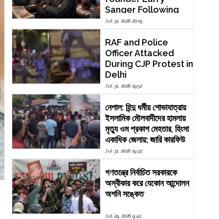
Sanger Following
Dispute Over
Jul 31, 2026 20:15
Editorial Reform
RAF and Police
Officer Attacked
During CJP Protest in
Delhi
Jul 31, 2026 19:52
নেপাল: হিন্দু ধর্মীয় শোভাযাত্রায়
ইসলামিক মৌলবাদীদের হামলায়
মৃত্যু ওম প্রকাশ মেহতার, হিংসা
একাধিক জেলায়; জারি কারফিউ
Jul 31, 2026 19:32
গণতন্ত্রে নির্বাচিত সরকারকে
অস্বীকার করে যেকোন আন্দোলন
অশনি সঙ্কেত
Jul 29, 2026 9:42