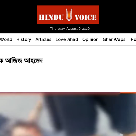
Thursday, August 6, 2026
World
History
Articles
Love Jihad
Opinion
Ghar Wapsi
Po
রেমিক আজিজ আহমেদ