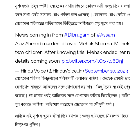
নৃশংসতার চিহ্ন স্পষ্ট। মেহেকের মাথার পিছনে কোনও ভারী বস্তু দিয়ে ব
ফলে মাথা ফেটে সামনের চোখ পর্যন্ত চলে এসেছে। মেহেকের চোখ কোটর 
মেহেকের পরিবারের অভিযোগের ভিত্তিতে আজিজকে গ্রেপ্তার করা হয়।
News coming in from
#Dibrugarh
of
#Assam
Aziz Ahmed murdered lover Mehak Sharma. Mehek Sh
two children. After knowing this, Mehak ended her r
details coming soon.
pic.twitter.com/tOo7l06Dnj
— Hindu Voice (@HinduVoice_in)
September 10, 2023
মেহেকের পরিবার ডিব্রুগড়ের খলিহামারী এলাকার বাসিন্দা। মেহেক মেধাব
যোগাযোগ মাধ্যমে আজিজের সঙ্গে যোগাযোগ হয় তাঁর। কিছুদিনের মধ্যেই প্রে
রয়েছে। তা জানার পরই আজিজের সঙ্গে যোগাযোগ কমিয়ে দিয়েছিলেন। অভিয
খুন করেছে আজিজ, অভিযোগ করেছেন মেহেকের মা মৌসুমী শর্মা।
এদিকে এই নৃশংস খুনের ঘটনা ঘিরে ব্যাপক চাঞ্চল্য ছড়িয়েছে ডিব্রুগড় শহ
ডিব্রুগড় পুলিশ।