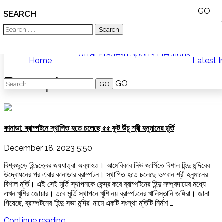
GO
SEARCH
What TV doesn't, print can't;
we deliver.
India
News
Bangladesh
West
Uttar Pradesh
Sports
Elections
Home
Latest
I
Bengal
World
Brampton
History
GO
Articles
Love
Jihad
Opinion
কানাডা: ব্রাম্পটনে স্থাপিত হতে চলেছে ৫৫ ফুট উঁচু শ্রী হনুমানের মূর্তি
Ghar
Wapsi
Politics
December 18, 2023 5:50
Law
বিশ্বজুড়ে হিন্দুত্বের জয়যাত্রা অব্যাহত। আমেরিকার নিউ জার্সিতে বিশাল হিন্দু মন্দিরের
&
উদ্বোধনের পর এবার কানাডার ব্রাম্পটন। স্থাপিত হতে চলেছে ভগবান শ্রী হনুমানের
Order
বিশাল মূর্তি। এই সেই মূর্তি স্থাপনকে কেন্দ্র করে ব্রাম্পটনের হিন্দু সম্প্রদায়ের মধ্যে
Hindu
এখন খুশির জোয়ার। তবে মূর্তি স্থাপনে খুশি নয় ব্রাম্পটনের খালিস্তানি জঙ্গিরা। জানা
Temples
গিয়েছে, ব্রাম্পটনের ‘হিন্দু সভা মন্দির’ নামে একটি সংস্থা মূর্তিটি নির্মাণ …
"কানাডা:
Continue reading