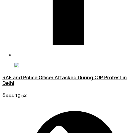
RAF and Police Officer Attacked During CJP Protest in
Delhi
6444 19:52