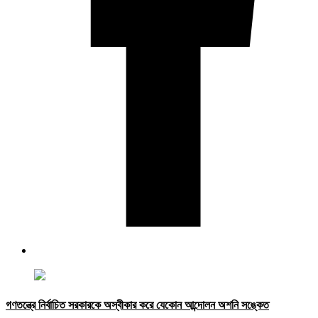
গণতন্ত্রে নির্বাচিত সরকারকে অস্বীকার করে যেকোন আন্দোলন অশনি সঙ্কেত