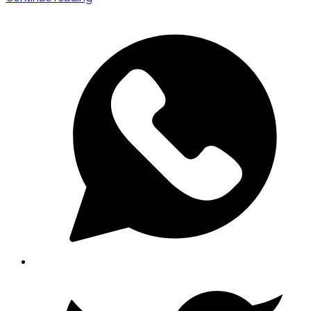
ব্রাম্পটনে
GO
স্থাপিত
হতে
চলেছে
৫৫
ফুট
উঁচু
শ্রী
হনুমানের
মূর্তি"