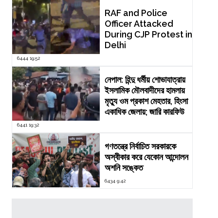
RAF and Police
Officer Attacked
During CJP Protest in
Delhi
6444 19:52
নেপাল: হিন্দু ধর্মীয় শোভাযাত্রায়
ইসলামিক মৌলবাদীদের হামলায়
মৃত্যু ওম প্রকাশ মেহতার, হিংসা
একাধিক জেলায়; জারি কারফিউ
6441 19:32
গণতন্ত্রে নির্বাচিত সরকারকে
অস্বীকার করে যেকোন আন্দোলন
অশনি সঙ্কেত
6434 9:42