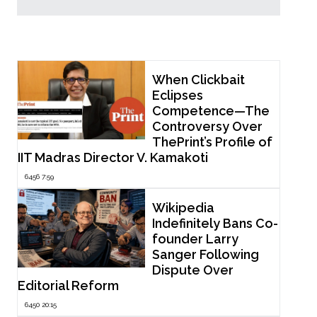
Popular Now
When Clickbait
Eclipses
Competence—The
Controversy Over
ThePrint’s Profile of
IIT Madras Director V. Kamakoti
6456 7:59
Wikipedia
Indefinitely Bans Co-
founder Larry
Sanger Following
Dispute Over
Editorial Reform
6450 20:15