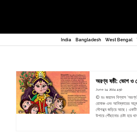
India
Bangladesh
West Bengal
Aranya Shasthi
অরণ্য ষষ্ঠী: ভোগ ও 
June 14, 2024 4:50
© ডঃ জয়দেব বিশ্বাস ‘অরণ্য
রোমাঞ্চ এবং আবিষ্কারের আনন্
সৌগন্ধ্য জড়িয়ে আছে। একটিম
উপায়ে পৌঁছানোর চেষ্টা হয়ে 
"অরণ
Continue reading
ষষ্ঠী:
ভোগ