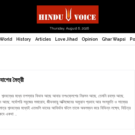
Thursday, August 6, 2026
World
History
Articles
Love Jihad
Opinion
Ghar Wapsi
Po
যোগের মৈত্রী
’ শব্দবন্ধের মধ্যে তপস্যার বিভাব আছে আবার তপঃক্লেশের নিরসন আছে, তেমনি রহস্য আছে,
দ আছে; সর্বোপরি সবুজের সমারোহ, জীবনবায়ু অক্সিজেনের অফুরান প্রবাহ আর সংস্কৃতি ও সাম্যের
াত্র শব্দবন্ধের মধ্যেই এতগুলি ভাবের আবির্ভাব ঘটলে তাকে অবলম্বন করে বিভিন্ন লক্ষ্যে, বিচিত্র
থাকবে একথা …
্য