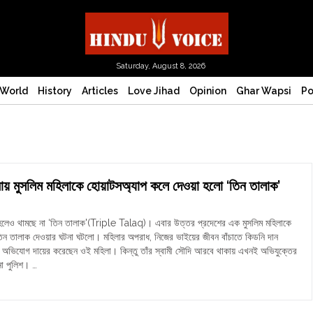
Saturday, August 8, 2026
World
History
Articles
Love Jihad
Opinion
Ghar Wapsi
Po
য় মুসলিম মহিলাকে হোয়াটসঅ্যাপ কলে দেওয়া হলো ‘তিন তালাক’
হলেও থামছে না ‘তিন তালাক'(Triple Talaq)। এবার উত্তর প্রদেশের এক মুসলিম মহিলাকে
তিন তালাক দেওয়ার ঘটনা ঘটলো। মহিলার অপরাধ, নিজের ভাইয়ের জীবন বাঁচাতে কিডনি দান
 অভিযোগ দায়ের করেছেন ওই মহিলা। কিন্তু তাঁর স্বামী সৌদি আরবে থাকায় এখনই অভিযুক্তের
 না পুলিশ। …
কে
ি