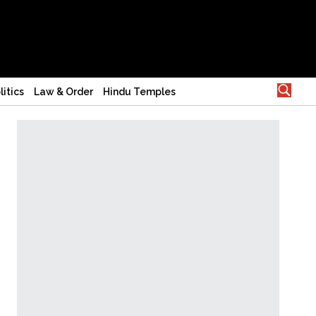
litics
Law & Order
Hindu Temples