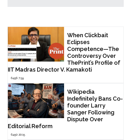
Popular Now
When Clickbait
Eclipses
Competence—The
Controversy Over
ThePrint’s Profile of
IIT Madras Director V. Kamakoti
6456 7:59
Wikipedia
Indefinitely Bans Co-
founder Larry
Sanger Following
Dispute Over
Editorial Reform
6450 20:15