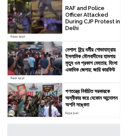
RAF and Police
Officer Attacked
During CJP Protest in
Delhi
6444 19:52
নেপাল: হিন্দু ধর্মীয় শোভাযাত্রায়
ইসলামিক মৌলবাদীদের হামলায়
মৃত্যু ওম প্রকাশ মেহতার, হিংসা
একাধিক জেলায়; জারি কারফিউ
6441 19:32
গণতন্ত্রে নির্বাচিত সরকারকে
অস্বীকার করে যেকোন আন্দোলন
অশনি সঙ্কেত
6434 9:42