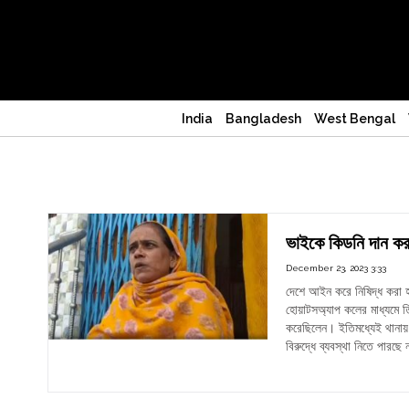
India
Bangladesh
West Bengal
তিন তালাক
ভাইকে কিডনি দান করা
December 23, 2023 3:33
দেশে আইন করে নিষিদ্ধ করা 
হোয়াটসঅ্যাপ কলের মাধ্যমে 
করেছিলেন। ইতিমধ্যেই থানায়
বিরুদ্ধে ব্যবস্থা নিতে পারছে
"ভাই
Continue reading
কিডন
দান