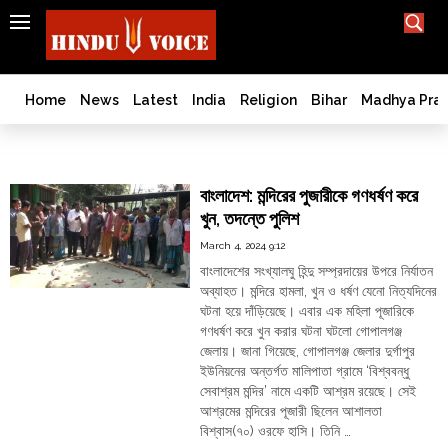
SEARCH
India
What TV doesn't, print can't;
we deliver.
Bangladesh
Home
News
Latest
India
Religion
Bihar
Madhya Pra
West
Bengal
গোপালগঞ্জ
World
বাংলাদেশ: মন্দিরের পুজারীকে গণধর্ষণ করে
History
খুন, তদন্তে পুলিশ
Articles
March 4, 2024 9:12
Love
বাংলাদেশের সংখ্যালঘু হিন্দু সম্প্রদায়ের উপরে নির্যাতন
Jihad
অব্যাহত। মন্দিরে হামলা, খুন ও ধর্ষণ যেনো নিত্যদিনের
Opinion
ঘটনা হয়ে দাঁড়িয়েছে। এবার এক মহিলা পূজারিকে
গণধর্ষণ করে খুন করার ঘটনা ঘটলো গোপালগঞ্জ
Ghar
জেলায়। জানা গিয়েছে, গোপালগঞ্জ জেলার দুর্গাপুর
Wapsi
ইউনিয়নের অন্তর্গত মালিপাতা গ্রামে ‘বিশ্ববন্ধু
Politics
সেবাশ্রম মন্দির’ নামে একটি আশ্রম রয়েছে। সেই
আশ্রমের মন্দিরের পূজারী ছিলেন আশালতা
Law
&
বিশ্বাস(৭০) ওরফে হাসি। তিনি …