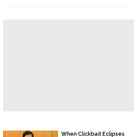
Order
"বাংলাদেশ:
Continue reading
মন্দিরের
Hindu
পুজারীকে
Temples
গণধর্ষণ
করে
খুন,
তদন্তে
পুলিশ"
Popular Now
When Clickbait Eclipses