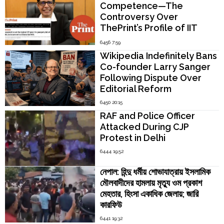
Competence—The
Controversy Over
ThePrint’s Profile of IIT
Madras Director V.
6456 7:59
Kamakoti
Wikipedia Indefinitely Bans
Co-founder Larry Sanger
Following Dispute Over
Editorial Reform
6450 20:15
RAF and Police Officer
Attacked During CJP
Protest in Delhi
6444 19:52
নেপাল: হিন্দু ধর্মীয় শোভাযাত্রায় ইসলামিক
মৌলবাদীদের হামলায় মৃত্যু ওম প্রকাশ
মেহতার, হিংসা একাধিক জেলায়; জারি
কারফিউ
6441 19:32