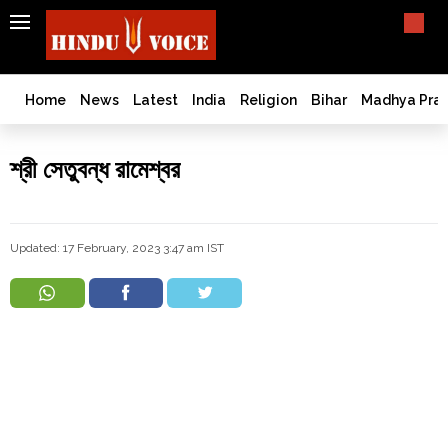
SEARCH
India
What TV doesn't, print can't;
we deliver.
Bangladesh
Home
News
Latest
India
Religion
Bihar
Madhya Pra
West
Bengal
শ্রী সেতুবন্ধ রামেশ্বর
World
History
Articles
Updated: 17 February, 2023 3:47 am IST
Love
Jihad
Opinion
Ghar
Wapsi
Politics
Law
&