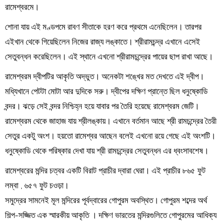
রামেশ্বরমে।
শোনা যায় এই মণ্ডপমে রাবণ সীতাকে হরণ করে প্রথমে এনেছিলেন। তারপর
এইখান থেকে গিয়েছিলেন নিজের রাজ্য লঙ্কাতে। শ্রীরামচন্দ্র এখানে এসেই
সেতুবন্ধন করেছিলেন। এই স্থানে এখনো শ্রীরামচন্দ্রের পায়ের ছাপ রাখা আছে।
রামেশ্বরম দ্বীপটির আকৃতি অদ্ভুত। অনেকটা শঙ্খের মত দেখতে এই দ্বীপ।
মধ্যিখানে পেটটা মোটা আর দুদিকে সরু। দ্বীপের দক্ষিণ প্রান্তে ছিল ধনুষ্কোডি
বন্দর। ঝড়ে সেই বন্দর নিশ্চিহ্ন হয়ে যাবার পর তৈরি হয়েছে রামেশ্বরম জেটি।
রামেশ্বরম থেকে জাহাজ যায় শ্রীলঙ্কায়। এখানে বর্তমান আছে শ্রী রামচন্দ্রের তৈরী
সেতুর একটু অংশ। হয়তো রামেশ্বর আছেন বলেই এখনো রয়ে গেছে এই অংশটি।
ধনুষ্কোডি থেকে পরিষ্কার দেখা যায় শ্রী রামচন্দ্রের সেতুবন্ধন এর ধ্বংসাবশেষ।
রামেশ্বরের মন্দির চত্বর একটি বিরাট প্রাচীর দ্বারা ঘেরা। এই প্রাচীর ৮৬৫ ফুট
লম্বা , ৬৫৭ ফুট চওড়া।
সমুদ্রের সামনেই মূল মন্দিরের পূর্বদ্বারের গোপুরম অবস্থিত। গোপুরম শব্দের অর্থ
শিল্প-সজ্জিত এক স্মারকীয় আকৃতি । দক্ষিণ ভারতের মন্দিরগুলিতে গোপুরমের আধিক্য