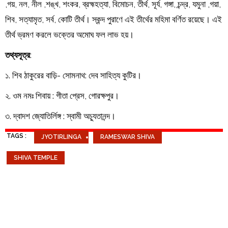
,গয়, নল, নীল ,শঙ্খ, শংকর, ব্রহ্মহত্যা, বিমোচন, তীর্থ, সূর্য, গঙ্গা, চন্দ্র, যমুনা ,গয়া,
শিব, সত্যামৃত, সর্ব, কোটি তীর্থ। স্কন্দ পুরাণে এই তীর্থের মহিমা বর্ণিত রয়েছে। এই
তীর্থ ভ্রমণ করলে ভক্তের অমোঘ ফল লাভ হয়।
তথ্যসূত্র
:
১. শিব ঠাকুরের বাড়ি- সোমনাথ: দেব সাহিত্য কুটির।
২. ওম নমঃ শিবায় : গীতা প্রেস, গোরক্ষপুর।
৩. দ্বাদশ জ্যোতির্লিঙ্গ : স্বামী অচ্যুতানন্দ।
TAGS :
JYOTIRLINGA
RAMESWAR SHIVA
SHIVA TEMPLE