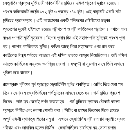
সেতুপতির প্রস্তর মূর্তি দেবী পর্বতবর্ধিনির মন্দিরের দক্ষিণ প্রবেশ দ্বারে রয়েছে।
প্রথম করিডোরটি দৈর্ঘ্যে ১৭২ ফুট ও প্রস্থে ১৪১ ফুট। এই বারান্দাটি একটি নাট
মন্দিরের প্রবেশদ্বার। এটি আয়তাকার একটি গলিপথের বেষ্টনীঘেরা চত্বর।
প্রবেশের মুখেই দুইপাশে রয়েছে শ্রীগনেশ ও শ্রী কার্তিকেয়র প্রতিমা। এখানে লাল
রঙের গণপতি মূর্তি নৃত্যরত। বিশেষ পূজার দিন এই মহাগণপতি মন্দিরেই প্রথম পূজা
হয়। পাশেই কার্তিকেয়র মন্দির। কথিত আছে পিতা মহাদেবের ওপর রাগ করে
কার্তিকেয় বিন্ধ্য পর্বতের আড়ালে এই দক্ষিণ ভারতে আশ্রয় নিয়েছিলেন। তাই দক্ষিণ
ভারতে কার্তিকেয় অন্যতম জনপ্রিয় দেবতা । ষম্মুগम् বা মুরুগান নামে তিনি এখানে
পূজিত হয়ে থাকেন।
রামেশ্বরম দ্বীপের পূর্ব প্রান্তে জ্যোতির্লিঙ্গ মন্দির অবস্থিত। রেলিং দিয়ে ঘেরা পথ
দিয়ে রামেশ্বরম জ্যোতির্লিঙ্গের গর্ভমন্দিরের সামনে যেতে হয়। গর্ভ মন্দিরে প্রবেশ
নিষেধ। তাই দুর থেকেই দর্শন করতে হয় । গর্ভ মন্দিরের দ্বারের চৌকাঠ কালো
প্রস্তর নির্মিত এবং নকশা খোদাই করা। সিলিং বা ছাদের ভিতরের দিকে রয়েছে
অপূর্ব দক্ষিণী স্থাপত্য শিল্পের নমুনা। এখানে জ্যোতির্লিঙ্গ শ্রী রামনাথ স্বামী : স্বয়ং
শ্রীরাম এবং জানকির হস্তে নির্মিত। জ্যোতির্লিঙ্গের চারদিকে বহু সোনা রুপার