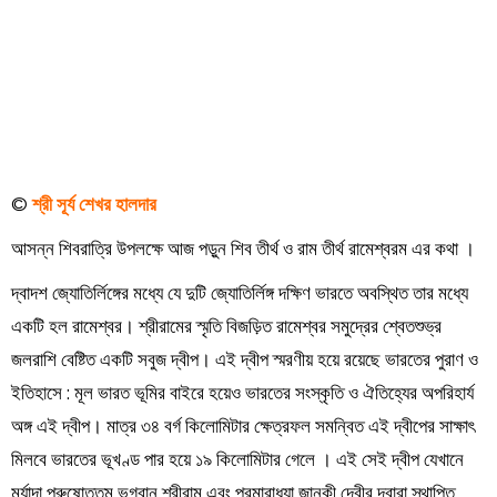
Order
Hindu
Temples
©
শ্রী সূর্য শেখর হালদার
আসন্ন শিবরাত্রি উপলক্ষে আজ পড়ুন শিব তীর্থ ও রাম তীর্থ রামেশ্বরম এর কথা ।
দ্বাদশ জ্যোতির্লিঙ্গের মধ্যে যে দুটি জ্যোতির্লিঙ্গ দক্ষিণ ভারতে অবস্থিত তার মধ্যে
একটি হল রামেশ্বর। শ্রীরামের স্মৃতি বিজড়িত রামেশ্বর সমুদ্রের শ্বেতশুভ্র
জলরাশি বেষ্টিত একটি সবুজ দ্বীপ। এই দ্বীপ স্মরণীয় হয়ে রয়েছে ভারতের পুরাণ ও
ইতিহাসে : মূল ভারত ভূমির বাইরে হয়েও ভারতের সংস্কৃতি ও ঐতিহ্যের অপরিহার্য
অঙ্গ এই দ্বীপ। মাত্র ৩৪ বর্গ কিলোমিটার ক্ষেত্রফল সমন্বিত এই দ্বীপের সাক্ষাৎ
মিলবে ভারতের ভূখণ্ড পার হয়ে ১৯ কিলোমিটার গেলে । এই সেই দ্বীপ যেখানে
মর্যাদা পুরুষোত্তম ভগবান শ্রীরাম এবং পরমারাধ্যা জানকী দেবীর দ্বারা স্থাপিত