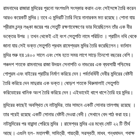
রামনাদের রাজারা মন্দিরের পুরনো অংশগুলি সংস্কার করান এবং সেইসঙ্গে তৈরি করেন
আরও কয়েকটি মন্দির। তবে এ মন্দিরটি তৈরি নিয়ে নানারকম মত রয়েছে। শোনা যায়
শ্রীরাম চন্দ্র লঙ্কা জয়ের পর সেতুটি রক্ষণাবেক্ষণের ভার দিয়েছিলেন তাঁর এক বীর
ভক্তের উপর । তখন থেকেই এই বংশ সেতুপতি নামে পরিচিত । প্রাচীন নথি থেকে
জানা যায় সেই ভক্ত সেতুপতি প্রথম রামেশ্বরম মন্দির তৈরি করেছিলেন। বর্তমান
মন্দির শুরু হয় ১৪০০ সালে এবং শেষ হতে সময় লাগে সাড়ে তিনশো বছরের বেশি।
পঞ্চদশ শতকে রামনাদের রাজা উদয়ন সেনাপতি ও নাগুরের এক ব্যবসায়ী পশ্চিমের
গোপুরম এবং বাইরের প্রাচীর নির্মাণ করিয়ে দেন। পর্বর্তবর্ধিনী দেবীর মন্দিরের বেষ্টনী
তৈরি করিয়ে দেন মাদুরার এক ভক্ত। ষোড়শ শতকে থিরুমালাই সেতুপতি
করিডোরের খানিক অংশ তৈরি করিয়ে দেন। এইভাবেই ধাপে ধাপে তৈরি হয় মন্দির।
মন্দিরের কাছেই অবস্থিত যে নাটমন্দির, তার সামনে একটি সোনার তালগাছ রয়েছে ।
তার পরেই রয়েছে একটি সোনার বেষ্টনী দেওয়া বেদী। সেখানে বেদ পাঠ করা হয়।
নাটমন্দিরের পর বারান্দা পেরিয়ে মন্দির । রামেশ্বর মন্দির এর মধ্যে মোট ২২ টি তীর্থ
আছে। এগুলি হল- মহালক্ষী, সাবিত্রী, গায়ত্রী, সরস্বতী, মাধব, গন্ধমাদন, গবাক্ষ