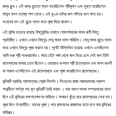
রুদ্র কুন্ড। এই রুদ্র কুন্ডতে স্নান করেছিলেন শ্রীকৃষ্ণ এবং মুক্ত হয়েছিলেন
মাতুল কংস হত্যার পাপ থেকে। এই কুণ্ড গুলির জল পবিত্র বলে মানা হয়।
ভক্তের দল এই কুন্ডে স্নান করে পূজা দিয়ে থাকেন।
এই মন্দির চত্বরে রয়েছে বিষ্ণুমন্দির যেখানে শ্বেতপাথরের মাধব রূপী বিষ্ণু
প্রতিষ্ঠিত। এখানে এখানে বিষ্ণুর সেতু মাধব নামে পরিচিত। সেতু মাধব কুন্ডে স্নান
করে এখানে বিষ্ণুর পূজা করতে হয়। পূর্বেই উল্লিখিত হয়েছে এখানে এসেছিলেন
আদি গুরু শ্রী শংকরাচার্যও। পায়ে হেঁটে গঙ্গা থেকে জল নিয়ে এসে সেই জল তিনি
রামেশ্বরের মাথায় ঢেলে ছিলেন। এছাড়াও ভগবান শ্রী চৈতন্যদেব এবং জগৎ জননী
মা সারদা এসেছিলেন এই রামেশ্বরমে এবং পূজা করেছিলেন রামেশ্বরের।
মন্দিরটি দ্রাবিড় স্থাপত্যের শ্রেষ্ঠ নিদর্শন। সিংহলের রাজা পরাক্রমবাহু দ্বাদশ
শতাব্দীতে গর্ভগৃহ সহ মূল মন্দিরটি তৈরি করান । তার আগে সাধক সম্প্রদায়ের হাতে
ছিল এই মন্দিরের রক্ষণাবেক্ষণের দায়িত্ব। সাধারণ কুঁড়ে ঘরে রামেশ্বরের সেবা হত।
পূজা ছিল ঐশ্বর্যহীন ; ভাবের পূজা। পরে রামনাদের রাজাদের হাতে চলে যায় মন্দিরের
দায়িত্ত্ব।