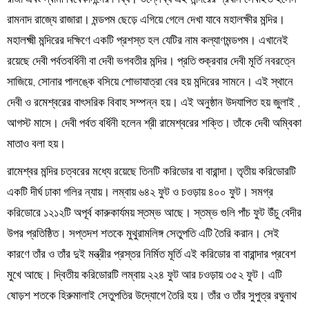
রামনাদ রাজ্যে রাজারা। মন্ডপম ছেড়ে এগিয়ে গেলে দেখা যাবে মহালক্ষীর মন্দির।
মহালক্ষ্মী মন্দিরের দক্ষিণে একটি প্রশস্ত হল যেটির নাম কল্যাণমন্ডপম। এখানেই
রয়েছে দেবী পর্বতবর্ধিনী বা দেবী ভগবতীর মন্দির। প্রতি শুক্রবার দেবী মূর্তি নবরত্নে
সাজিয়ে, সোনার পালঙ্কে বসিয়ে শোভাযাত্রা বের হয় মন্দিরের সামনে। এই স্থানে
দেবী ও রমেশ্বরের বাৎসরিক বিবাহ সম্পন্ন হয়। এই অনুষ্ঠান উদযাপিত হয় জুলাই ,
আগস্ট মাসে। দেবী পর্বত বর্ধিনী হলেন শ্রী রামেশ্বরের শক্তি। তাঁকে দেবী অম্বিকা
মাতাও বলা হয়।
রামেশ্বর মন্দির চত্বরের মধ্যে রয়েছে তিনটি করিডোর বা বারান্দা। তৃতীয় করিডোরটি
একটি দীর্ঘ ঢাকা গলির ন্যায়। লম্বায় ৬৪২ ফুট ও চওড়ায় ৪০০ ফুট। সমগ্র
করিডোরে ১২১২টি অপূর্ব কারুকার্যময় স্তম্ভ আছে। স্তম্ভ গুলি পাঁচ ফুট উঁচু বেদীর
উপর প্রতিষ্ঠিত। সপ্তদশ শতকে মুথুরামলিঙ্গ সেতুপতি এটি তৈরি করান। সেই
কারণে তাঁর ও তাঁর দুই মন্ত্রীর প্রস্তর নির্মিত মূর্তি এই করিডোর বা বারান্দার প্রবেশ
মুখে আছে। দ্বিতীয় করিডোরটি লম্বায় ২২৪ ফুট আর চওড়ায় ৩৫২ ফুট। এটি
ষোড়শ শতকে হিরুমালাই সেতুপতির উদ্যোগে তৈরি হয়। তাঁর ও তাঁর সুপুত্র রঘুনাথ