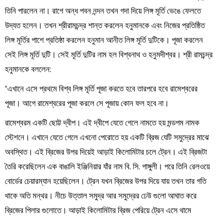
তিনি পারলেন না। রাগে অন্ধ পবন নন্দন তখন গদা দিয়ে লিঙ্গ মূর্তি ভেঙে ফেলতে
উদ্যত হলেন। তখন শ্রীরামচন্দ্র শান্ত করলেন হনুমানকে এবং নিজের প্রতিষ্ঠিত
লিঙ্গ মূর্তির পাশে প্রতিষ্ঠা করলেন হনুমান আনীত লিঙ্গ মূর্তি দুটিকে। পূজা করলেন
সেই লিঙ্গ মূর্তি দুটি। সেই মূর্তি দুটির নাম হল বিশ্বনাথ ও হনুমদীশ্বর। শ্রী রামচন্দ্র
হনুমানকে বললেন:
“এখানে এসে প্রথমে বিশ্ব লিঙ্গ মূর্তি পূজা করতে হবে তারপরে হবে রামেশ্বরের
পূজা। আগে রামেশ্বরের পূজা করলে সে পূজায় কোন ফল হবে না।
রামেশ্বরম একটি ছোট্ট দ্বীপ। এই দ্বীপে যেতে গেলে নামতে হয় মন্ডপম নামক
স্টেশনে। এখানে যেতে গেলে এখনো পেরোতে হয় একটি ব্রিজ যেটি সমুদ্রের মাঝে
অবস্থিত। এই ব্রিজের উপর দিয়েই আড়াই কিলোমিটার চলে ট্রেন। এই ব্রিজটা
তৈরি করেছিলেন এক বাঙালি ইঞ্জিনিয়ার যাঁর নাম বি. সি. গাঙ্গুলী। পরে তিনি রেলওয়ে
বোর্ডের চেয়ারম্যান হয়েছিলেন। ট্রেন যখন ব্রিজের উপর দিয়ে যায় তখন তার গতি
থাকে অতি মন্থর। নীচে উত্তাল সমুদ্র আর সমুদ্রের ঢেউ গুলো আঘাত করে
ব্রিজের পিলার গুলোতে। আড়াই কিলোমিটার ব্রিজ পেরিয়ে ট্রেন এসে থামে