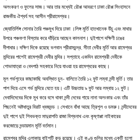
অলংকরণ ও ফুলের সাজ। আর তার মধ্যেই রৌপ্প আবরণে ঢাকা রৌপ্প সিংহাসনে
রাজকীয় ঐশ্বর্য সহ আসীন শ্রীরামেশ্বর।
জ্যোতির্লিঙ্গ সোনার তৈরি পঞ্চমুখ দিয়ে ঢাকা ।লিঙ্গ মূর্তি হাতখানেক উঁচু এবং মাথার
উপরে পঞ্চফণা বিস্তার করে দাঁড়িয়ে আছেন কালনাগ। দুইপাশে দক্ষিণী ঢঙের
দীপাধার। দক্ষিণ দিকে রয়েছে ভগবান শ্রীরামচন্দ্র, সীতা দেবীর মূর্তি আর রামেশ্বর
মন্দিরের পাশেই রামেশ্বরী দেবীর মন্দির। সপ্তাহে একদিন রামেশ্বরী দেবীকে
শোভাযাত্রা ও বেদপাঠ সহকারে নিয়ে যাওয়া হয় রামেশ্বরের কাছে।
মূল গর্ভগৃহের কাছাকাছি অবস্থিত চুন- বালিতে তৈরি ১২ ফুট লম্বা নন্দী মূর্তি। তার
পাশ দিয়ে এসে গর্ভ মন্দিরে যেতে হয়। এটি উচ্চতায় ৯ ফুট আর লম্বায় ১২ ফুট।
দেবাদিদেবের দিকে মুখ করে বসে থাকা নন্দী দেবের গায়ে নানা অলংকার এবং তাঁর
পিছনেই অষ্টধাতুর বিরাট ধ্বজদন্ড । সেখানে বাঁধা আছে ত্রিশূল ও ডমরু। নন্দীদেবের
দুই পাশে দুই শিবভক্ত মাদুরাপতি রাজা বিশ্বনাথ এবং কৃষ্ণাপ্পা নাইকারের
করজোড়ে দন্ডায়মান মূর্তি বর্তমান।
রামেশ্বর মন্দির এলাকায় বাইশটি কুন্ড রয়েছে। এই কুণ্ড গুলির মধ্যে একটি হলো