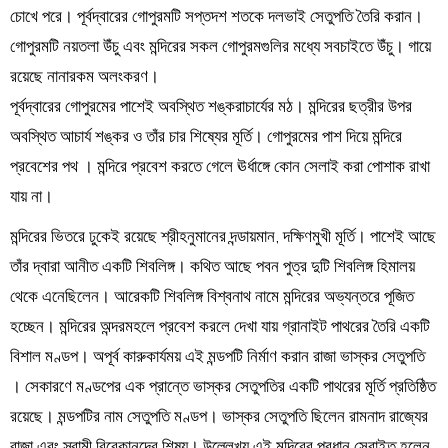
চোখে পরে। পূর্বদ্বারের গোপুরমটি সপ্তদশ শতকে দলভাই সেতুপতি তৈরি করান।
গোপুরমটি নয়তলা উঁচু এবং মন্দিরের সকল গোপুরমগুলির মধ্যে সবচাইতে উঁচু। গায়ে
রয়েছে নানারকম অলংকরণ।
পূর্বদ্বারের গোপুরমের পাশেই অবস্থিত শঙ্করাচার্যের মঠ। মন্দিরের ছত্রীর উপর
অবস্থিত আচার্য শঙ্কর ও তাঁর চার শিষ্যের মূর্তি। গোপুরমের পাশ দিয়ে মন্দিরে
প্রবেশের পথ । মন্দিরে প্রবেশ করতে গেলে ঊর্ধাঙ্গে কোন সেলাই করা পোশাক রাখা
যায় না।
মন্দিরের ভিতরে ঢুকেই রয়েছে শ্রীহনুমানের দন্ডায়মান, দক্ষিণমুখী মূর্তি। পাশেই আছে
তাঁর দ্বারা আনীত একটি শিবলিঙ্গ। কথিত আছে পবন পুত্র দুটি শিবলিঙ্গ হিমালয়
থেকে এনেছিলেন। আরেকটি শিবলিঙ্গ বিশ্বনাথ নামে মন্দিরের অভ্যন্তরে পূজিত
হচ্ছেন। মন্দিরের অন্দরমহলে প্রবেশ করলে দেখা যায় গ্রানাইট পাথরের তৈরি একটি
বিশাল মণ্ডপ। অপূর্ব কারুকার্যময় এই মন্ডপটি নির্মাণ করান রাজা ভাস্কর সেতুপতি
। সেকারণে মণ্ডপের এক প্রান্তে ভাস্কর সেতুপতির একটি পাথরের মূর্তি প্রতিষ্ঠিত
রয়েছে। মন্ডপটির নাম সেতুপতি মণ্ডপ। ভাস্কর সেতুপতি ছিলেন রামনাদ রাজ্যের
রাজা এবং স্বামী বিবেকানন্দের শিষ্য। উল্লেখ্য এই মন্দিরের প্রধান সেবাইত হলেন