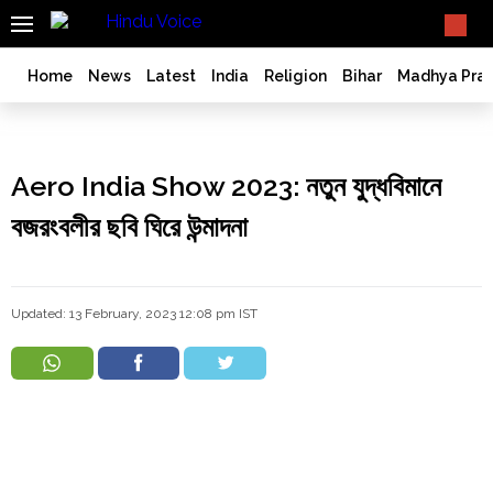
SEARCH
What TV doesn't, print can't;
we deliver.
India
Home
News
Latest
India
Religion
Bihar
Madhya Pra
Bangladesh
West
Bengal
Aero India Show 2023: নতুন যুদ্ধবিমানে
World
বজরংবলীর ছবি ঘিরে উন্মাদনা
History
Articles
Love
Jihad
Updated: 13 February, 2023 12:08 pm IST
Opinion
Ghar
Wapsi
Politics
Law
&