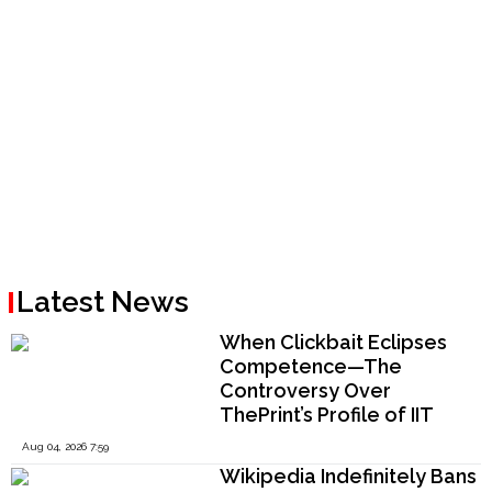
Latest News
When Clickbait Eclipses
Competence—The
Controversy Over
ThePrint’s Profile of IIT
Madras Director V.
Aug 04, 2026 7:59
Kamakoti
Wikipedia Indefinitely Bans