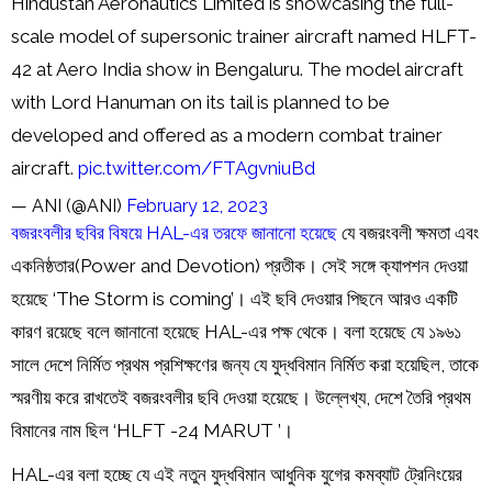
Hindustan Aeronautics Limited is showcasing the full-
scale model of supersonic trainer aircraft named HLFT-
42 at Aero India show in Bengaluru. The model aircraft
with Lord Hanuman on its tail is planned to be
developed and offered as a modern combat trainer
aircraft.
pic.twitter.com/FTAgvniuBd
— ANI (@ANI)
February 12, 2023
বজরংবলীর ছবির বিষয়ে HAL-এর তরফে জানানো হয়েছে
যে বজরংবলী ক্ষমতা এবং
একনিষ্ঠতার(Power and Devotion) প্রতীক। সেই সঙ্গে ক্যাপশন দেওয়া
হয়েছে ‘The Storm is coming’। এই ছবি দেওয়ার পিছনে আরও একটি
কারণ রয়েছে বলে জানানো হয়েছে HAL-এর পক্ষ থেকে। বলা হয়েছে যে ১৯৬১
সালে দেশে নির্মিত প্রথম প্রশিক্ষণের জন্য যে যুদ্ধবিমান নির্মিত করা হয়েছিল, তাকে
স্মরণীয় করে রাখতেই বজরংবলীর ছবি দেওয়া হয়েছে। উল্লেখ্য, দেশে তৈরি প্রথম
বিমানের নাম ছিল ‘HLFT -24 MARUT ’।
HAL-এর বলা হচ্ছে যে এই নতুন যুদ্ধবিমান আধুনিক যুগের কমব্যাট ট্রেনিংয়ের