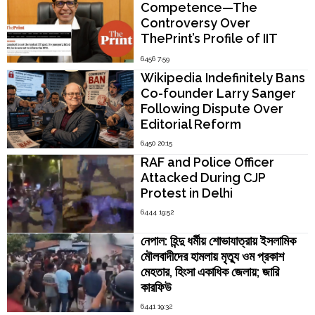
Competence—The
Controversy Over
ThePrint’s Profile of IIT
Madras Director V.
6456 7:59
Kamakoti
Wikipedia Indefinitely Bans
Co-founder Larry Sanger
Following Dispute Over
Editorial Reform
6450 20:15
RAF and Police Officer
Attacked During CJP
Protest in Delhi
6444 19:52
নেপাল: হিন্দু ধর্মীয় শোভাযাত্রায় ইসলামিক
মৌলবাদীদের হামলায় মৃত্যু ওম প্রকাশ
মেহতার, হিংসা একাধিক জেলায়; জারি
কারফিউ
6441 19:32