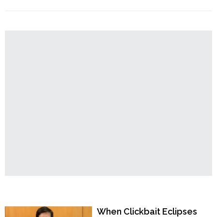
"মুছে
Order
Continue reading
গেল
Hindu
মুঘলদের
Temples
নাম,
রাষ্ট্রপতি
ভবনের
বাগানের
নাম
বদলে
হলো
‘অমৃত
উদ্যান’"
Popular Now
When Clickbait Eclipses