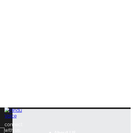
connect
with us:
About US