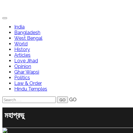
India
Bangladesh
West Bengal
World
History
Articles
Love Jihad
Opinion
Ghar Wapsi
Politics
Law & Order
Hindu Temples
GO
মহাপ্রভু