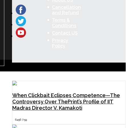
Cancellation
and Refund
Terms &
Conditions
Contact US
Privacy
Policy
Popular Now
When Clickbait Eclipses Competence—The
Controversy Over ThePrint’s Profile of IIT
Madras Director V. Kamakoti
6456 7:59