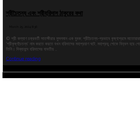
শ্রীচৈতন্য এবং শ্রীহরিদাস ঠাকুরের কথা
March 25, 2024 8:36
© শ্রী কল্যাণ চক্রবর্তী সাতক্ষীরার মুসলমান এক যুবক; শ্রীচৈতন্য-প্রভাবে কৃষ্ণপ্রেমে মাতোয়ার
‘শ্রীকৃষ্ণচৈতন্য’ নাম করতে করতে যখন হরিদাসের মহাপ্রয়াণ ঘটে, মহাপ্রভু শোকে বিহ্বল হয়ে গ
তিনি। দিব্যানন্দে হরিদাসের যাবতীয় …
"শ্রীচৈতন্য
Continue reading
এবং
শ্রীহরিদাস
ঠাকুরের
Copyright @ 2024 . All rights reserved.
কথা"