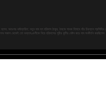
া হলেন, অতঃপর ধর্মান্তরিত; নতুন নাম হল হরিদাস ঠাকুর, বৈষ্ণব সাধক হিসাবে যাঁর চিরন্তন প্রসিদ্ধি।
েলেন৷ সকাল থেকেই তো ভক্তমণ্ডলীকে নিয়ে হরিদাসের পুরীর কুটির বেষ্টন করে নাম সংকীর্তন করছিলেন