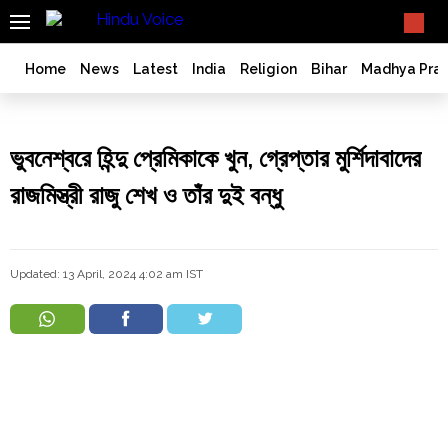
SEARCH
What TV doesn't, print can't;
we deliver.
India
Home
News
Latest
India
Religion
Bihar
Madhya Pra
Bangladesh
West
Bengal
ভুবনেশ্বরে হিন্দু প্রেমিকাকে খুন, গ্রেপ্তার মুর্শিদাবাদের
World
রাজমিস্ত্রী রাজু শেখ ও তাঁর দুই বন্ধু
History
Articles
Love
Updated: 13 April, 2024 4:02 am IST
Jihad
Opinion
Ghar
Wapsi
Politics
Law
&